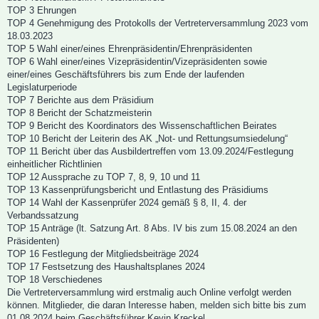
TOP 3 Ehrungen
TOP 4 Genehmigung des Protokolls der Vertreterversammlung 2023 vom
18.03.2023
TOP 5 Wahl einer/eines Ehrenpräsidentin/Ehrenpräsidenten
TOP 6 Wahl einer/eines Vizepräsidentin/Vizepräsidenten sowie
einer/eines Geschäftsführers bis zum Ende der laufenden
Legislaturperiode
TOP 7 Berichte aus dem Präsidium
TOP 8 Bericht der Schatzmeisterin
TOP 9 Bericht des Koordinators des Wissenschaftlichen Beirates
TOP 10 Bericht der Leiterin des AK „Not- und Rettungsumsiedelung“
TOP 11 Bericht über das Ausbildertreffen vom 13.09.2024/Festlegung
einheitlicher Richtlinien
TOP 12 Aussprache zu TOP 7, 8, 9, 10 und 11
TOP 13 Kassenprüfungsbericht und Entlastung des Präsidiums
TOP 14 Wahl der Kassenprüfer 2024 gemäß § 8, II, 4. der
Verbandssatzung
TOP 15 Anträge (lt. Satzung Art. 8 Abs. IV bis zum 15.08.2024 an den
Präsidenten)
TOP 16 Festlegung der Mitgliedsbeiträge 2024
TOP 17 Festsetzung des Haushaltsplanes 2024
TOP 18 Verschiedenes
Die Vertreterversammlung wird erstmalig auch Online verfolgt werden
können. Mitglieder, die daran Interesse haben, melden sich bitte bis zum
01.08.2024 beim Geschäftsführer Kevin Kreckel.