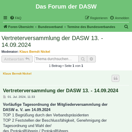
Das Forum der DASW
FAQ
Registrieren
Anmelden
S
Foren-Übersicht
Bundesverband
Termine des Bundesverbandes
u
Vertreterversammlung der DASW 13. -
c
14.09.2024
h
Moderator:
Klaus Berndt Nickel
e
Suche
Erweiterte Suche
Antworten
1 Beitrag • Seite
1
von
1
Klaus Berndt Nickel
Vertreterversammlung der DASW 13. - 14.09.2024
B
01. Jul. 2024, 11:33
e
i
Vorläufige Tagesordnung der Mitgliederversammlung der
t
DASW e. V. am 14.09.2024
r
a
TOP 1 Begrüßung durch den Verbandspräsidenten
g
TOP 2 Feststellen der Beschlussfähigkeit, Genehmigung der
Tagesordnung und Wahl der/
des Protokollführerin / Protokollführers