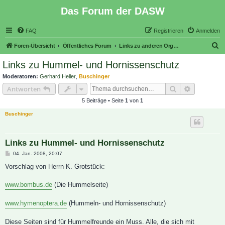
Das Forum der DASW
FAQ
Registrieren
Anmelden
S
Foren-Übersicht
Öffentliches Forum
Links zu anderen Organisationen und Webseiten
u
Links zu Hummel- und Hornissenschutz
c
Moderatoren:
Gerhard Heller
,
Buschinger
h
Suche
Erweiterte
Antworten
e
5 Beiträge • Seite
1
von
1
Buschinger
Links zu Hummel- und Hornissenschutz
B
04. Jan. 2008, 20:07
e
i
Vorschlag von Herrn K. Grotstück:
t
r
a
www.bombus.de
(Die Hummelseite)
g
www.hymenoptera.de
(Hummeln- und Hornissenschutz)
Diese Seiten sind für Hummelfreunde ein Muss. Alle, die sich mit