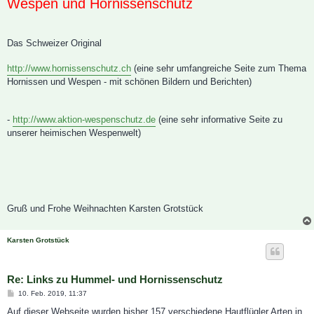
Wespen und Hornissenschutz
Das Schweizer Original
http://www.hornissenschutz.ch
(eine sehr umfangreiche Seite zum Thema
Hornissen und Wespen - mit schönen Bildern und Berichten)
-
http://www.aktion-wespenschutz.de
(eine sehr informative Seite zu
unserer heimischen Wespenwelt)
Gruß und Frohe Weihnachten Karsten Grotstück
Karsten Grotstück
Re: Links zu Hummel- und Hornissenschutz
B
10. Feb. 2019, 11:37
e
i
Auf dieser Webseite wurden bisher 157 verschiedene Hautflügler Arten in