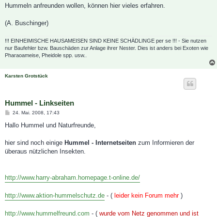
Hummeln anfreunden wollen, können hier vieles erfahren.
(A. Buschinger)
!!! EINHEIMISCHE HAUSAMEISEN SIND KEINE SCHÄDLINGE per se !!! - Sie nutzen
nur Baufehler bzw. Bauschäden zur Anlage ihrer Nester. Dies ist anders bei Exoten wie
Pharaoameise, Pheidole spp. usw..
Karsten Grotstück
Hummel - Linkseiten
B
24. Mai. 2008, 17:43
e
i
Hallo Hummel und Naturfreunde,
t
r
a
hier sind noch einige
Hummel - Internetseiten
zum Informieren der
g
überaus nützlichen Insekten.
http://www.harry-abraham.homepage.t-online.de/
http://www.aktion-hummelschutz.de
- (
leider kein Forum mehr
)
http://www.hummelfreund.com
- (
wurde vom Netz genommen und ist