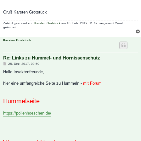
Gruß Karsten Grotstück
Zuletzt geändert von
Karsten Grotstück
am 10. Feb. 2019, 11:42, insgesamt 2-mal
geändert.
Karsten Grotstück
Re: Links zu Hummel- und Hornissenschutz
B
25. Dez. 2017, 09:50
e
i
Hallo Insektenfreunde,
t
r
a
hier eine umfangreiche Seite zu Hummeln -
mit Forum
g
Hummelseite
https://pollenhoeschen.de/