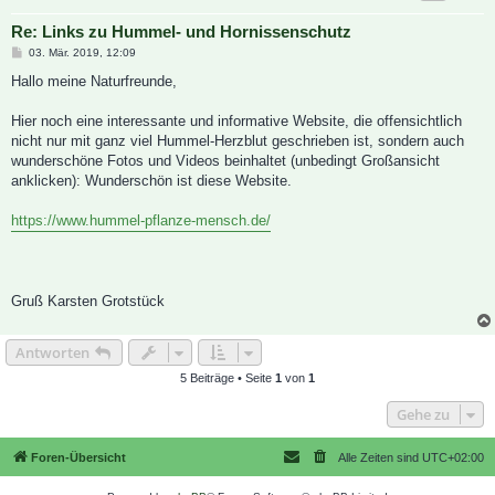
Re: Links zu Hummel- und Hornissenschutz
B
03. Mär. 2019, 12:09
e
i
Hallo meine Naturfreunde,
t
r
a
Hier noch eine interessante und informative Website, die offensichtlich
g
nicht nur mit ganz viel Hummel-Herzblut geschrieben ist, sondern auch
wunderschöne Fotos und Videos beinhaltet (unbedingt Großansicht
anklicken): Wunderschön ist diese Website.
https://www.hummel-pflanze-mensch.de/
Gruß Karsten Grotstück
Antworten
5 Beiträge • Seite
1
von
1
Gehe zu
Foren-Übersicht
Alle Zeiten sind
UTC+02:00