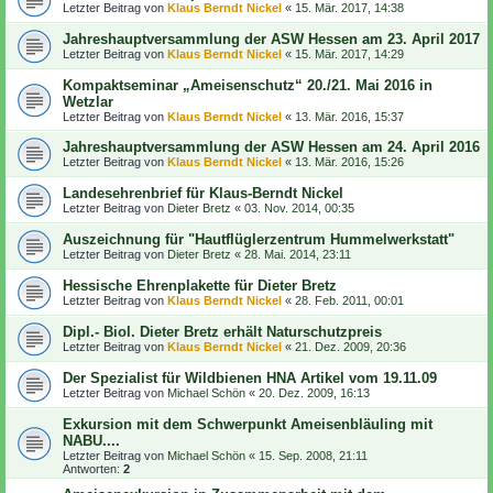
Letzter Beitrag von
Klaus Berndt Nickel
«
15. Mär. 2017, 14:38
Jahreshauptversammlung der ASW Hessen am 23. April 2017
Letzter Beitrag von
Klaus Berndt Nickel
«
15. Mär. 2017, 14:29
Kompaktseminar „Ameisenschutz“ 20./21. Mai 2016 in
Wetzlar
Letzter Beitrag von
Klaus Berndt Nickel
«
13. Mär. 2016, 15:37
Jahreshauptversammlung der ASW Hessen am 24. April 2016
Letzter Beitrag von
Klaus Berndt Nickel
«
13. Mär. 2016, 15:26
Landesehrenbrief für Klaus-Berndt Nickel
Letzter Beitrag von
Dieter Bretz
«
03. Nov. 2014, 00:35
Auszeichnung für "Hautflüglerzentrum Hummelwerkstatt"
Letzter Beitrag von
Dieter Bretz
«
28. Mai. 2014, 23:11
Hessische Ehrenplakette für Dieter Bretz
Letzter Beitrag von
Klaus Berndt Nickel
«
28. Feb. 2011, 00:01
Dipl.- Biol. Dieter Bretz erhält Naturschutzpreis
Letzter Beitrag von
Klaus Berndt Nickel
«
21. Dez. 2009, 20:36
Der Spezialist für Wildbienen HNA Artikel vom 19.11.09
Letzter Beitrag von
Michael Schön
«
20. Dez. 2009, 16:13
Exkursion mit dem Schwerpunkt Ameisenbläuling mit
NABU....
Letzter Beitrag von
Michael Schön
«
15. Sep. 2008, 21:11
Antworten:
2