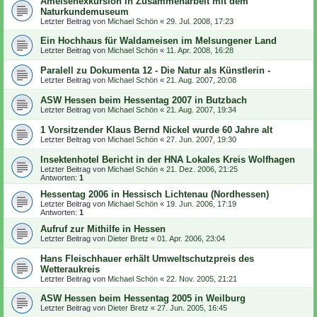
Ameisenexkursion in Zusammenarbeit mit dem
Naturkundemuseum
Letzter Beitrag von
Michael Schön
«
29. Jul. 2008, 17:23
Ein Hochhaus für Waldameisen im Melsungener Land
Letzter Beitrag von
Michael Schön
«
11. Apr. 2008, 16:28
Paralell zu Dokumenta 12 - Die Natur als Künstlerin -
Letzter Beitrag von
Michael Schön
«
21. Aug. 2007, 20:08
ASW Hessen beim Hessentag 2007 in Butzbach
Letzter Beitrag von
Michael Schön
«
21. Aug. 2007, 19:34
1 Vorsitzender Klaus Bernd Nickel wurde 60 Jahre alt
Letzter Beitrag von
Michael Schön
«
27. Jun. 2007, 19:30
Insektenhotel Bericht in der HNA Lokales Kreis Wolfhagen
Letzter Beitrag von
Michael Schön
«
21. Dez. 2006, 21:25
Antworten:
1
Hessentag 2006 in Hessisch Lichtenau (Nordhessen)
Letzter Beitrag von
Michael Schön
«
19. Jun. 2006, 17:19
Antworten:
1
Aufruf zur Mithilfe in Hessen
Letzter Beitrag von
Dieter Bretz
«
01. Apr. 2006, 23:04
Hans Fleischhauer erhält Umweltschutzpreis des
Wetteraukreis
Letzter Beitrag von
Michael Schön
«
22. Nov. 2005, 21:21
ASW Hessen beim Hessentag 2005 in Weilburg
Letzter Beitrag von
Dieter Bretz
«
27. Jun. 2005, 16:45