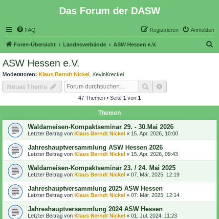
Das Forum der DASW
FAQ
Registrieren
Anmelden
S
Foren-Übersicht
Landesverbände
ASW Hessen e.V.
u
ASW Hessen e.V.
c
Moderatoren:
Klaus Berndt Nickel
,
KevinKreckel
h
Suche
Erweiterte Suche
Neues Thema
e
47 Themen • Seite
1
von
1
Themen
Waldameisen-Kompaktseminar 29. - 30.Mai 2026
Letzter Beitrag von
Klaus Berndt Nickel
«
15. Apr. 2026, 10:00
Jahreshauptversammlung ASW Hessen 2026
Letzter Beitrag von
Klaus Berndt Nickel
«
15. Apr. 2026, 09:43
Waldameisen-Kompaktseminar 23. / 24. Mai 2025
Letzter Beitrag von
Klaus Berndt Nickel
«
07. Mär. 2025, 12:19
Jahreshauptversammlung 2025 ASW Hessen
Letzter Beitrag von
Klaus Berndt Nickel
«
07. Mär. 2025, 12:14
Jahreshauptversammlung 2024 ASW Hessen
Letzter Beitrag von
Klaus Berndt Nickel
«
01. Jul. 2024, 11:23