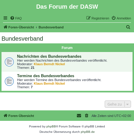
Das Forum der DASW
FAQ
Registrieren
Anmelden
S
Foren-Übersicht
Bundesverband
u
Bundesverband
c
Forum
h
e
Nachrichten des Bundesverbandes
Hier werden Nachrichten des Bundesverbandes veröffentlicht.
Moderator:
Klaus Berndt Nickel
Themen:
21
Termine des Bundesverbandes
Hier werden Termine des Bundesverbandes veröffentlicht.
Moderator:
Klaus Berndt Nickel
Themen:
7
Gehe zu
Foren-Übersicht
Alle Zeiten sind
UTC+02:00
Powered by
phpBB
® Forum Software © phpBB Limited
Deutsche Übersetzung durch
phpBB.de