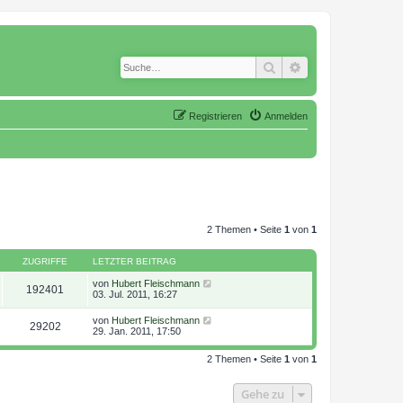
Suche
Erweiterte Suche
Registrieren
Anmelden
2 Themen • Seite
1
von
1
ZUGRIFFE
LETZTER BEITRAG
von
Hubert Fleischmann
192401
03. Jul. 2011, 16:27
von
Hubert Fleischmann
29202
29. Jan. 2011, 17:50
2 Themen • Seite
1
von
1
Gehe zu