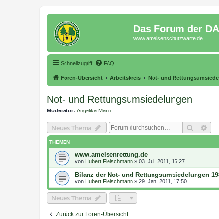
Das Forum der D
www.ameisenschutzwarte.de
Schnellzugriff
FAQ
Foren-Übersicht
Arbeitskreis
Not- und Rettungsumsiede
Not- und Rettungsumsiedelungen
Moderator:
Angelika Mann
Suche
Erw
Neues Thema
THEMEN
www.ameisenrettung.de
von
Hubert Fleischmann
»
03. Jul. 2011, 16:27
Bilanz der Not- und Rettungsumsiedelungen 19
von
Hubert Fleischmann
»
29. Jan. 2011, 17:50
Neues Thema
Zurück zur Foren-Übersicht