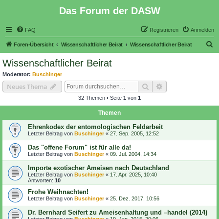
Das Forum der DASW
FAQ
Registrieren
Anmelden
S
Foren-Übersicht
Wissenschaftlicher Beirat
Wissenschaftlicher Beirat
u
Wissenschaftlicher Beirat
c
Moderator:
Buschinger
h
Suche
Erweiterte Suche
Neues Thema
e
32 Themen • Seite
1
von
1
Themen
Ehrenkodex der entomologischen Feldarbeit
Letzter Beitrag von
Buschinger
«
27. Sep. 2005, 12:52
Das "offene Forum" ist für alle da!
Letzter Beitrag von
Buschinger
«
09. Jul. 2004, 14:34
Importe exotischer Ameisen nach Deutschland
Letzter Beitrag von
Buschinger
«
17. Apr. 2025, 10:40
Antworten:
10
Frohe Weihnachten!
Letzter Beitrag von
Buschinger
«
25. Dez. 2017, 10:56
Dr. Bernhard Seifert zu Ameisenhaltung und –handel (2014)
Letzter Beitrag von
Buschinger
«
19. Jan. 2015, 20:06