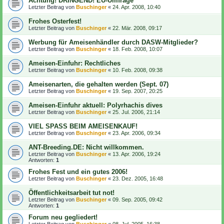
Achtung! DRINGEND! EU-Umfrage
Letzter Beitrag von
Buschinger
«
24. Apr. 2008, 10:40
Frohes Osterfest!
Letzter Beitrag von
Buschinger
«
22. Mär. 2008, 09:17
Werbung für Ameisenhändler durch DASW-Mitglieder?
Letzter Beitrag von
Buschinger
«
18. Feb. 2008, 10:07
Ameisen-Einfuhr: Rechtliches
Letzter Beitrag von
Buschinger
«
10. Feb. 2008, 09:38
Ameisenarten, die gehalten werden (Sept. 07)
Letzter Beitrag von
Buschinger
«
19. Sep. 2007, 20:25
Ameisen-Einfuhr aktuell: Polyrhachis dives
Letzter Beitrag von
Buschinger
«
25. Jul. 2006, 21:14
VIEL SPASS BEIM AMEISENKAUF!
Letzter Beitrag von
Buschinger
«
23. Apr. 2006, 09:34
ANT-Breeding.DE: Nicht willkommen.
Letzter Beitrag von
Buschinger
«
13. Apr. 2006, 19:24
Antworten:
1
Frohes Fest und ein gutes 2006!
Letzter Beitrag von
Buschinger
«
23. Dez. 2005, 16:48
Öffentlichkeitsarbeit tut not!
Letzter Beitrag von
Buschinger
«
09. Sep. 2005, 09:42
Antworten:
1
Forum neu gegliedert!
Letzter Beitrag von
Buschinger
«
08. Jul. 2005, 16:38