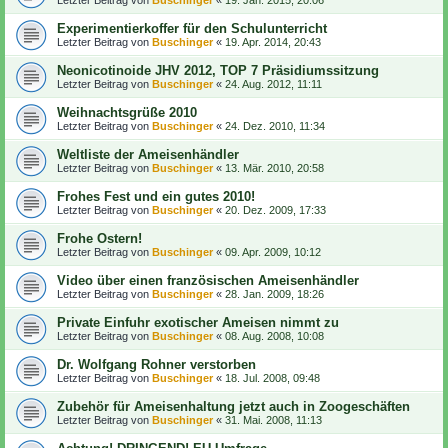
Experimentierkoffer für den Schulunterricht
Letzter Beitrag von
Buschinger
«
19. Apr. 2014, 20:43
Neonicotinoide JHV 2012, TOP 7 Präsidiumssitzung
Letzter Beitrag von
Buschinger
«
24. Aug. 2012, 11:11
Weihnachtsgrüße 2010
Letzter Beitrag von
Buschinger
«
24. Dez. 2010, 11:34
Weltliste der Ameisenhändler
Letzter Beitrag von
Buschinger
«
13. Mär. 2010, 20:58
Frohes Fest und ein gutes 2010!
Letzter Beitrag von
Buschinger
«
20. Dez. 2009, 17:33
Frohe Ostern!
Letzter Beitrag von
Buschinger
«
09. Apr. 2009, 10:12
Video über einen französischen Ameisenhändler
Letzter Beitrag von
Buschinger
«
28. Jan. 2009, 18:26
Private Einfuhr exotischer Ameisen nimmt zu
Letzter Beitrag von
Buschinger
«
08. Aug. 2008, 10:08
Dr. Wolfgang Rohner verstorben
Letzter Beitrag von
Buschinger
«
18. Jul. 2008, 09:48
Zubehör für Ameisenhaltung jetzt auch in Zoogeschäften
Letzter Beitrag von
Buschinger
«
31. Mai. 2008, 11:13