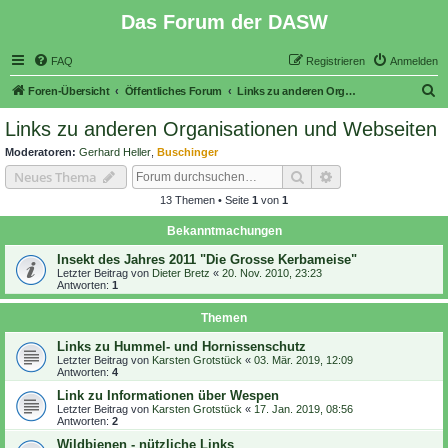
Das Forum der DASW
FAQ
Registrieren
Anmelden
S
Foren-Übersicht
Öffentliches Forum
Links zu anderen Organisationen und Webseiten
u
Links zu anderen Organisationen und Webseiten
c
Moderatoren:
Gerhard Heller
,
Buschinger
h
Suche
Erweiterte Suche
Neues Thema
e
13 Themen • Seite
1
von
1
Bekanntmachungen
Insekt des Jahres 2011 "Die Grosse Kerbameise"
Letzter Beitrag von
Dieter Bretz
«
20. Nov. 2010, 23:23
Antworten:
1
Themen
Links zu Hummel- und Hornissenschutz
Letzter Beitrag von
Karsten Grotstück
«
03. Mär. 2019, 12:09
Antworten:
4
Link zu Informationen über Wespen
Letzter Beitrag von
Karsten Grotstück
«
17. Jan. 2019, 08:56
Antworten:
2
Wildbienen - nützliche Links