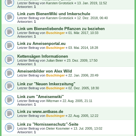
Letzter Beitrag von
Karsten Grotstück
«
13. Jan. 2019, 11:52
Antworten:
1
Link zum BienenWiki und Imkerschule
Letzter Beitrag von
Karsten Grotstück
«
12. Dez. 2018, 06:40
Antworten:
1
Link um Bienenliebende Pflanzen zu beziehen
Letzter Beitrag von
Buschinger
«
01. Mär. 2017, 10:33
Antworten:
1
Link zu Ameisenportal.eu
Letzter Beitrag von
Buschinger
«
03. Mai. 2014, 18:28
Kettensägen Informationen
Letzter Beitrag von
Julian Beier
«
23. Dez. 2009, 17:50
Antworten:
1
Ameisenbilder von Alex Wild
Letzter Beitrag von
Buschinger
«
22. Jan. 2006, 20:49
Link zur "Neuen Imkerzeitung"
Letzter Beitrag von
Buschinger
«
02. Dez. 2005, 18:30
Link zum "Ameisenwiki"
Letzter Beitrag von
Witzman
«
22. Aug. 2005, 21:11
Antworten:
1
Link zu www.antbase.de
Letzter Beitrag von
Buschinger
«
22. Aug. 2005, 12:22
Link zu "Hornissenschutz"-Seite
Letzter Beitrag von
Dieter Kosmeier
«
13. Jul. 2005, 13:02
Antworten:
1