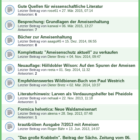
Gute Quellen für wissenschaftliche Literatur
Letzter Beitrag von
rose61
«
27. Mär. 2015, 07:14
Antworten:
6
Besprechung: Grundlagen der Ameisenhaltung
Letzter Beitrag von
kanwal
«
06. Mär. 2015, 13:27
Antworten:
7
Bücher zur Ameisenhaltung
Letzter Beitrag von
aaagul45
«
15. Dez. 2014, 06:55
Antworten:
8
Komplettsatz "Ameisenschutz aktuell" zu verkaufen
Letzter Beitrag von
Dieter Bretz
«
04. Nov. 2014, 09:47
Neuauflage: Hölldobler Wilson: Auf den Spuren der Ameisen
Letzter Beitrag von
reeta
«
01. Sep. 2014, 11:32
Antworten:
2
Empfehlenswertes Wildbienen-Buch von Paul Westrich
Letzter Beitrag von
Dieter Bretz
«
02. Mär. 2014, 10:37
Literaturhinweis: Larven als Verdauungshelfer bei Pheidole
Letzter Beitrag von
nehaali
«
22. Nov. 2013, 11:18
Antworten:
1
Formica helvetica: Neue Waldameisenart
Letzter Beitrag von
aleena
«
28. Sep. 2013, 07:48
Antworten:
1
kraut&rüben Ausgabe 7/2013 mit Ameisen
Letzter Beitrag von
Roger Bähr
«
13. Jun. 2013, 14:07
"Das große Krabbeln". Beitrag der Sächs. Zeitung vom 06.