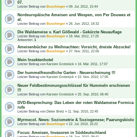
07.
Letzter Beitrag von
Buschinger
«
09. Jul. 2012, 15:44
Nordeuropäische Ameisen und Wespen, von Per Douwes et
al.
Letzter Beitrag von
Buschinger
«
26. Jun. 2012, 18:32
Die Waldameise v. Karl Gößwald - Gekürzte Neuauflage
Letzter Beitrag von
Buschinger
«
18. Mai. 2012, 17:25
Antworten:
1
Ameisenbücher zu Weihnachten: Vorsicht, dreiste Abzocke!
Letzter Beitrag von
Buschinger
«
27. Nov. 2011, 22:05
Mein Insektenhotel
Letzter Beitrag von
Karsten Grotstück
«
16. Mär. 2011, 17:07
Der hummelfreundliche Garten - Neuerscheinung !!!
Letzter Beitrag von
Karsten Grotstück
«
22. Nov. 2010, 17:05
Neuer Feldbestimmungsschlüssel für Hummeln erschienen
!!!
Letzter Beitrag von
Karsten Grotstück
«
25. Sep. 2010, 06:40
DVD-Besprechung: Das Leben der roten Waldameise Formica
rufa
Letzter Beitrag von
Dieter Bretz
«
11. Sep. 2010, 22:45
Myrmecol. News: Soziometrie & Soziogenese; Paarungsbiolo
Letzter Beitrag von
Buschinger
«
22. Jul. 2010, 16:22
Focus: Ameisen, Invasoren in Süddeutschland
Letzter Beitrag von
Buschinger
«
18. Jun. 2010, 09:41