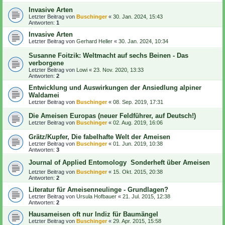
Invasive Arten
Letzter Beitrag von
Buschinger
«
30. Jan. 2024, 15:43
Antworten:
1
Invasive Arten
Letzter Beitrag von
Gerhard Heller
«
30. Jan. 2024, 10:34
Susanne Foitzik: Weltmacht auf sechs Beinen - Das
verborgene
Letzter Beitrag von
Lowi
«
23. Nov. 2020, 13:33
Antworten:
2
Entwicklung und Auswirkungen der Ansiedlung alpiner
Waldamei
Letzter Beitrag von
Buschinger
«
08. Sep. 2019, 17:31
Die Ameisen Europas (neuer Feldführer, auf Deutsch!)
Letzter Beitrag von
Buschinger
«
02. Aug. 2019, 16:06
Grätz/Kupfer, Die fabelhafte Welt der Ameisen
Letzter Beitrag von
Buschinger
«
01. Jun. 2019, 10:38
Antworten:
3
Journal of Applied Entomology  Sonderheft über Ameisen
Letzter Beitrag von
Buschinger
«
15. Okt. 2015, 20:38
Antworten:
2
Literatur für Ameisenneulinge - Grundlagen?
Letzter Beitrag von
Ursula Hofbauer
«
21. Jul. 2015, 12:38
Antworten:
2
Hausameisen oft nur Indiz für Baumängel
Letzter Beitrag von
Buschinger
«
29. Apr. 2015, 15:58