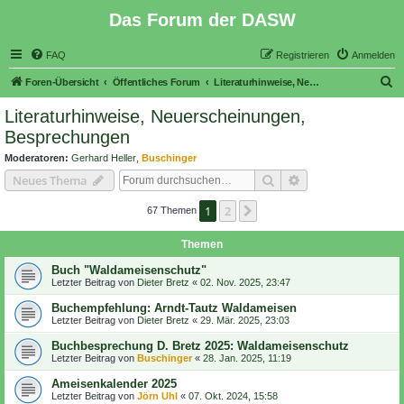
Das Forum der DASW
FAQ
Registrieren
Anmelden
S
Foren-Übersicht
Öffentliches Forum
Literaturhinweise, Neuerscheinungen, Besprechungen
u
Literaturhinweise, Neuerscheinungen,
c
Besprechungen
h
Moderatoren:
Gerhard Heller
,
Buschinger
e
Suche
Erweiterte Suche
Neues Thema
1
2
Nächste
67 Themen
Themen
Buch "Waldameisenschutz"
Letzter Beitrag von
Dieter Bretz
«
02. Nov. 2025, 23:47
Buchempfehlung: Arndt-Tautz Waldameisen
Letzter Beitrag von
Dieter Bretz
«
29. Mär. 2025, 23:03
Buchbesprechung D. Bretz 2025: Waldameisenschutz
Letzter Beitrag von
Buschinger
«
28. Jan. 2025, 11:19
Ameisenkalender 2025
Letzter Beitrag von
Jörn Uhl
«
07. Okt. 2024, 15:58