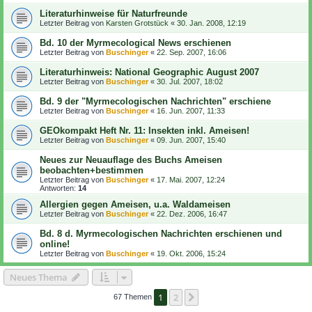
Literaturhinweise für Naturfreunde
Letzter Beitrag von
Karsten Grotstück
«
30. Jan. 2008, 12:19
Bd. 10 der Myrmecological News erschienen
Letzter Beitrag von
Buschinger
«
22. Sep. 2007, 16:06
Literaturhinweis: National Geographic August 2007
Letzter Beitrag von
Buschinger
«
30. Jul. 2007, 18:02
Bd. 9 der "Myrmecologischen Nachrichten" erschiene
Letzter Beitrag von
Buschinger
«
16. Jun. 2007, 11:33
GEOkompakt Heft Nr. 11: Insekten inkl. Ameisen!
Letzter Beitrag von
Buschinger
«
09. Jun. 2007, 15:40
Neues zur Neuauflage des Buchs Ameisen
beobachten+bestimmen
Letzter Beitrag von
Buschinger
«
17. Mai. 2007, 12:24
Antworten:
14
Allergien gegen Ameisen, u.a. Waldameisen
Letzter Beitrag von
Buschinger
«
22. Dez. 2006, 16:47
Bd. 8 d. Myrmecologischen Nachrichten erschienen und
online!
Letzter Beitrag von
Buschinger
«
19. Okt. 2006, 15:24
Neues Thema
1
2
Nächste
67 Themen