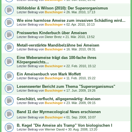
Hölldobler & Wilson (2010): Der Superorganismus
Letzter Beitrag von
Buschinger
«
26. Mai. 2010, 17:13
Wie eine harmlose Ameise zum invasiven Schädling wird...
Letzter Beitrag von
Buschinger
«
02. Apr. 2010, 10:13
Preiswertes Kinderbuch über Ameisen
Letzter Beitrag von
Dieter Bretz
«
21. Mär. 2010, 13:52
Metall-verstärkte Mandibelzähne bei Ameisen
Letzter Beitrag von
Buschinger
«
16. Mär. 2010, 09:31
Eine Weberameise trägt das 100-fache ihres
Körpergewichts...
Letzter Beitrag von
Buschinger
«
22. Feb. 2010, 15:12
Ein Ameisenbuch von Mark Moffett
Letzter Beitrag von
Buschinger
«
11. Feb. 2010, 15:22
Lesenswerter Bericht zum Thema "Superorganismus"
Letzter Beitrag von
Buschinger
«
17. Jun. 2009, 19:26
Geschätzt, verflucht, allgegenwärtig: Ameisen
Letzter Beitrag von
Buschinger
«
23. Mär. 2009, 09:15
Band 11 der Myrmecological News erschienen
Letzter Beitrag von
Buschinger
«
01. Sep. 2008, 10:07
B. Kegel "Die Ameise als Tramp" Von biologischen I
Letzter Beitrag von
Werner David
«
30. Aug. 2008, 13:20