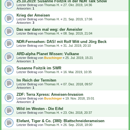
25.10.2019: Susanne Foitzik in der NDR Talk Show
Letzter Beitrag von
Thomas H.
«
27. Okt. 2019, 14:36
Antworten:
1
Krieg der Ameisen
Letzter Beitrag von
Thomas H.
«
21. Sep. 2019, 17:06
Antworten:
3
Das war dann mal weg: der Ameisler
Letzter Beitrag von
Thomas H.
«
08. Sep. 2019, 21:04
NDR-Fernsehen: DAS! mit Rolf Witt und Jörg Beck
Letzter Beitrag von
Thomas H.
«
31. Jul. 2019, 20:10
ARD-alpha Planet Wissen: Vulkane
Letzter Beitrag von
Buschinger
«
25. Jul. 2019, 15:21
Antworten:
1
Susanne Foitzik im SWR
Letzter Beitrag von
Thomas H.
«
16. Mai. 2019, 10:35
Im Reich der Termiten
Letzter Beitrag von
Thomas H.
«
07. Dez. 2018, 09:57
Antworten:
1
ZDF: Terra Xpress: Ameisen-Invasion
Letzter Beitrag von
Buschinger
«
19. Nov. 2018, 15:01
Antworten:
2
Wild im Westen - Die Eifel
Letzter Beitrag von
Thomas H.
«
23. Okt. 2018, 20:37
Elefant, Tiger & Co. (380): Blattschneiderameisen
Letzter Beitrag von
Thomas H.
«
26. Sep. 2018, 18:00