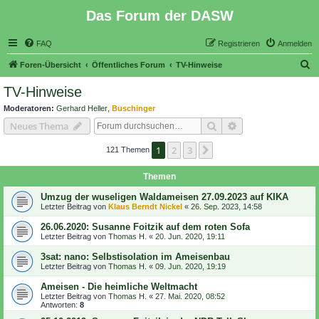
Das Forum der DASW
FAQ
Registrieren
Anmelden
S
Foren-Übersicht
Öffentliches Forum
TV-Hinweise
u
TV-Hinweise
c
Moderatoren:
Gerhard Heller
,
Buschinger
h
Suche
Erweiterte Suche
Neues Thema
e
1
2
3
Nächste
121 Themen
Themen
Umzug der wuseligen Waldameisen 27.09.2023 auf KIKA
Letzter Beitrag von
Klaus Berndt Nickel
«
26. Sep. 2023, 14:58
26.06.2020: Susanne Foitzik auf dem roten Sofa
Letzter Beitrag von
Thomas H.
«
20. Jun. 2020, 19:11
3sat: nano: Selbstisolation im Ameisenbau
Letzter Beitrag von
Thomas H.
«
09. Jun. 2020, 19:19
Ameisen - Die heimliche Weltmacht
Letzter Beitrag von
Thomas H.
«
27. Mai. 2020, 08:52
Antworten:
8