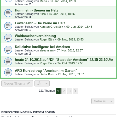
Letzter Beitrag von
Meisli
«
31. Jan. 2014, 12:03
Antworten:
2
Hummeln - Bienen im Pelz
Letzter Beitrag von
Elisa
«
15. Jan. 2014, 10:56
Antworten:
3
Löwenzahn - Die Biene im Pelz
Letzter Beitrag von
Karsten Grotstück
«
09. Jan. 2014, 16:46
Antworten:
1
Waldameisenvernichtung
Letzter Beitrag von
Roger Bähr
«
09. Nov. 2013, 13:53
Kollektive Intelligenz bei Ameisen
Letzter Beitrag von
aleezysam
«
07. Nov. 2013, 12:37
Antworten:
2
heute 24.10.2013 auf N24 "Stadt der Ameisen" 22.15-23.10Uhr
Letzter Beitrag von
Roger Bähr
«
24. Okt. 2013, 17:58
ARD-Kurzbeitrag "Ameisen im Garten"
Letzter Beitrag von
Dieter Bretz
«
23. Aug. 2013, 09:37
Neues Thema
1
2
3
Nächste
121 Themen
Gehe zu
BERECHTIGUNGEN IN DIESEM FORUM