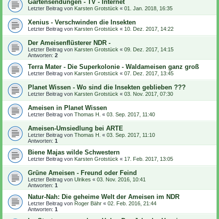
Gartensendungen - TV - Internet
Letzter Beitrag von
Karsten Grotstück
«
01. Jan. 2018, 16:35
Xenius - Verschwinden die Insekten
Letzter Beitrag von
Karsten Grotstück
«
10. Dez. 2017, 14:22
Der Ameisenflüsterer NDR -
Letzter Beitrag von
Karsten Grotstück
«
09. Dez. 2017, 14:15
Antworten:
2
Terra Mater - Die Superkolonie - Waldameisen ganz groß
Letzter Beitrag von
Karsten Grotstück
«
07. Dez. 2017, 13:45
Planet Wissen - Wo sind die Insekten geblieben ???
Letzter Beitrag von
Karsten Grotstück
«
03. Nov. 2017, 07:30
Ameisen in Planet Wissen
Letzter Beitrag von
Thomas H.
«
03. Sep. 2017, 11:40
Ameisen-Umsiedlung bei ARTE
Letzter Beitrag von
Thomas H.
«
03. Sep. 2017, 11:10
Antworten:
1
Biene Majas wilde Schwestern
Letzter Beitrag von
Karsten Grotstück
«
17. Feb. 2017, 13:05
Grüne Ameisen - Freund oder Feind
Letzter Beitrag von
Ulrikes
«
03. Nov. 2016, 10:41
Antworten:
1
Natur-Nah: Die geheime Welt der Ameisen im NDR
Letzter Beitrag von
Roger Bähr
«
02. Feb. 2016, 21:44
Antworten:
1