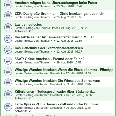
Ameisen mögen keine Überraschungen beim Futter
Letzter Beitrag von
Thomas H.
«
23. Sep. 2018, 16:44
ZDF: Das große Brummen - Ohne Insekten geht es nicht
Letzter Beitrag von
Thomas H.
«
25. Aug. 2018, 15:06
Lasius neglectus
Letzter Beitrag von
Gerhard Heller
«
21. Aug. 2018, 09:52
Antworten:
2
Der letzte seiner Art: Ameisenretter Gerold Müller
Letzter Beitrag von
Thomas H.
«
12. Aug. 2018, 11:56
Das Geheimnis der Blattschneiderameisen
Letzter Beitrag von
Thomas H.
«
12. Aug. 2018, 08:27
3SAT: Grüne Ameisen - Freund oder Feind?
Letzter Beitrag von
Thomas H.
«
29. Apr. 2018, 15:52
Winzige Wunder: Insekten Wenn die Eiszeit kommt - Filmtipp
Letzter Beitrag von
Karsten Grotstück
«
17. Mär. 2018, 11:39
Winzige Wunder: Insekten Die Wiese des Schreckens
Letzter Beitrag von
Karsten Grotstück
«
03. Mär. 2018, 13:02
Killerbienen - Todesgeschwader über Südamerika
Letzter Beitrag von
Karsten Grotstück
«
16. Feb. 2018, 06:36
Antworten:
7
Terra Xpress ZDF - Bienen - Zoff und dicke Brummer
Letzter Beitrag von
Karsten Grotstück
«
20. Jan. 2018, 12:54
Antworten:
2