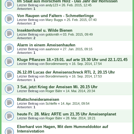
Im Staat aus morschem Holz - Das Jahr der Hornissen
Letzter Beitrag von
andy123
«
26. Feb. 2015, 12:45
Antworten:
1
Von Raupen und Faltern - Schmetterlinge
Letzter Beitrag von
Mary Buggs
«
25. Feb. 2015, 07:40
Antworten:
2
Insektenhotel u. Wilde Bienen
Letzter Beitrag von
goldsmith
«
03. Feb. 2015, 09:49
Antworten:
2
Alarm in einem Ameisenhaufen
Letzter Beitrag von
aaahnoor
«
27. Jan. 2015, 09:15
Antworten:
1
Kluge Pflanzen 18.+19.01. auf arte 19.30 Uhr und 22.1./21.45
Letzter Beitrag von
Borodimmwerty
«
16. Sep. 2014, 17:54
26.12.09 Lucas der Ameisenschreck RTL 2, 20.15 Uhr
Letzter Beitrag von
Borodimmwerty
«
16. Sep. 2014, 17:53
Antworten:
1
3 Sat, jetzt Krieg der Ameisen Mi. 20.15 Uhr
Letzter Beitrag von
Roger Bähr
«
14. Mai. 2014, 20:34
Blattschneiderameisen
Letzter Beitrag von
Schleffe
«
14. Apr. 2014, 09:54
Antworten:
1
heute Fr. 28. März ARTE um 21.35 Uhr Ameisenplanet
Letzter Beitrag von
Roger Bähr
«
28. Mär. 2014, 18:21
Eberhard von Hagen, Mit dem Hummeldoktor auf
Intensivstation