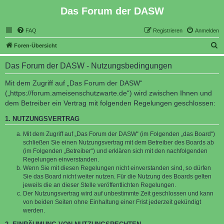
Das Forum der DASW
FAQ
Registrieren
Anmelden
S
Foren-Übersicht
u
Das Forum der DASW - Nutzungsbedingungen
c
h
Mit dem Zugriff auf „Das Forum der DASW“
(„https://forum.ameisenschutzwarte.de“) wird zwischen Ihnen und
e
dem Betreiber ein Vertrag mit folgenden Regelungen geschlossen:
1. NUTZUNGSVERTRAG
Mit dem Zugriff auf „Das Forum der DASW“ (im Folgenden „das Board“)
schließen Sie einen Nutzungsvertrag mit dem Betreiber des Boards ab
(im Folgenden „Betreiber“) und erklären sich mit den nachfolgenden
Regelungen einverstanden.
Wenn Sie mit diesen Regelungen nicht einverstanden sind, so dürfen
Sie das Board nicht weiter nutzen. Für die Nutzung des Boards gelten
jeweils die an dieser Stelle veröffentlichten Regelungen.
Der Nutzungsvertrag wird auf unbestimmte Zeit geschlossen und kann
von beiden Seiten ohne Einhaltung einer Frist jederzeit gekündigt
werden.