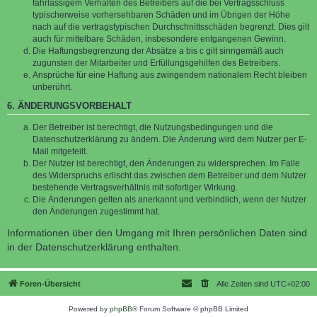
fahrlässigem Verhalten des Betreibers auf die bei Vertragsschluss
typischerweise vorhersehbaren Schäden und im Übrigen der Höhe
nach auf die vertragstypischen Durchschnittsschäden begrenzt. Dies gilt
auch für mittelbare Schäden, insbesondere entgangenen Gewinn.
Die Haftungsbegrenzung der Absätze a bis c gilt sinngemäß auch
zugunsten der Mitarbeiter und Erfüllungsgehilfen des Betreibers.
Ansprüche für eine Haftung aus zwingendem nationalem Recht bleiben
unberührt.
6. ÄNDERUNGSVORBEHALT
Der Betreiber ist berechtigt, die Nutzungsbedingungen und die
Datenschutzerklärung zu ändern. Die Änderung wird dem Nutzer per E-
Mail mitgeteilt.
Der Nutzer ist berechtigt, den Änderungen zu widersprechen. Im Falle
des Widerspruchs erlischt das zwischen dem Betreiber und dem Nutzer
bestehende Vertragsverhältnis mit sofortiger Wirkung.
Die Änderungen gelten als anerkannt und verbindlich, wenn der Nutzer
den Änderungen zugestimmt hat.
Informationen über den Umgang mit Ihren persönlichen Daten sind
in der Datenschutzerklärung enthalten.
Foren-Übersicht
Alle Zeiten sind
UTC+02:00
Powered by
phpBB
® Forum Software © phpBB Limited