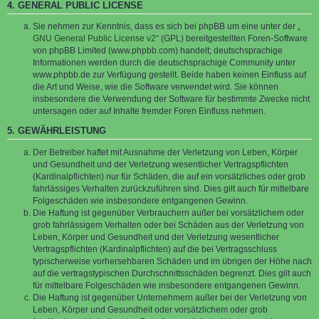
4. GENERAL PUBLIC LICENSE
Sie nehmen zur Kenntnis, dass es sich bei phpBB um eine unter der „
GNU General Public License v2
“ (GPL) bereitgestellten Foren-Software
von phpBB Limited (www.phpbb.com) handelt; deutschsprachige
Informationen werden durch die deutschsprachige Community unter
www.phpbb.de zur Verfügung gestellt. Beide haben keinen Einfluss auf
die Art und Weise, wie die Software verwendet wird. Sie können
insbesondere die Verwendung der Software für bestimmte Zwecke nicht
untersagen oder auf Inhalte fremder Foren Einfluss nehmen.
5. GEWÄHRLEISTUNG
Der Betreiber haftet mit Ausnahme der Verletzung von Leben, Körper
und Gesundheit und der Verletzung wesentlicher Vertragspflichten
(Kardinalpflichten) nur für Schäden, die auf ein vorsätzliches oder grob
fahrlässiges Verhalten zurückzuführen sind. Dies gilt auch für mittelbare
Folgeschäden wie insbesondere entgangenen Gewinn.
Die Haftung ist gegenüber Verbrauchern außer bei vorsätzlichem oder
grob fahrlässigem Verhalten oder bei Schäden aus der Verletzung von
Leben, Körper und Gesundheit und der Verletzung wesentlicher
Vertragspflichten (Kardinalpflichten) auf die bei Vertragsschluss
typischerweise vorhersehbaren Schäden und im übrigen der Höhe nach
auf die vertragstypischen Durchschnittsschäden begrenzt. Dies gilt auch
für mittelbare Folgeschäden wie insbesondere entgangenen Gewinn.
Die Haftung ist gegenüber Unternehmern außer bei der Verletzung von
Leben, Körper und Gesundheit oder vorsätzlichem oder grob