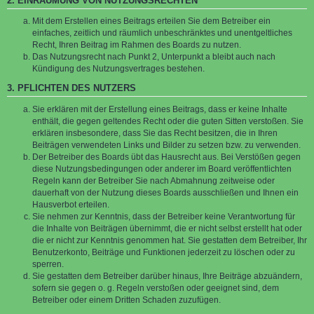
2. EINRÄUMUNG VON NUTZUNGSRECHTEN
Mit dem Erstellen eines Beitrags erteilen Sie dem Betreiber ein
einfaches, zeitlich und räumlich unbeschränktes und unentgeltliches
Recht, Ihren Beitrag im Rahmen des Boards zu nutzen.
Das Nutzungsrecht nach Punkt 2, Unterpunkt a bleibt auch nach
Kündigung des Nutzungsvertrages bestehen.
3. PFLICHTEN DES NUTZERS
Sie erklären mit der Erstellung eines Beitrags, dass er keine Inhalte
enthält, die gegen geltendes Recht oder die guten Sitten verstoßen. Sie
erklären insbesondere, dass Sie das Recht besitzen, die in Ihren
Beiträgen verwendeten Links und Bilder zu setzen bzw. zu verwenden.
Der Betreiber des Boards übt das Hausrecht aus. Bei Verstößen gegen
diese Nutzungsbedingungen oder anderer im Board veröffentlichten
Regeln kann der Betreiber Sie nach Abmahnung zeitweise oder
dauerhaft von der Nutzung dieses Boards ausschließen und Ihnen ein
Hausverbot erteilen.
Sie nehmen zur Kenntnis, dass der Betreiber keine Verantwortung für
die Inhalte von Beiträgen übernimmt, die er nicht selbst erstellt hat oder
die er nicht zur Kenntnis genommen hat. Sie gestatten dem Betreiber, Ihr
Benutzerkonto, Beiträge und Funktionen jederzeit zu löschen oder zu
sperren.
Sie gestatten dem Betreiber darüber hinaus, Ihre Beiträge abzuändern,
sofern sie gegen o. g. Regeln verstoßen oder geeignet sind, dem
Betreiber oder einem Dritten Schaden zuzufügen.