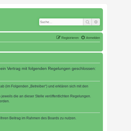
Suche
Erweiterte Suche
Registrieren
Anmelden
 ein Vertrag mit folgenden Regelungen geschlossen:
b (im Folgenden „Betreiber“) und erklären sich mit den
jeweils die an dieser Stelle veröffentlichten Regelungen.
erden.
t, Ihren Beitrag im Rahmen des Boards zu nutzen.