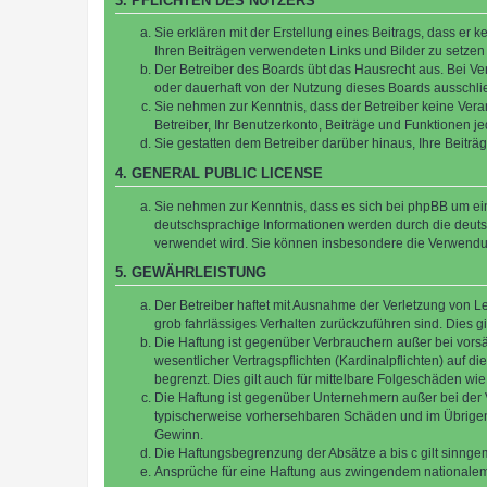
3. PFLICHTEN DES NUTZERS
Sie erklären mit der Erstellung eines Beitrags, dass er 
Ihren Beiträgen verwendeten Links und Bilder zu setze
Der Betreiber des Boards übt das Hausrecht aus. Bei V
oder dauerhaft von der Nutzung dieses Boards ausschlie
Sie nehmen zur Kenntnis, dass der Betreiber keine Verant
Betreiber, Ihr Benutzerkonto, Beiträge und Funktionen je
Sie gestatten dem Betreiber darüber hinaus, Ihre Beitr
4. GENERAL PUBLIC LICENSE
Sie nehmen zur Kenntnis, dass es sich bei phpBB um ein
deutschsprachige Informationen werden durch die deuts
verwendet wird. Sie können insbesondere die Verwendun
5. GEWÄHRLEISTUNG
Der Betreiber haftet mit Ausnahme der Verletzung von Le
grob fahrlässiges Verhalten zurückzuführen sind. Dies 
Die Haftung ist gegenüber Verbrauchern außer bei vors
wesentlicher Vertragspflichten (Kardinalpflichten) auf
begrenzt. Dies gilt auch für mittelbare Folgeschäden 
Die Haftung ist gegenüber Unternehmern außer bei der V
typischerweise vorhersehbaren Schäden und im Übrigen 
Gewinn.
Die Haftungsbegrenzung der Absätze a bis c gilt sinnge
Ansprüche für eine Haftung aus zwingendem nationalem