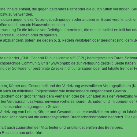
keine Inhalte enthält, die gegen geltendes Recht oder die guten Sitten verstoßen. Si
n bzw. zu verwenden.
erstößen gegen diese Nutzungsbedingungen oder anderer im Board veröffentlicht
ßen und Ihnen ein Hausverbot erteilen.
wortung für die Inhalte von Beiträgen übernimmt, die er nicht selbst erstellt hat 
derzeit zu löschen oder zu sperren.
äge abzuändern, sofern sie gegen o. g. Regeln verstoßen oder geeignet sind, dem 
e unter der „
GNU General Public License v2
“ (GPL) bereitgestellten Foren-Soft
chsprachige Community unter www.phpbb.de zur Verfügung gestellt. Beide haben ke
g der Software für bestimmte Zwecke nicht untersagen oder auf Inhalte fremder F
ben, Körper und Gesundheit und der Verletzung wesentlicher Vertragspflichten (Kard
gilt auch für mittelbare Folgeschäden wie insbesondere entgangenen Gewinn.
ätzlichem oder grob fahrlässigem Verhalten oder bei Schäden aus der Verletzung 
 die bei Vertragsschluss typischerweise vorhersehbaren Schäden und im übrigen de
wie insbesondere entgangenen Gewinn.
erletzung von Leben, Körper und Gesundheit oder vorsätzlichem oder grob fahrläs
der Höhe nach auf die vertragstypischen Durchschnittsschäden begrenzt. Dies gi
mäß auch zugunsten der Mitarbeiter und Erfüllungsgehilfen des Betreibers.
 Recht bleiben unberührt.