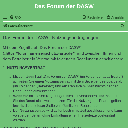
Das Forum der DASW
FAQ
Registrieren
Anmelden
S
Foren-Übersicht
u
Das Forum der DASW - Nutzungsbedingungen
c
h
Mit dem Zugriff auf „Das Forum der DASW“
(„https://forum.ameisenschutzwarte.de“) wird zwischen Ihnen und
e
dem Betreiber ein Vertrag mit folgenden Regelungen geschlossen:
1. NUTZUNGSVERTRAG
Mit dem Zugriff auf „Das Forum der DASW“ (im Folgenden „das Board“)
schließen Sie einen Nutzungsvertrag mit dem Betreiber des Boards ab
(im Folgenden „Betreiber“) und erklären sich mit den nachfolgenden
Regelungen einverstanden.
Wenn Sie mit diesen Regelungen nicht einverstanden sind, so dürfen
Sie das Board nicht weiter nutzen. Für die Nutzung des Boards gelten
jeweils die an dieser Stelle veröffentlichten Regelungen.
Der Nutzungsvertrag wird auf unbestimmte Zeit geschlossen und kann
von beiden Seiten ohne Einhaltung einer Frist jederzeit gekündigt
werden.