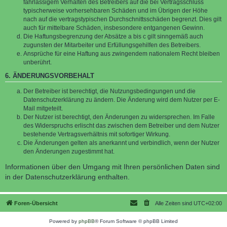
fahrlässigem Verhalten des Betreibers auf die bei Vertragsschluss
typischerweise vorhersehbaren Schäden und im Übrigen der Höhe
nach auf die vertragstypischen Durchschnittsschäden begrenzt. Dies gilt
auch für mittelbare Schäden, insbesondere entgangenen Gewinn.
Die Haftungsbegrenzung der Absätze a bis c gilt sinngemäß auch
zugunsten der Mitarbeiter und Erfüllungsgehilfen des Betreibers.
Ansprüche für eine Haftung aus zwingendem nationalem Recht bleiben
unberührt.
6. ÄNDERUNGSVORBEHALT
Der Betreiber ist berechtigt, die Nutzungsbedingungen und die
Datenschutzerklärung zu ändern. Die Änderung wird dem Nutzer per E-
Mail mitgeteilt.
Der Nutzer ist berechtigt, den Änderungen zu widersprechen. Im Falle
des Widerspruchs erlischt das zwischen dem Betreiber und dem Nutzer
bestehende Vertragsverhältnis mit sofortiger Wirkung.
Die Änderungen gelten als anerkannt und verbindlich, wenn der Nutzer
den Änderungen zugestimmt hat.
Informationen über den Umgang mit Ihren persönlichen Daten sind
in der Datenschutzerklärung enthalten.
Foren-Übersicht
Alle Zeiten sind
UTC+02:00
Powered by
phpBB
® Forum Software © phpBB Limited