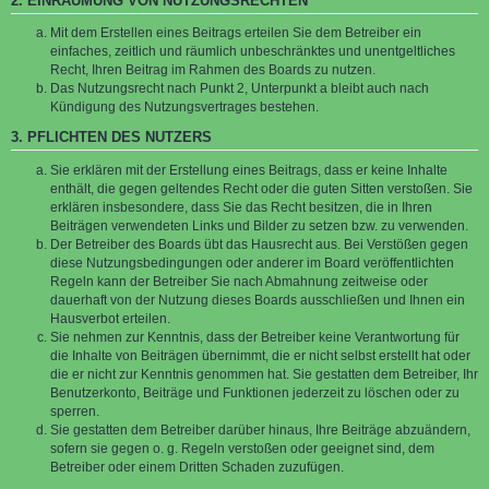
2. EINRÄUMUNG VON NUTZUNGSRECHTEN
Mit dem Erstellen eines Beitrags erteilen Sie dem Betreiber ein
einfaches, zeitlich und räumlich unbeschränktes und unentgeltliches
Recht, Ihren Beitrag im Rahmen des Boards zu nutzen.
Das Nutzungsrecht nach Punkt 2, Unterpunkt a bleibt auch nach
Kündigung des Nutzungsvertrages bestehen.
3. PFLICHTEN DES NUTZERS
Sie erklären mit der Erstellung eines Beitrags, dass er keine Inhalte
enthält, die gegen geltendes Recht oder die guten Sitten verstoßen. Sie
erklären insbesondere, dass Sie das Recht besitzen, die in Ihren
Beiträgen verwendeten Links und Bilder zu setzen bzw. zu verwenden.
Der Betreiber des Boards übt das Hausrecht aus. Bei Verstößen gegen
diese Nutzungsbedingungen oder anderer im Board veröffentlichten
Regeln kann der Betreiber Sie nach Abmahnung zeitweise oder
dauerhaft von der Nutzung dieses Boards ausschließen und Ihnen ein
Hausverbot erteilen.
Sie nehmen zur Kenntnis, dass der Betreiber keine Verantwortung für
die Inhalte von Beiträgen übernimmt, die er nicht selbst erstellt hat oder
die er nicht zur Kenntnis genommen hat. Sie gestatten dem Betreiber, Ihr
Benutzerkonto, Beiträge und Funktionen jederzeit zu löschen oder zu
sperren.
Sie gestatten dem Betreiber darüber hinaus, Ihre Beiträge abzuändern,
sofern sie gegen o. g. Regeln verstoßen oder geeignet sind, dem
Betreiber oder einem Dritten Schaden zuzufügen.