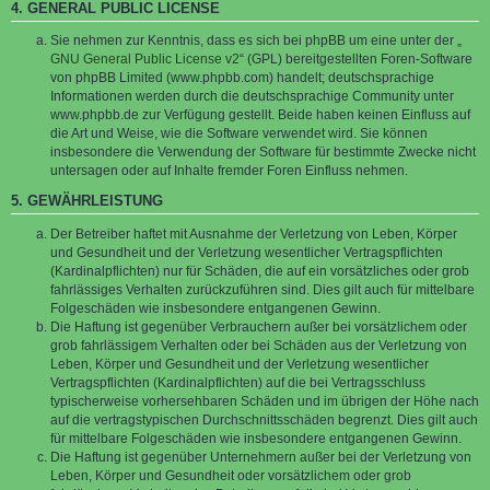
4. GENERAL PUBLIC LICENSE
Sie nehmen zur Kenntnis, dass es sich bei phpBB um eine unter der „
GNU General Public License v2
“ (GPL) bereitgestellten Foren-Software
von phpBB Limited (www.phpbb.com) handelt; deutschsprachige
Informationen werden durch die deutschsprachige Community unter
www.phpbb.de zur Verfügung gestellt. Beide haben keinen Einfluss auf
die Art und Weise, wie die Software verwendet wird. Sie können
insbesondere die Verwendung der Software für bestimmte Zwecke nicht
untersagen oder auf Inhalte fremder Foren Einfluss nehmen.
5. GEWÄHRLEISTUNG
Der Betreiber haftet mit Ausnahme der Verletzung von Leben, Körper
und Gesundheit und der Verletzung wesentlicher Vertragspflichten
(Kardinalpflichten) nur für Schäden, die auf ein vorsätzliches oder grob
fahrlässiges Verhalten zurückzuführen sind. Dies gilt auch für mittelbare
Folgeschäden wie insbesondere entgangenen Gewinn.
Die Haftung ist gegenüber Verbrauchern außer bei vorsätzlichem oder
grob fahrlässigem Verhalten oder bei Schäden aus der Verletzung von
Leben, Körper und Gesundheit und der Verletzung wesentlicher
Vertragspflichten (Kardinalpflichten) auf die bei Vertragsschluss
typischerweise vorhersehbaren Schäden und im übrigen der Höhe nach
auf die vertragstypischen Durchschnittsschäden begrenzt. Dies gilt auch
für mittelbare Folgeschäden wie insbesondere entgangenen Gewinn.
Die Haftung ist gegenüber Unternehmern außer bei der Verletzung von
Leben, Körper und Gesundheit oder vorsätzlichem oder grob