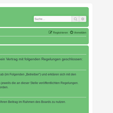
Suche
Erweiterte Suche
Registrieren
Anmelden
 ein Vertrag mit folgenden Regelungen geschlossen:
b (im Folgenden „Betreiber“) und erklären sich mit den
jeweils die an dieser Stelle veröffentlichten Regelungen.
erden.
t, Ihren Beitrag im Rahmen des Boards zu nutzen.