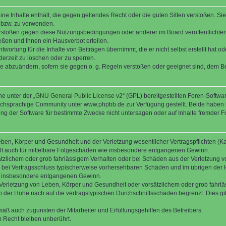
keine Inhalte enthält, die gegen geltendes Recht oder die guten Sitten verstoßen. Si
n bzw. zu verwenden.
erstößen gegen diese Nutzungsbedingungen oder anderer im Board veröffentlicht
ßen und Ihnen ein Hausverbot erteilen.
wortung für die Inhalte von Beiträgen übernimmt, die er nicht selbst erstellt hat 
derzeit zu löschen oder zu sperren.
äge abzuändern, sofern sie gegen o. g. Regeln verstoßen oder geeignet sind, dem 
e unter der „
GNU General Public License v2
“ (GPL) bereitgestellten Foren-Soft
chsprachige Community unter www.phpbb.de zur Verfügung gestellt. Beide haben ke
g der Software für bestimmte Zwecke nicht untersagen oder auf Inhalte fremder F
ben, Körper und Gesundheit und der Verletzung wesentlicher Vertragspflichten (Kard
gilt auch für mittelbare Folgeschäden wie insbesondere entgangenen Gewinn.
ätzlichem oder grob fahrlässigem Verhalten oder bei Schäden aus der Verletzung 
 die bei Vertragsschluss typischerweise vorhersehbaren Schäden und im übrigen de
wie insbesondere entgangenen Gewinn.
erletzung von Leben, Körper und Gesundheit oder vorsätzlichem oder grob fahrläs
der Höhe nach auf die vertragstypischen Durchschnittsschäden begrenzt. Dies gi
mäß auch zugunsten der Mitarbeiter und Erfüllungsgehilfen des Betreibers.
 Recht bleiben unberührt.