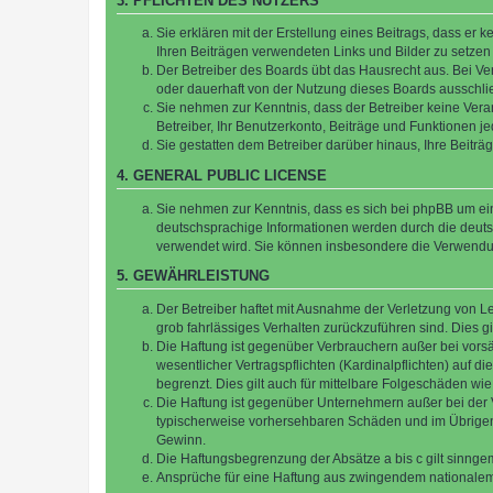
3. PFLICHTEN DES NUTZERS
Sie erklären mit der Erstellung eines Beitrags, dass er 
Ihren Beiträgen verwendeten Links und Bilder zu setze
Der Betreiber des Boards übt das Hausrecht aus. Bei V
oder dauerhaft von der Nutzung dieses Boards ausschlie
Sie nehmen zur Kenntnis, dass der Betreiber keine Verant
Betreiber, Ihr Benutzerkonto, Beiträge und Funktionen je
Sie gestatten dem Betreiber darüber hinaus, Ihre Beitr
4. GENERAL PUBLIC LICENSE
Sie nehmen zur Kenntnis, dass es sich bei phpBB um ein
deutschsprachige Informationen werden durch die deuts
verwendet wird. Sie können insbesondere die Verwendun
5. GEWÄHRLEISTUNG
Der Betreiber haftet mit Ausnahme der Verletzung von Le
grob fahrlässiges Verhalten zurückzuführen sind. Dies 
Die Haftung ist gegenüber Verbrauchern außer bei vors
wesentlicher Vertragspflichten (Kardinalpflichten) auf
begrenzt. Dies gilt auch für mittelbare Folgeschäden 
Die Haftung ist gegenüber Unternehmern außer bei der V
typischerweise vorhersehbaren Schäden und im Übrigen 
Gewinn.
Die Haftungsbegrenzung der Absätze a bis c gilt sinnge
Ansprüche für eine Haftung aus zwingendem nationalem