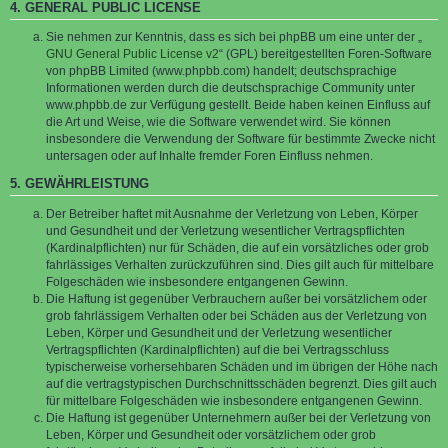
4. GENERAL PUBLIC LICENSE
Sie nehmen zur Kenntnis, dass es sich bei phpBB um eine unter der „
GNU General Public License v2
“ (GPL) bereitgestellten Foren-Software
von phpBB Limited (www.phpbb.com) handelt; deutschsprachige
Informationen werden durch die deutschsprachige Community unter
www.phpbb.de zur Verfügung gestellt. Beide haben keinen Einfluss auf
die Art und Weise, wie die Software verwendet wird. Sie können
insbesondere die Verwendung der Software für bestimmte Zwecke nicht
untersagen oder auf Inhalte fremder Foren Einfluss nehmen.
5. GEWÄHRLEISTUNG
Der Betreiber haftet mit Ausnahme der Verletzung von Leben, Körper
und Gesundheit und der Verletzung wesentlicher Vertragspflichten
(Kardinalpflichten) nur für Schäden, die auf ein vorsätzliches oder grob
fahrlässiges Verhalten zurückzuführen sind. Dies gilt auch für mittelbare
Folgeschäden wie insbesondere entgangenen Gewinn.
Die Haftung ist gegenüber Verbrauchern außer bei vorsätzlichem oder
grob fahrlässigem Verhalten oder bei Schäden aus der Verletzung von
Leben, Körper und Gesundheit und der Verletzung wesentlicher
Vertragspflichten (Kardinalpflichten) auf die bei Vertragsschluss
typischerweise vorhersehbaren Schäden und im übrigen der Höhe nach
auf die vertragstypischen Durchschnittsschäden begrenzt. Dies gilt auch
für mittelbare Folgeschäden wie insbesondere entgangenen Gewinn.
Die Haftung ist gegenüber Unternehmern außer bei der Verletzung von
Leben, Körper und Gesundheit oder vorsätzlichem oder grob