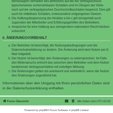
fahrlässigem Verhalten des Betreibers auf die bei Vertragsschluss
typischerweise vorhersehbaren Schäden und im Übrigen der Höhe
nach auf die vertragstypischen Durchschnittsschäden begrenzt. Dies gilt
auch für mittelbare Schäden, insbesondere entgangenen Gewinn.
Die Haftungsbegrenzung der Absätze a bis c gilt sinngemäß auch
zugunsten der Mitarbeiter und Erfüllungsgehilfen des Betreibers.
Ansprüche für eine Haftung aus zwingendem nationalem Recht bleiben
unberührt.
6. ÄNDERUNGSVORBEHALT
Der Betreiber ist berechtigt, die Nutzungsbedingungen und die
Datenschutzerklärung zu ändern. Die Änderung wird dem Nutzer per E-
Mail mitgeteilt.
Der Nutzer ist berechtigt, den Änderungen zu widersprechen. Im Falle
des Widerspruchs erlischt das zwischen dem Betreiber und dem Nutzer
bestehende Vertragsverhältnis mit sofortiger Wirkung.
Die Änderungen gelten als anerkannt und verbindlich, wenn der Nutzer
den Änderungen zugestimmt hat.
Informationen über den Umgang mit Ihren persönlichen Daten sind
in der Datenschutzerklärung enthalten.
Foren-Übersicht
Alle Zeiten sind
UTC+02:00
Powered by
phpBB
® Forum Software © phpBB Limited