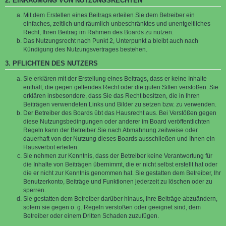
2. EINRÄUMUNG VON NUTZUNGSRECHTEN
Mit dem Erstellen eines Beitrags erteilen Sie dem Betreiber ein
einfaches, zeitlich und räumlich unbeschränktes und unentgeltliches
Recht, Ihren Beitrag im Rahmen des Boards zu nutzen.
Das Nutzungsrecht nach Punkt 2, Unterpunkt a bleibt auch nach
Kündigung des Nutzungsvertrages bestehen.
3. PFLICHTEN DES NUTZERS
Sie erklären mit der Erstellung eines Beitrags, dass er keine Inhalte
enthält, die gegen geltendes Recht oder die guten Sitten verstoßen. Sie
erklären insbesondere, dass Sie das Recht besitzen, die in Ihren
Beiträgen verwendeten Links und Bilder zu setzen bzw. zu verwenden.
Der Betreiber des Boards übt das Hausrecht aus. Bei Verstößen gegen
diese Nutzungsbedingungen oder anderer im Board veröffentlichten
Regeln kann der Betreiber Sie nach Abmahnung zeitweise oder
dauerhaft von der Nutzung dieses Boards ausschließen und Ihnen ein
Hausverbot erteilen.
Sie nehmen zur Kenntnis, dass der Betreiber keine Verantwortung für
die Inhalte von Beiträgen übernimmt, die er nicht selbst erstellt hat oder
die er nicht zur Kenntnis genommen hat. Sie gestatten dem Betreiber, Ihr
Benutzerkonto, Beiträge und Funktionen jederzeit zu löschen oder zu
sperren.
Sie gestatten dem Betreiber darüber hinaus, Ihre Beiträge abzuändern,
sofern sie gegen o. g. Regeln verstoßen oder geeignet sind, dem
Betreiber oder einem Dritten Schaden zuzufügen.