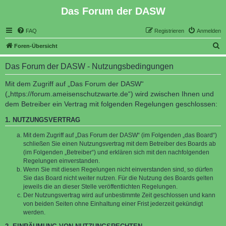
Das Forum der DASW
FAQ
Registrieren
Anmelden
S
Foren-Übersicht
u
Das Forum der DASW - Nutzungsbedingungen
c
h
Mit dem Zugriff auf „Das Forum der DASW“
(„https://forum.ameisenschutzwarte.de“) wird zwischen Ihnen und
e
dem Betreiber ein Vertrag mit folgenden Regelungen geschlossen:
1. NUTZUNGSVERTRAG
Mit dem Zugriff auf „Das Forum der DASW“ (im Folgenden „das Board“)
schließen Sie einen Nutzungsvertrag mit dem Betreiber des Boards ab
(im Folgenden „Betreiber“) und erklären sich mit den nachfolgenden
Regelungen einverstanden.
Wenn Sie mit diesen Regelungen nicht einverstanden sind, so dürfen
Sie das Board nicht weiter nutzen. Für die Nutzung des Boards gelten
jeweils die an dieser Stelle veröffentlichten Regelungen.
Der Nutzungsvertrag wird auf unbestimmte Zeit geschlossen und kann
von beiden Seiten ohne Einhaltung einer Frist jederzeit gekündigt
werden.