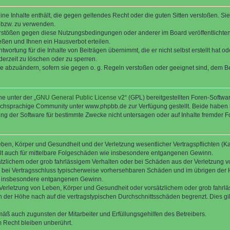
keine Inhalte enthält, die gegen geltendes Recht oder die guten Sitten verstoßen. Si
n bzw. zu verwenden.
erstößen gegen diese Nutzungsbedingungen oder anderer im Board veröffentlicht
ßen und Ihnen ein Hausverbot erteilen.
wortung für die Inhalte von Beiträgen übernimmt, die er nicht selbst erstellt hat 
derzeit zu löschen oder zu sperren.
äge abzuändern, sofern sie gegen o. g. Regeln verstoßen oder geeignet sind, dem 
e unter der „
GNU General Public License v2
“ (GPL) bereitgestellten Foren-Soft
chsprachige Community unter www.phpbb.de zur Verfügung gestellt. Beide haben ke
g der Software für bestimmte Zwecke nicht untersagen oder auf Inhalte fremder F
ben, Körper und Gesundheit und der Verletzung wesentlicher Vertragspflichten (Kard
gilt auch für mittelbare Folgeschäden wie insbesondere entgangenen Gewinn.
ätzlichem oder grob fahrlässigem Verhalten oder bei Schäden aus der Verletzung 
 die bei Vertragsschluss typischerweise vorhersehbaren Schäden und im übrigen de
wie insbesondere entgangenen Gewinn.
erletzung von Leben, Körper und Gesundheit oder vorsätzlichem oder grob fahrläs
der Höhe nach auf die vertragstypischen Durchschnittsschäden begrenzt. Dies gi
mäß auch zugunsten der Mitarbeiter und Erfüllungsgehilfen des Betreibers.
 Recht bleiben unberührt.