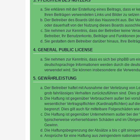
3. PFLICHTEN DES NUTZERS
Sie erklären mit der Erstellung eines Beitrags, dass er 
Ihren Beiträgen verwendeten Links und Bilder zu setze
Der Betreiber des Boards übt das Hausrecht aus. Bei V
oder dauerhaft von der Nutzung dieses Boards ausschlie
Sie nehmen zur Kenntnis, dass der Betreiber keine Verant
Betreiber, Ihr Benutzerkonto, Beiträge und Funktionen je
Sie gestatten dem Betreiber darüber hinaus, Ihre Beitr
4. GENERAL PUBLIC LICENSE
Sie nehmen zur Kenntnis, dass es sich bei phpBB um ein
deutschsprachige Informationen werden durch die deuts
verwendet wird. Sie können insbesondere die Verwendun
5. GEWÄHRLEISTUNG
Der Betreiber haftet mit Ausnahme der Verletzung von Le
grob fahrlässiges Verhalten zurückzuführen sind. Dies 
Die Haftung ist gegenüber Verbrauchern außer bei vors
wesentlicher Vertragspflichten (Kardinalpflichten) auf
begrenzt. Dies gilt auch für mittelbare Folgeschäden 
Die Haftung ist gegenüber Unternehmern außer bei der V
typischerweise vorhersehbaren Schäden und im Übrigen 
Gewinn.
Die Haftungsbegrenzung der Absätze a bis c gilt sinnge
Ansprüche für eine Haftung aus zwingendem nationalem