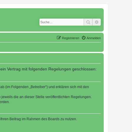
Suche
Erweiterte Suche
Registrieren
Anmelden
 ein Vertrag mit folgenden Regelungen geschlossen:
b (im Folgenden „Betreiber“) und erklären sich mit den
jeweils die an dieser Stelle veröffentlichten Regelungen.
erden.
t, Ihren Beitrag im Rahmen des Boards zu nutzen.