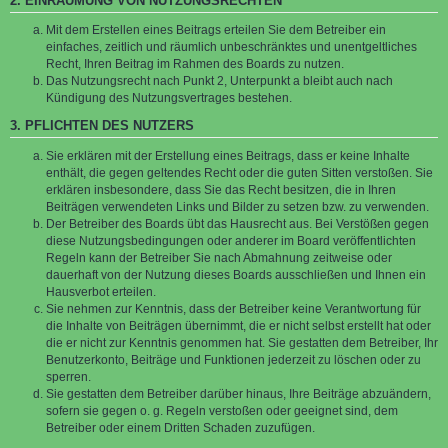
2. EINRÄUMUNG VON NUTZUNGSRECHTEN
Mit dem Erstellen eines Beitrags erteilen Sie dem Betreiber ein
einfaches, zeitlich und räumlich unbeschränktes und unentgeltliches
Recht, Ihren Beitrag im Rahmen des Boards zu nutzen.
Das Nutzungsrecht nach Punkt 2, Unterpunkt a bleibt auch nach
Kündigung des Nutzungsvertrages bestehen.
3. PFLICHTEN DES NUTZERS
Sie erklären mit der Erstellung eines Beitrags, dass er keine Inhalte
enthält, die gegen geltendes Recht oder die guten Sitten verstoßen. Sie
erklären insbesondere, dass Sie das Recht besitzen, die in Ihren
Beiträgen verwendeten Links und Bilder zu setzen bzw. zu verwenden.
Der Betreiber des Boards übt das Hausrecht aus. Bei Verstößen gegen
diese Nutzungsbedingungen oder anderer im Board veröffentlichten
Regeln kann der Betreiber Sie nach Abmahnung zeitweise oder
dauerhaft von der Nutzung dieses Boards ausschließen und Ihnen ein
Hausverbot erteilen.
Sie nehmen zur Kenntnis, dass der Betreiber keine Verantwortung für
die Inhalte von Beiträgen übernimmt, die er nicht selbst erstellt hat oder
die er nicht zur Kenntnis genommen hat. Sie gestatten dem Betreiber, Ihr
Benutzerkonto, Beiträge und Funktionen jederzeit zu löschen oder zu
sperren.
Sie gestatten dem Betreiber darüber hinaus, Ihre Beiträge abzuändern,
sofern sie gegen o. g. Regeln verstoßen oder geeignet sind, dem
Betreiber oder einem Dritten Schaden zuzufügen.