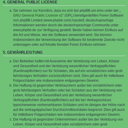
4. GENERAL PUBLIC LICENSE
Sie nehmen zur Kenntnis, dass es sich bei phpBB um eine unter der „
GNU General Public License v2
“ (GPL) bereitgestellten Foren-Software
von phpBB Limited (www.phpbb.com) handelt; deutschsprachige
Informationen werden durch die deutschsprachige Community unter
www.phpbb.de zur Verfügung gestellt. Beide haben keinen Einfluss auf
die Art und Weise, wie die Software verwendet wird. Sie können
insbesondere die Verwendung der Software für bestimmte Zwecke nicht
untersagen oder auf Inhalte fremder Foren Einfluss nehmen.
5. GEWÄHRLEISTUNG
Der Betreiber haftet mit Ausnahme der Verletzung von Leben, Körper
und Gesundheit und der Verletzung wesentlicher Vertragspflichten
(Kardinalpflichten) nur für Schäden, die auf ein vorsätzliches oder grob
fahrlässiges Verhalten zurückzuführen sind. Dies gilt auch für mittelbare
Folgeschäden wie insbesondere entgangenen Gewinn.
Die Haftung ist gegenüber Verbrauchern außer bei vorsätzlichem oder
grob fahrlässigem Verhalten oder bei Schäden aus der Verletzung von
Leben, Körper und Gesundheit und der Verletzung wesentlicher
Vertragspflichten (Kardinalpflichten) auf die bei Vertragsschluss
typischerweise vorhersehbaren Schäden und im übrigen der Höhe nach
auf die vertragstypischen Durchschnittsschäden begrenzt. Dies gilt auch
für mittelbare Folgeschäden wie insbesondere entgangenen Gewinn.
Die Haftung ist gegenüber Unternehmern außer bei der Verletzung von
Leben, Körper und Gesundheit oder vorsätzlichem oder grob