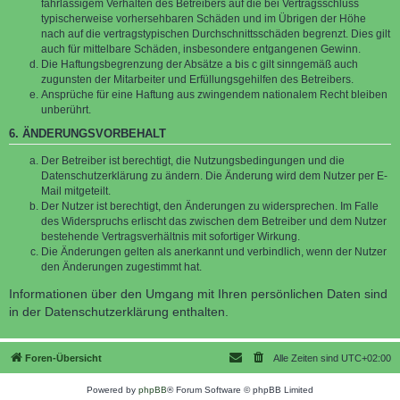
fahrlässigem Verhalten des Betreibers auf die bei Vertragsschluss
typischerweise vorhersehbaren Schäden und im Übrigen der Höhe
nach auf die vertragstypischen Durchschnittsschäden begrenzt. Dies gilt
auch für mittelbare Schäden, insbesondere entgangenen Gewinn.
Die Haftungsbegrenzung der Absätze a bis c gilt sinngemäß auch
zugunsten der Mitarbeiter und Erfüllungsgehilfen des Betreibers.
Ansprüche für eine Haftung aus zwingendem nationalem Recht bleiben
unberührt.
6. ÄNDERUNGSVORBEHALT
Der Betreiber ist berechtigt, die Nutzungsbedingungen und die
Datenschutzerklärung zu ändern. Die Änderung wird dem Nutzer per E-
Mail mitgeteilt.
Der Nutzer ist berechtigt, den Änderungen zu widersprechen. Im Falle
des Widerspruchs erlischt das zwischen dem Betreiber und dem Nutzer
bestehende Vertragsverhältnis mit sofortiger Wirkung.
Die Änderungen gelten als anerkannt und verbindlich, wenn der Nutzer
den Änderungen zugestimmt hat.
Informationen über den Umgang mit Ihren persönlichen Daten sind
in der Datenschutzerklärung enthalten.
Foren-Übersicht
Alle Zeiten sind
UTC+02:00
Powered by
phpBB
® Forum Software © phpBB Limited