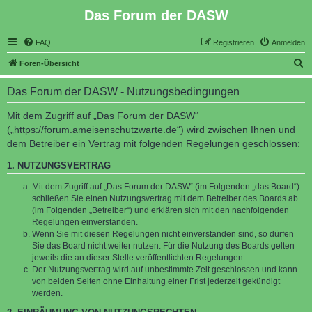
Das Forum der DASW
FAQ
Registrieren
Anmelden
S
Foren-Übersicht
u
Das Forum der DASW - Nutzungsbedingungen
c
h
Mit dem Zugriff auf „Das Forum der DASW“
(„https://forum.ameisenschutzwarte.de“) wird zwischen Ihnen und
e
dem Betreiber ein Vertrag mit folgenden Regelungen geschlossen:
1. NUTZUNGSVERTRAG
Mit dem Zugriff auf „Das Forum der DASW“ (im Folgenden „das Board“)
schließen Sie einen Nutzungsvertrag mit dem Betreiber des Boards ab
(im Folgenden „Betreiber“) und erklären sich mit den nachfolgenden
Regelungen einverstanden.
Wenn Sie mit diesen Regelungen nicht einverstanden sind, so dürfen
Sie das Board nicht weiter nutzen. Für die Nutzung des Boards gelten
jeweils die an dieser Stelle veröffentlichten Regelungen.
Der Nutzungsvertrag wird auf unbestimmte Zeit geschlossen und kann
von beiden Seiten ohne Einhaltung einer Frist jederzeit gekündigt
werden.