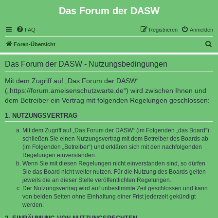
Das Forum der DASW
FAQ
Registrieren
Anmelden
S
Foren-Übersicht
u
Das Forum der DASW - Nutzungsbedingungen
c
h
Mit dem Zugriff auf „Das Forum der DASW“
(„https://forum.ameisenschutzwarte.de“) wird zwischen Ihnen und
e
dem Betreiber ein Vertrag mit folgenden Regelungen geschlossen:
1. NUTZUNGSVERTRAG
Mit dem Zugriff auf „Das Forum der DASW“ (im Folgenden „das Board“)
schließen Sie einen Nutzungsvertrag mit dem Betreiber des Boards ab
(im Folgenden „Betreiber“) und erklären sich mit den nachfolgenden
Regelungen einverstanden.
Wenn Sie mit diesen Regelungen nicht einverstanden sind, so dürfen
Sie das Board nicht weiter nutzen. Für die Nutzung des Boards gelten
jeweils die an dieser Stelle veröffentlichten Regelungen.
Der Nutzungsvertrag wird auf unbestimmte Zeit geschlossen und kann
von beiden Seiten ohne Einhaltung einer Frist jederzeit gekündigt
werden.