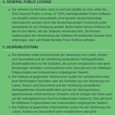
4. GENERAL PUBLIC LICENSE
Sie nehmen zur Kenntnis, dass es sich bei phpBB um eine unter der „
GNU General Public License v2
“ (GPL) bereitgestellten Foren-Software
von phpBB Limited (www.phpbb.com) handelt; deutschsprachige
Informationen werden durch die deutschsprachige Community unter
www.phpbb.de zur Verfügung gestellt. Beide haben keinen Einfluss auf
die Art und Weise, wie die Software verwendet wird. Sie können
insbesondere die Verwendung der Software für bestimmte Zwecke nicht
untersagen oder auf Inhalte fremder Foren Einfluss nehmen.
5. GEWÄHRLEISTUNG
Der Betreiber haftet mit Ausnahme der Verletzung von Leben, Körper
und Gesundheit und der Verletzung wesentlicher Vertragspflichten
(Kardinalpflichten) nur für Schäden, die auf ein vorsätzliches oder grob
fahrlässiges Verhalten zurückzuführen sind. Dies gilt auch für mittelbare
Folgeschäden wie insbesondere entgangenen Gewinn.
Die Haftung ist gegenüber Verbrauchern außer bei vorsätzlichem oder
grob fahrlässigem Verhalten oder bei Schäden aus der Verletzung von
Leben, Körper und Gesundheit und der Verletzung wesentlicher
Vertragspflichten (Kardinalpflichten) auf die bei Vertragsschluss
typischerweise vorhersehbaren Schäden und im übrigen der Höhe nach
auf die vertragstypischen Durchschnittsschäden begrenzt. Dies gilt auch
für mittelbare Folgeschäden wie insbesondere entgangenen Gewinn.
Die Haftung ist gegenüber Unternehmern außer bei der Verletzung von
Leben, Körper und Gesundheit oder vorsätzlichem oder grob