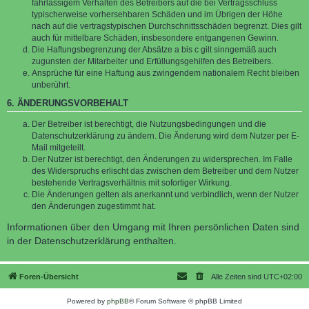
fahrlässigem Verhalten des Betreibers auf die bei Vertragsschluss
typischerweise vorhersehbaren Schäden und im Übrigen der Höhe
nach auf die vertragstypischen Durchschnittsschäden begrenzt. Dies gilt
auch für mittelbare Schäden, insbesondere entgangenen Gewinn.
Die Haftungsbegrenzung der Absätze a bis c gilt sinngemäß auch
zugunsten der Mitarbeiter und Erfüllungsgehilfen des Betreibers.
Ansprüche für eine Haftung aus zwingendem nationalem Recht bleiben
unberührt.
6. ÄNDERUNGSVORBEHALT
Der Betreiber ist berechtigt, die Nutzungsbedingungen und die
Datenschutzerklärung zu ändern. Die Änderung wird dem Nutzer per E-
Mail mitgeteilt.
Der Nutzer ist berechtigt, den Änderungen zu widersprechen. Im Falle
des Widerspruchs erlischt das zwischen dem Betreiber und dem Nutzer
bestehende Vertragsverhältnis mit sofortiger Wirkung.
Die Änderungen gelten als anerkannt und verbindlich, wenn der Nutzer
den Änderungen zugestimmt hat.
Informationen über den Umgang mit Ihren persönlichen Daten sind
in der Datenschutzerklärung enthalten.
Foren-Übersicht
Alle Zeiten sind
UTC+02:00
Powered by
phpBB
® Forum Software © phpBB Limited