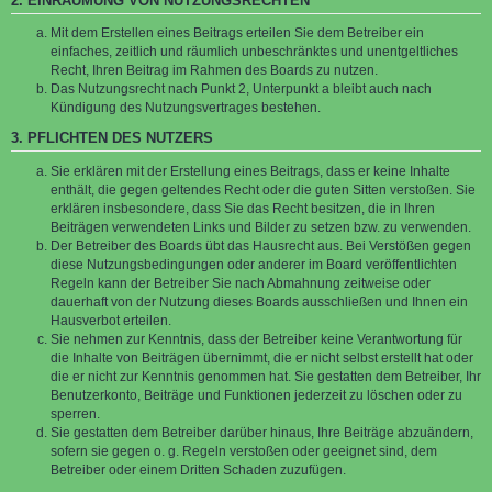
2. EINRÄUMUNG VON NUTZUNGSRECHTEN
Mit dem Erstellen eines Beitrags erteilen Sie dem Betreiber ein
einfaches, zeitlich und räumlich unbeschränktes und unentgeltliches
Recht, Ihren Beitrag im Rahmen des Boards zu nutzen.
Das Nutzungsrecht nach Punkt 2, Unterpunkt a bleibt auch nach
Kündigung des Nutzungsvertrages bestehen.
3. PFLICHTEN DES NUTZERS
Sie erklären mit der Erstellung eines Beitrags, dass er keine Inhalte
enthält, die gegen geltendes Recht oder die guten Sitten verstoßen. Sie
erklären insbesondere, dass Sie das Recht besitzen, die in Ihren
Beiträgen verwendeten Links und Bilder zu setzen bzw. zu verwenden.
Der Betreiber des Boards übt das Hausrecht aus. Bei Verstößen gegen
diese Nutzungsbedingungen oder anderer im Board veröffentlichten
Regeln kann der Betreiber Sie nach Abmahnung zeitweise oder
dauerhaft von der Nutzung dieses Boards ausschließen und Ihnen ein
Hausverbot erteilen.
Sie nehmen zur Kenntnis, dass der Betreiber keine Verantwortung für
die Inhalte von Beiträgen übernimmt, die er nicht selbst erstellt hat oder
die er nicht zur Kenntnis genommen hat. Sie gestatten dem Betreiber, Ihr
Benutzerkonto, Beiträge und Funktionen jederzeit zu löschen oder zu
sperren.
Sie gestatten dem Betreiber darüber hinaus, Ihre Beiträge abzuändern,
sofern sie gegen o. g. Regeln verstoßen oder geeignet sind, dem
Betreiber oder einem Dritten Schaden zuzufügen.