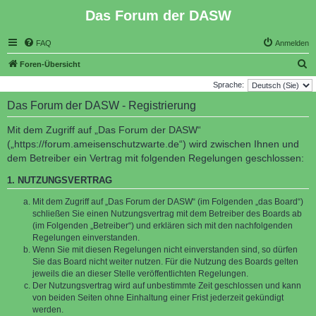
Das Forum der DASW
FAQ
Anmelden
S
Foren-Übersicht
u
Sprache:
c
Das Forum der DASW - Registrierung
h
Mit dem Zugriff auf „Das Forum der DASW“
e
(„https://forum.ameisenschutzwarte.de“) wird zwischen Ihnen und
dem Betreiber ein Vertrag mit folgenden Regelungen geschlossen:
1. NUTZUNGSVERTRAG
Mit dem Zugriff auf „Das Forum der DASW“ (im Folgenden „das Board“)
schließen Sie einen Nutzungsvertrag mit dem Betreiber des Boards ab
(im Folgenden „Betreiber“) und erklären sich mit den nachfolgenden
Regelungen einverstanden.
Wenn Sie mit diesen Regelungen nicht einverstanden sind, so dürfen
Sie das Board nicht weiter nutzen. Für die Nutzung des Boards gelten
jeweils die an dieser Stelle veröffentlichten Regelungen.
Der Nutzungsvertrag wird auf unbestimmte Zeit geschlossen und kann
von beiden Seiten ohne Einhaltung einer Frist jederzeit gekündigt
werden.