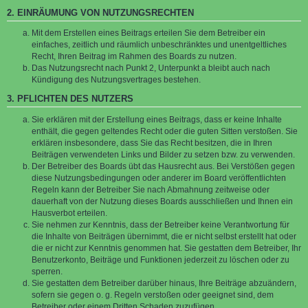
2. EINRÄUMUNG VON NUTZUNGSRECHTEN
Mit dem Erstellen eines Beitrags erteilen Sie dem Betreiber ein
einfaches, zeitlich und räumlich unbeschränktes und unentgeltliches
Recht, Ihren Beitrag im Rahmen des Boards zu nutzen.
Das Nutzungsrecht nach Punkt 2, Unterpunkt a bleibt auch nach
Kündigung des Nutzungsvertrages bestehen.
3. PFLICHTEN DES NUTZERS
Sie erklären mit der Erstellung eines Beitrags, dass er keine Inhalte
enthält, die gegen geltendes Recht oder die guten Sitten verstoßen. Sie
erklären insbesondere, dass Sie das Recht besitzen, die in Ihren
Beiträgen verwendeten Links und Bilder zu setzen bzw. zu verwenden.
Der Betreiber des Boards übt das Hausrecht aus. Bei Verstößen gegen
diese Nutzungsbedingungen oder anderer im Board veröffentlichten
Regeln kann der Betreiber Sie nach Abmahnung zeitweise oder
dauerhaft von der Nutzung dieses Boards ausschließen und Ihnen ein
Hausverbot erteilen.
Sie nehmen zur Kenntnis, dass der Betreiber keine Verantwortung für
die Inhalte von Beiträgen übernimmt, die er nicht selbst erstellt hat oder
die er nicht zur Kenntnis genommen hat. Sie gestatten dem Betreiber, Ihr
Benutzerkonto, Beiträge und Funktionen jederzeit zu löschen oder zu
sperren.
Sie gestatten dem Betreiber darüber hinaus, Ihre Beiträge abzuändern,
sofern sie gegen o. g. Regeln verstoßen oder geeignet sind, dem
Betreiber oder einem Dritten Schaden zuzufügen.