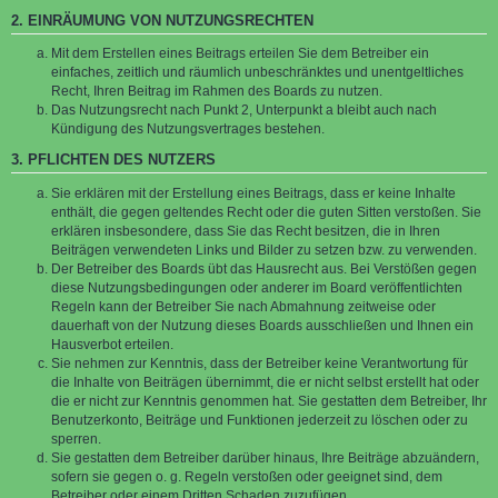
2. EINRÄUMUNG VON NUTZUNGSRECHTEN
Mit dem Erstellen eines Beitrags erteilen Sie dem Betreiber ein
einfaches, zeitlich und räumlich unbeschränktes und unentgeltliches
Recht, Ihren Beitrag im Rahmen des Boards zu nutzen.
Das Nutzungsrecht nach Punkt 2, Unterpunkt a bleibt auch nach
Kündigung des Nutzungsvertrages bestehen.
3. PFLICHTEN DES NUTZERS
Sie erklären mit der Erstellung eines Beitrags, dass er keine Inhalte
enthält, die gegen geltendes Recht oder die guten Sitten verstoßen. Sie
erklären insbesondere, dass Sie das Recht besitzen, die in Ihren
Beiträgen verwendeten Links und Bilder zu setzen bzw. zu verwenden.
Der Betreiber des Boards übt das Hausrecht aus. Bei Verstößen gegen
diese Nutzungsbedingungen oder anderer im Board veröffentlichten
Regeln kann der Betreiber Sie nach Abmahnung zeitweise oder
dauerhaft von der Nutzung dieses Boards ausschließen und Ihnen ein
Hausverbot erteilen.
Sie nehmen zur Kenntnis, dass der Betreiber keine Verantwortung für
die Inhalte von Beiträgen übernimmt, die er nicht selbst erstellt hat oder
die er nicht zur Kenntnis genommen hat. Sie gestatten dem Betreiber, Ihr
Benutzerkonto, Beiträge und Funktionen jederzeit zu löschen oder zu
sperren.
Sie gestatten dem Betreiber darüber hinaus, Ihre Beiträge abzuändern,
sofern sie gegen o. g. Regeln verstoßen oder geeignet sind, dem
Betreiber oder einem Dritten Schaden zuzufügen.