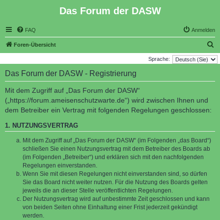
Das Forum der DASW
FAQ
Anmelden
S
Foren-Übersicht
u
Sprache:
c
Das Forum der DASW - Registrierung
h
Mit dem Zugriff auf „Das Forum der DASW“
e
(„https://forum.ameisenschutzwarte.de“) wird zwischen Ihnen und
dem Betreiber ein Vertrag mit folgenden Regelungen geschlossen:
1. NUTZUNGSVERTRAG
Mit dem Zugriff auf „Das Forum der DASW“ (im Folgenden „das Board“)
schließen Sie einen Nutzungsvertrag mit dem Betreiber des Boards ab
(im Folgenden „Betreiber“) und erklären sich mit den nachfolgenden
Regelungen einverstanden.
Wenn Sie mit diesen Regelungen nicht einverstanden sind, so dürfen
Sie das Board nicht weiter nutzen. Für die Nutzung des Boards gelten
jeweils die an dieser Stelle veröffentlichten Regelungen.
Der Nutzungsvertrag wird auf unbestimmte Zeit geschlossen und kann
von beiden Seiten ohne Einhaltung einer Frist jederzeit gekündigt
werden.