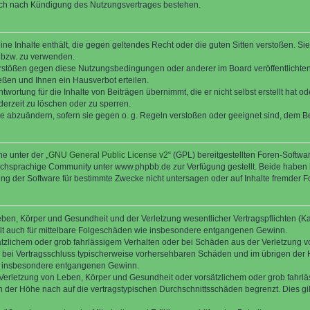
auch nach Kündigung des Nutzungsvertrages bestehen.
keine Inhalte enthält, die gegen geltendes Recht oder die guten Sitten verstoßen. Si
n bzw. zu verwenden.
erstößen gegen diese Nutzungsbedingungen oder anderer im Board veröffentlicht
ßen und Ihnen ein Hausverbot erteilen.
wortung für die Inhalte von Beiträgen übernimmt, die er nicht selbst erstellt hat 
derzeit zu löschen oder zu sperren.
äge abzuändern, sofern sie gegen o. g. Regeln verstoßen oder geeignet sind, dem 
e unter der „
GNU General Public License v2
“ (GPL) bereitgestellten Foren-Soft
chsprachige Community unter www.phpbb.de zur Verfügung gestellt. Beide haben ke
g der Software für bestimmte Zwecke nicht untersagen oder auf Inhalte fremder F
ben, Körper und Gesundheit und der Verletzung wesentlicher Vertragspflichten (Kard
gilt auch für mittelbare Folgeschäden wie insbesondere entgangenen Gewinn.
ätzlichem oder grob fahrlässigem Verhalten oder bei Schäden aus der Verletzung 
 die bei Vertragsschluss typischerweise vorhersehbaren Schäden und im übrigen de
wie insbesondere entgangenen Gewinn.
erletzung von Leben, Körper und Gesundheit oder vorsätzlichem oder grob fahrläs
der Höhe nach auf die vertragstypischen Durchschnittsschäden begrenzt. Dies gi