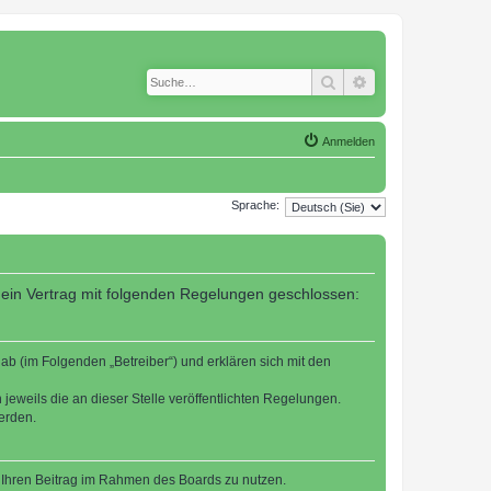
Suche
Erweiterte Suche
Anmelden
Sprache:
 ein Vertrag mit folgenden Regelungen geschlossen:
b (im Folgenden „Betreiber“) und erklären sich mit den
jeweils die an dieser Stelle veröffentlichten Regelungen.
erden.
t, Ihren Beitrag im Rahmen des Boards zu nutzen.