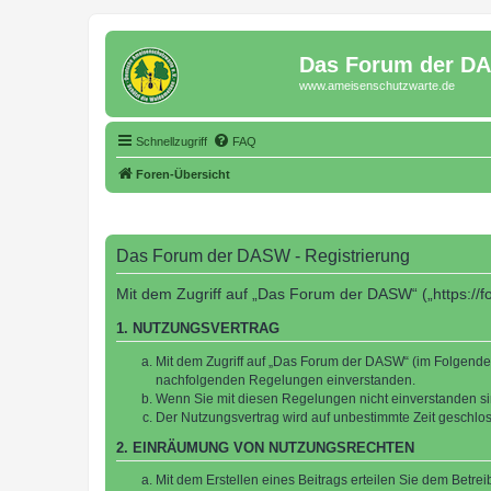
Das Forum der D
www.ameisenschutzwarte.de
Schnellzugriff
FAQ
Foren-Übersicht
Das Forum der DASW - Registrierung
Mit dem Zugriff auf „Das Forum der DASW“ („https://
1. NUTZUNGSVERTRAG
Mit dem Zugriff auf „Das Forum der DASW“ (im Folgenden
nachfolgenden Regelungen einverstanden.
Wenn Sie mit diesen Regelungen nicht einverstanden sind
Der Nutzungsvertrag wird auf unbestimmte Zeit geschlos
2. EINRÄUMUNG VON NUTZUNGSRECHTEN
Mit dem Erstellen eines Beitrags erteilen Sie dem Betre