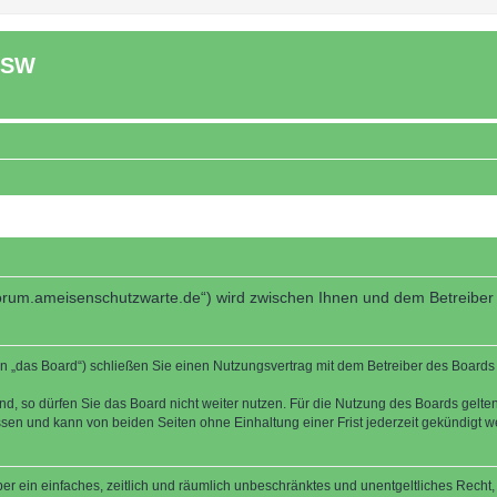
ASW
forum.ameisenschutzwarte.de“) wird zwischen Ihnen und dem Betreiber
 „das Board“) schließen Sie einen Nutzungsvertrag mit dem Betreiber des Boards a
, so dürfen Sie das Board nicht weiter nutzen. Für die Nutzung des Boards gelten 
sen und kann von beiden Seiten ohne Einhaltung einer Frist jederzeit gekündigt w
iber ein einfaches, zeitlich und räumlich unbeschränktes und unentgeltliches Rech