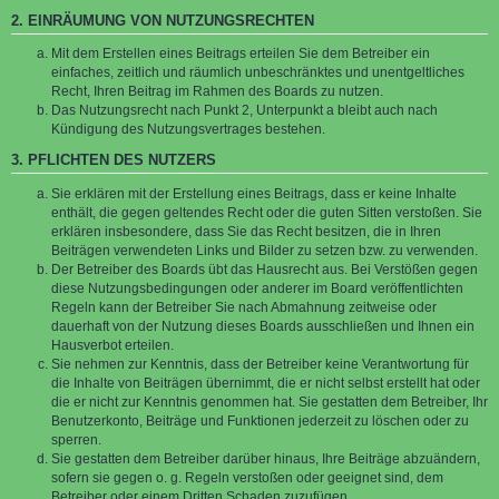
2. EINRÄUMUNG VON NUTZUNGSRECHTEN
Mit dem Erstellen eines Beitrags erteilen Sie dem Betreiber ein
einfaches, zeitlich und räumlich unbeschränktes und unentgeltliches
Recht, Ihren Beitrag im Rahmen des Boards zu nutzen.
Das Nutzungsrecht nach Punkt 2, Unterpunkt a bleibt auch nach
Kündigung des Nutzungsvertrages bestehen.
3. PFLICHTEN DES NUTZERS
Sie erklären mit der Erstellung eines Beitrags, dass er keine Inhalte
enthält, die gegen geltendes Recht oder die guten Sitten verstoßen. Sie
erklären insbesondere, dass Sie das Recht besitzen, die in Ihren
Beiträgen verwendeten Links und Bilder zu setzen bzw. zu verwenden.
Der Betreiber des Boards übt das Hausrecht aus. Bei Verstößen gegen
diese Nutzungsbedingungen oder anderer im Board veröffentlichten
Regeln kann der Betreiber Sie nach Abmahnung zeitweise oder
dauerhaft von der Nutzung dieses Boards ausschließen und Ihnen ein
Hausverbot erteilen.
Sie nehmen zur Kenntnis, dass der Betreiber keine Verantwortung für
die Inhalte von Beiträgen übernimmt, die er nicht selbst erstellt hat oder
die er nicht zur Kenntnis genommen hat. Sie gestatten dem Betreiber, Ihr
Benutzerkonto, Beiträge und Funktionen jederzeit zu löschen oder zu
sperren.
Sie gestatten dem Betreiber darüber hinaus, Ihre Beiträge abzuändern,
sofern sie gegen o. g. Regeln verstoßen oder geeignet sind, dem
Betreiber oder einem Dritten Schaden zuzufügen.