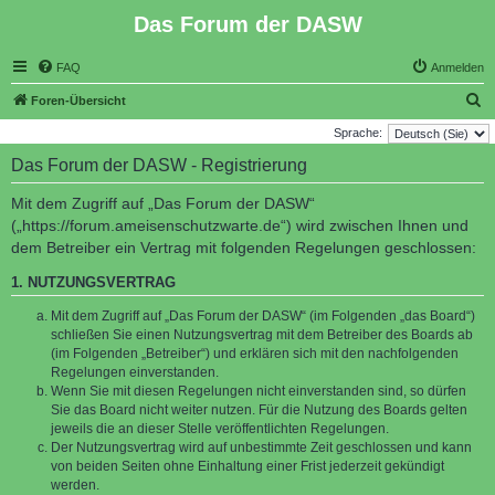
Das Forum der DASW
FAQ
Anmelden
S
Foren-Übersicht
u
Sprache:
c
Das Forum der DASW - Registrierung
h
Mit dem Zugriff auf „Das Forum der DASW“
e
(„https://forum.ameisenschutzwarte.de“) wird zwischen Ihnen und
dem Betreiber ein Vertrag mit folgenden Regelungen geschlossen:
1. NUTZUNGSVERTRAG
Mit dem Zugriff auf „Das Forum der DASW“ (im Folgenden „das Board“)
schließen Sie einen Nutzungsvertrag mit dem Betreiber des Boards ab
(im Folgenden „Betreiber“) und erklären sich mit den nachfolgenden
Regelungen einverstanden.
Wenn Sie mit diesen Regelungen nicht einverstanden sind, so dürfen
Sie das Board nicht weiter nutzen. Für die Nutzung des Boards gelten
jeweils die an dieser Stelle veröffentlichten Regelungen.
Der Nutzungsvertrag wird auf unbestimmte Zeit geschlossen und kann
von beiden Seiten ohne Einhaltung einer Frist jederzeit gekündigt
werden.