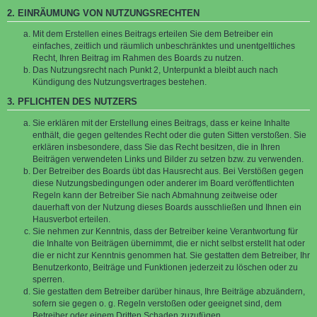
2. EINRÄUMUNG VON NUTZUNGSRECHTEN
Mit dem Erstellen eines Beitrags erteilen Sie dem Betreiber ein
einfaches, zeitlich und räumlich unbeschränktes und unentgeltliches
Recht, Ihren Beitrag im Rahmen des Boards zu nutzen.
Das Nutzungsrecht nach Punkt 2, Unterpunkt a bleibt auch nach
Kündigung des Nutzungsvertrages bestehen.
3. PFLICHTEN DES NUTZERS
Sie erklären mit der Erstellung eines Beitrags, dass er keine Inhalte
enthält, die gegen geltendes Recht oder die guten Sitten verstoßen. Sie
erklären insbesondere, dass Sie das Recht besitzen, die in Ihren
Beiträgen verwendeten Links und Bilder zu setzen bzw. zu verwenden.
Der Betreiber des Boards übt das Hausrecht aus. Bei Verstößen gegen
diese Nutzungsbedingungen oder anderer im Board veröffentlichten
Regeln kann der Betreiber Sie nach Abmahnung zeitweise oder
dauerhaft von der Nutzung dieses Boards ausschließen und Ihnen ein
Hausverbot erteilen.
Sie nehmen zur Kenntnis, dass der Betreiber keine Verantwortung für
die Inhalte von Beiträgen übernimmt, die er nicht selbst erstellt hat oder
die er nicht zur Kenntnis genommen hat. Sie gestatten dem Betreiber, Ihr
Benutzerkonto, Beiträge und Funktionen jederzeit zu löschen oder zu
sperren.
Sie gestatten dem Betreiber darüber hinaus, Ihre Beiträge abzuändern,
sofern sie gegen o. g. Regeln verstoßen oder geeignet sind, dem
Betreiber oder einem Dritten Schaden zuzufügen.