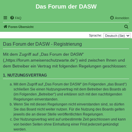
Das Forum der DASW
FAQ
Anmelden
S
Foren-Übersicht
u
Sprache:
c
Das Forum der DASW - Registrierung
h
Mit dem Zugriff auf „Das Forum der DASW“
e
(„https://forum.ameisenschutzwarte.de“) wird zwischen Ihnen und
dem Betreiber ein Vertrag mit folgenden Regelungen geschlossen:
1. NUTZUNGSVERTRAG
Mit dem Zugriff auf „Das Forum der DASW“ (im Folgenden „das Board“)
schließen Sie einen Nutzungsvertrag mit dem Betreiber des Boards ab
(im Folgenden „Betreiber“) und erklären sich mit den nachfolgenden
Regelungen einverstanden.
Wenn Sie mit diesen Regelungen nicht einverstanden sind, so dürfen
Sie das Board nicht weiter nutzen. Für die Nutzung des Boards gelten
jeweils die an dieser Stelle veröffentlichten Regelungen.
Der Nutzungsvertrag wird auf unbestimmte Zeit geschlossen und kann
von beiden Seiten ohne Einhaltung einer Frist jederzeit gekündigt
werden.