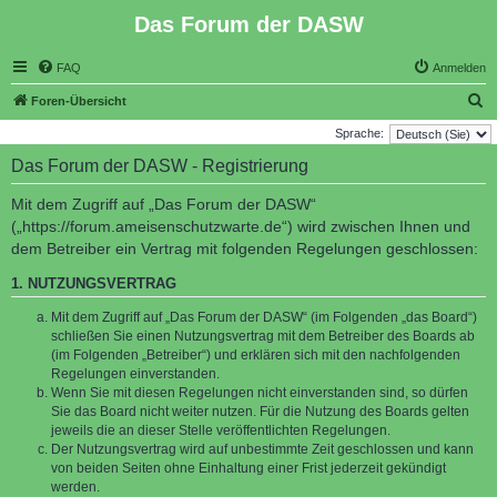
Das Forum der DASW
FAQ
Anmelden
S
Foren-Übersicht
u
Sprache:
c
Das Forum der DASW - Registrierung
h
Mit dem Zugriff auf „Das Forum der DASW“
e
(„https://forum.ameisenschutzwarte.de“) wird zwischen Ihnen und
dem Betreiber ein Vertrag mit folgenden Regelungen geschlossen:
1. NUTZUNGSVERTRAG
Mit dem Zugriff auf „Das Forum der DASW“ (im Folgenden „das Board“)
schließen Sie einen Nutzungsvertrag mit dem Betreiber des Boards ab
(im Folgenden „Betreiber“) und erklären sich mit den nachfolgenden
Regelungen einverstanden.
Wenn Sie mit diesen Regelungen nicht einverstanden sind, so dürfen
Sie das Board nicht weiter nutzen. Für die Nutzung des Boards gelten
jeweils die an dieser Stelle veröffentlichten Regelungen.
Der Nutzungsvertrag wird auf unbestimmte Zeit geschlossen und kann
von beiden Seiten ohne Einhaltung einer Frist jederzeit gekündigt
werden.