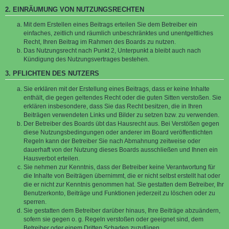
2. EINRÄUMUNG VON NUTZUNGSRECHTEN
Mit dem Erstellen eines Beitrags erteilen Sie dem Betreiber ein
einfaches, zeitlich und räumlich unbeschränktes und unentgeltliches
Recht, Ihren Beitrag im Rahmen des Boards zu nutzen.
Das Nutzungsrecht nach Punkt 2, Unterpunkt a bleibt auch nach
Kündigung des Nutzungsvertrages bestehen.
3. PFLICHTEN DES NUTZERS
Sie erklären mit der Erstellung eines Beitrags, dass er keine Inhalte
enthält, die gegen geltendes Recht oder die guten Sitten verstoßen. Sie
erklären insbesondere, dass Sie das Recht besitzen, die in Ihren
Beiträgen verwendeten Links und Bilder zu setzen bzw. zu verwenden.
Der Betreiber des Boards übt das Hausrecht aus. Bei Verstößen gegen
diese Nutzungsbedingungen oder anderer im Board veröffentlichten
Regeln kann der Betreiber Sie nach Abmahnung zeitweise oder
dauerhaft von der Nutzung dieses Boards ausschließen und Ihnen ein
Hausverbot erteilen.
Sie nehmen zur Kenntnis, dass der Betreiber keine Verantwortung für
die Inhalte von Beiträgen übernimmt, die er nicht selbst erstellt hat oder
die er nicht zur Kenntnis genommen hat. Sie gestatten dem Betreiber, Ihr
Benutzerkonto, Beiträge und Funktionen jederzeit zu löschen oder zu
sperren.
Sie gestatten dem Betreiber darüber hinaus, Ihre Beiträge abzuändern,
sofern sie gegen o. g. Regeln verstoßen oder geeignet sind, dem
Betreiber oder einem Dritten Schaden zuzufügen.