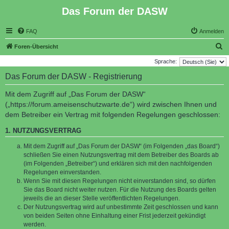
Das Forum der DASW
FAQ
Anmelden
S
Foren-Übersicht
u
Sprache:
c
Das Forum der DASW - Registrierung
h
Mit dem Zugriff auf „Das Forum der DASW“
e
(„https://forum.ameisenschutzwarte.de“) wird zwischen Ihnen und
dem Betreiber ein Vertrag mit folgenden Regelungen geschlossen:
1. NUTZUNGSVERTRAG
Mit dem Zugriff auf „Das Forum der DASW“ (im Folgenden „das Board“)
schließen Sie einen Nutzungsvertrag mit dem Betreiber des Boards ab
(im Folgenden „Betreiber“) und erklären sich mit den nachfolgenden
Regelungen einverstanden.
Wenn Sie mit diesen Regelungen nicht einverstanden sind, so dürfen
Sie das Board nicht weiter nutzen. Für die Nutzung des Boards gelten
jeweils die an dieser Stelle veröffentlichten Regelungen.
Der Nutzungsvertrag wird auf unbestimmte Zeit geschlossen und kann
von beiden Seiten ohne Einhaltung einer Frist jederzeit gekündigt
werden.