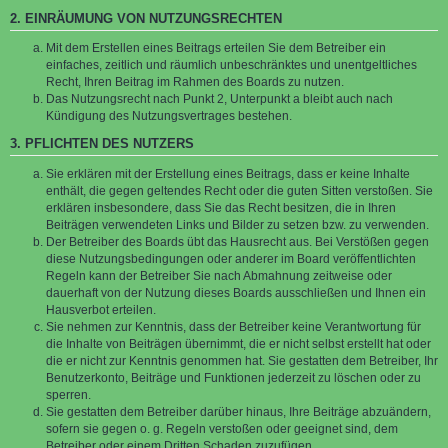
2. EINRÄUMUNG VON NUTZUNGSRECHTEN
Mit dem Erstellen eines Beitrags erteilen Sie dem Betreiber ein
einfaches, zeitlich und räumlich unbeschränktes und unentgeltliches
Recht, Ihren Beitrag im Rahmen des Boards zu nutzen.
Das Nutzungsrecht nach Punkt 2, Unterpunkt a bleibt auch nach
Kündigung des Nutzungsvertrages bestehen.
3. PFLICHTEN DES NUTZERS
Sie erklären mit der Erstellung eines Beitrags, dass er keine Inhalte
enthält, die gegen geltendes Recht oder die guten Sitten verstoßen. Sie
erklären insbesondere, dass Sie das Recht besitzen, die in Ihren
Beiträgen verwendeten Links und Bilder zu setzen bzw. zu verwenden.
Der Betreiber des Boards übt das Hausrecht aus. Bei Verstößen gegen
diese Nutzungsbedingungen oder anderer im Board veröffentlichten
Regeln kann der Betreiber Sie nach Abmahnung zeitweise oder
dauerhaft von der Nutzung dieses Boards ausschließen und Ihnen ein
Hausverbot erteilen.
Sie nehmen zur Kenntnis, dass der Betreiber keine Verantwortung für
die Inhalte von Beiträgen übernimmt, die er nicht selbst erstellt hat oder
die er nicht zur Kenntnis genommen hat. Sie gestatten dem Betreiber, Ihr
Benutzerkonto, Beiträge und Funktionen jederzeit zu löschen oder zu
sperren.
Sie gestatten dem Betreiber darüber hinaus, Ihre Beiträge abzuändern,
sofern sie gegen o. g. Regeln verstoßen oder geeignet sind, dem
Betreiber oder einem Dritten Schaden zuzufügen.