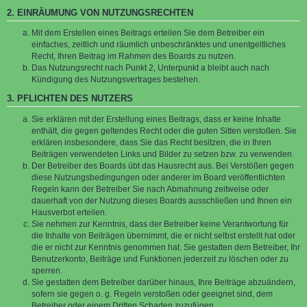
2. EINRÄUMUNG VON NUTZUNGSRECHTEN
Mit dem Erstellen eines Beitrags erteilen Sie dem Betreiber ein
einfaches, zeitlich und räumlich unbeschränktes und unentgeltliches
Recht, Ihren Beitrag im Rahmen des Boards zu nutzen.
Das Nutzungsrecht nach Punkt 2, Unterpunkt a bleibt auch nach
Kündigung des Nutzungsvertrages bestehen.
3. PFLICHTEN DES NUTZERS
Sie erklären mit der Erstellung eines Beitrags, dass er keine Inhalte
enthält, die gegen geltendes Recht oder die guten Sitten verstoßen. Sie
erklären insbesondere, dass Sie das Recht besitzen, die in Ihren
Beiträgen verwendeten Links und Bilder zu setzen bzw. zu verwenden.
Der Betreiber des Boards übt das Hausrecht aus. Bei Verstößen gegen
diese Nutzungsbedingungen oder anderer im Board veröffentlichten
Regeln kann der Betreiber Sie nach Abmahnung zeitweise oder
dauerhaft von der Nutzung dieses Boards ausschließen und Ihnen ein
Hausverbot erteilen.
Sie nehmen zur Kenntnis, dass der Betreiber keine Verantwortung für
die Inhalte von Beiträgen übernimmt, die er nicht selbst erstellt hat oder
die er nicht zur Kenntnis genommen hat. Sie gestatten dem Betreiber, Ihr
Benutzerkonto, Beiträge und Funktionen jederzeit zu löschen oder zu
sperren.
Sie gestatten dem Betreiber darüber hinaus, Ihre Beiträge abzuändern,
sofern sie gegen o. g. Regeln verstoßen oder geeignet sind, dem
Betreiber oder einem Dritten Schaden zuzufügen.