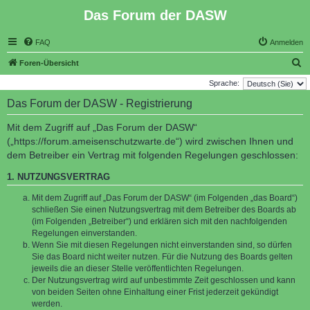
Das Forum der DASW
FAQ
Anmelden
S
Foren-Übersicht
u
Sprache:
c
Das Forum der DASW - Registrierung
h
Mit dem Zugriff auf „Das Forum der DASW“
e
(„https://forum.ameisenschutzwarte.de“) wird zwischen Ihnen und
dem Betreiber ein Vertrag mit folgenden Regelungen geschlossen:
1. NUTZUNGSVERTRAG
Mit dem Zugriff auf „Das Forum der DASW“ (im Folgenden „das Board“)
schließen Sie einen Nutzungsvertrag mit dem Betreiber des Boards ab
(im Folgenden „Betreiber“) und erklären sich mit den nachfolgenden
Regelungen einverstanden.
Wenn Sie mit diesen Regelungen nicht einverstanden sind, so dürfen
Sie das Board nicht weiter nutzen. Für die Nutzung des Boards gelten
jeweils die an dieser Stelle veröffentlichten Regelungen.
Der Nutzungsvertrag wird auf unbestimmte Zeit geschlossen und kann
von beiden Seiten ohne Einhaltung einer Frist jederzeit gekündigt
werden.