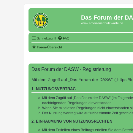
Das Forum der D
www.ameisenschutzwarte.de
Schnellzugriff
FAQ
Foren-Übersicht
Das Forum der DASW - Registrierung
Mit dem Zugriff auf „Das Forum der DASW“ („https://
1. NUTZUNGSVERTRAG
Mit dem Zugriff auf „Das Forum der DASW“ (im Folgenden
nachfolgenden Regelungen einverstanden.
Wenn Sie mit diesen Regelungen nicht einverstanden sind
Der Nutzungsvertrag wird auf unbestimmte Zeit geschlos
2. EINRÄUMUNG VON NUTZUNGSRECHTEN
Mit dem Erstellen eines Beitrags erteilen Sie dem Betre