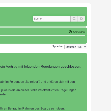
Suche
Erweiterte Suche
Anmelden
Sprache:
 ein Vertrag mit folgenden Regelungen geschlossen:
b (im Folgenden „Betreiber“) und erklären sich mit den
jeweils die an dieser Stelle veröffentlichten Regelungen.
erden.
t, Ihren Beitrag im Rahmen des Boards zu nutzen.