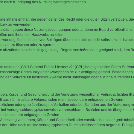
auch nach Kündigung des Nutzungsvertrages bestehen.
keine Inhalte enthält, die gegen geltendes Recht oder die guten Sitten verstoßen. Si
n bzw. zu verwenden.
erstößen gegen diese Nutzungsbedingungen oder anderer im Board veröffentlicht
ßen und Ihnen ein Hausverbot erteilen.
wortung für die Inhalte von Beiträgen übernimmt, die er nicht selbst erstellt hat 
derzeit zu löschen oder zu sperren.
äge abzuändern, sofern sie gegen o. g. Regeln verstoßen oder geeignet sind, dem 
e unter der „
GNU General Public License v2
“ (GPL) bereitgestellten Foren-Soft
chsprachige Community unter www.phpbb.de zur Verfügung gestellt. Beide haben ke
g der Software für bestimmte Zwecke nicht untersagen oder auf Inhalte fremder F
ben, Körper und Gesundheit und der Verletzung wesentlicher Vertragspflichten (Kard
gilt auch für mittelbare Folgeschäden wie insbesondere entgangenen Gewinn.
ätzlichem oder grob fahrlässigem Verhalten oder bei Schäden aus der Verletzung 
 die bei Vertragsschluss typischerweise vorhersehbaren Schäden und im übrigen de
wie insbesondere entgangenen Gewinn.
erletzung von Leben, Körper und Gesundheit oder vorsätzlichem oder grob fahrläs
der Höhe nach auf die vertragstypischen Durchschnittsschäden begrenzt. Dies gi