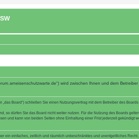
ASW
forum.ameisenschutzwarte.de“) wird zwischen Ihnen und dem Betreiber
 „das Board“) schließen Sie einen Nutzungsvertrag mit dem Betreiber des Boards a
, so dürfen Sie das Board nicht weiter nutzen. Für die Nutzung des Boards gelten 
sen und kann von beiden Seiten ohne Einhaltung einer Frist jederzeit gekündigt w
iber ein einfaches, zeitlich und räumlich unbeschränktes und unentgeltliches Rech