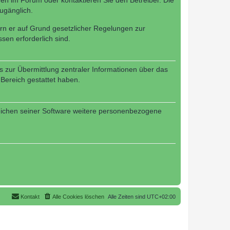
en im Forum oder kontaktieren Sie den Betreiber. Die
ugänglich.
fern er auf Grund gesetzlicher Regelungen zur
sen erforderlich sind.
s zur Übermittlung zentraler Informationen über das
 Bereich gestattet haben.
reichen seiner Software weitere personenbezogene
Kontakt
Alle Cookies löschen
Alle Zeiten sind
UTC+02:00