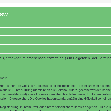
ASW
“ („https://forum.ameisenschutzwarte.de“) (im Folgenden „der Betreib
melt:
Boards mehrere Cookies. Cookies sind kleine Textdateien, die Ihr Browser als tem
 aktuelle ID Ihrer Sitzung (damit Ihnen alle Seitenaufrufe zugeordnet werden könne
cht angemeldet sind) sowie Informationen über Ihre Teilnahme an Umfragen (sofern
ession-ID gespeichert. Die Cookies haben standardmäßig eine Gültigkeit von einem 
 Registrierung, in Ihrem Profil oder Ihrem persönlichem Bereich angeben. Für die