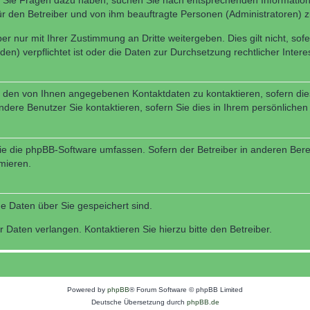
nn Sie Fragen dazu haben, suchen Sie nach entsprechenden Information
für den Betreiber und von ihm beauftragte Personen (Administratoren) z
r nur mit Ihrer Zustimmung an Dritte weitergeben. Dies gilt nicht, so
n) verpflichtet ist oder die Daten zur Durchsetzung rechtlicher Interes
r den von Ihnen angegebenen Kontaktdaten zu kontaktieren, sofern die
andere Benutzer Sie kontaktieren, sofern Sie dies in Ihrem persönlichen
, die die phpBB-Software umfassen. Sofern der Betreiber in anderen Be
rmieren.
he Daten über Sie gespeichert sind.
 Daten verlangen. Kontaktieren Sie hierzu bitte den Betreiber.
Powered by
phpBB
® Forum Software © phpBB Limited
Deutsche Übersetzung durch
phpBB.de