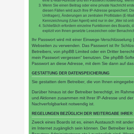
eine E-Mail-Adresse und ein Passwort notwendig. Wenn du
Wenn Sie einen Beitrag oder eine private Nachricht erst
diesen Fällen wird auch Ihre IP-Adresse gespeichert. D
Umfragen), Änderungen an zentralen Profildaten (E-Mai
Kennzeichnung (User Agent) wird nur in der „Wer ist onl
Schließlich erfordern einzelne Funktionen des Boards,
explizit von Ihnen gesetzte Lesezeichen oder Benachric
Ihr Passwort wird mit einer Einwege-Verschlüsselung (
Webseiten zu verwenden. Das Passwort ist Ihr Schlüss
Betreibers, von phpBB Limited oder ein Dritter berec
mein Passwort vergessen“ benutzen. Die phpBB-Softw
Passwort an diese Adresse, mit dem Sie dann auf das
GESTATTUNG DER DATENSPEICHERUNG
Sie gestatten dem Betreiber, die von Ihnen eingegeb
Darüber hinaus ist der Betreiber berechtigt, im Rahm
und Aktionen zusammen mit Ihrer IP-Adresse und der 
Nachverfolgbarkeit notwendig ist.
REGELUNGEN BEZÜGLICH DER WEITERGABE IHRER
Zweck eines Boards ist es, einen Austausch mit andere
im Internet zugänglich sein können. Der Betreiber kan