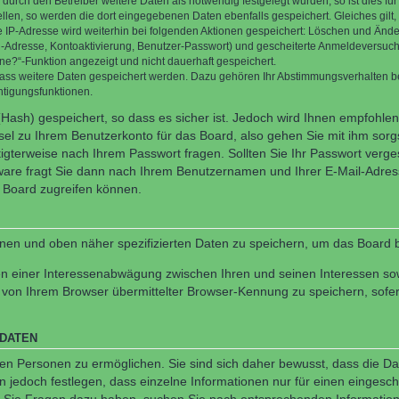
rch den Betreiber weitere Daten als notwendig festgelegt wurden, so ist dies für 
ellen, so werden die dort eingegebenen Daten ebenfalls gespeichert. Gleiches gilt
ie IP-Adresse wird weiterhin bei folgenden Aktionen gespeichert: Löschen und Änd
l-Adresse, Kontoaktivierung, Benutzer-Passwort) und gescheiterte Anmeldeversuch
ine?“-Funktion angezeigt und nicht dauerhaft gespeichert.
 dass weitere Daten gespeichert werden. Dazu gehören Ihr Abstimmungsverhalten b
htigungsfunktionen.
Hash) gespeichert, so dass es sicher ist. Jedoch wird Ihnen empfohlen,
el zu Ihrem Benutzerkonto für das Board, also gehen Sie mit ihm sorg
htigterweise nach Ihrem Passwort fragen. Sollten Sie Ihr Passwort verg
are fragt Sie dann nach Ihrem Benutzernamen und Ihrer E-Mail-Adres
 Board zugreifen können.
enen und oben näher spezifizierten Daten zu speichern, um das Board 
en einer Interessenabwägung zwischen Ihren und seinen Interessen sowi
von Ihrem Browser übermittelter Browser-Kennung zu speichern, sofer
 DATEN
n Personen zu ermöglichen. Sie sind sich daher bewusst, dass die Date
n jedoch festlegen, dass einzelne Informationen nur für einen eingeschr