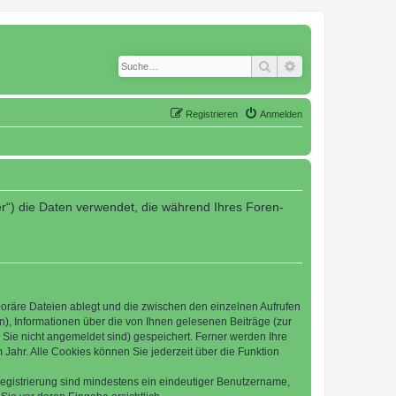
Suche
Erweiterte Suche
Registrieren
Anmelden
er“) die Daten verwendet, die während Ihres Foren-
poräre Dateien ablegt und die zwischen den einzelnen Aufrufen
n), Informationen über die von Ihnen gelesenen Beiträge (zur
 Sie nicht angemeldet sind) gespeichert. Ferner werden Ihre
Jahr. Alle Cookies können Sie jederzeit über die Funktion
 Registrierung sind mindestens ein eindeutiger Benutzername,