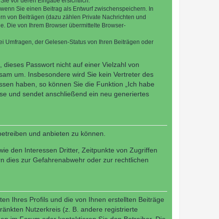
Sie vor deren Eingabe ersichtlich.
, wenn Sie einen Beitrag als Entwurf zwischenspeichern. In
ern von Beiträgen (dazu zählen Private Nachrichten und
e. Die von Ihrem Browser übermittelte Browser-
ei Umfragen, der Gelesen-Status von Ihren Beiträgen oder
 dieses Passwort nicht auf einer Vielzahl von
sam um. Insbesondere wird Sie kein Vertreter des
essen haben, so können Sie die Funktion „Ich habe
se und sendet anschließend ein neu generiertes
betreiben und anbieten zu können.
e den Interessen Dritter, Zeitpunkte von Zugriffen
n dies zur Gefahrenabwehr oder zur rechtlichen
n Ihres Profils und die von Ihnen erstellten Beiträge
änkten Nutzerkreis (z. B. andere registrierte