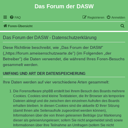
Das Forum der DASW
FAQ
Registrieren
Anmelden
S
Foren-Übersicht
u
Das Forum der DASW - Datenschutzerklärung
c
h
Diese Richtlinie beschreibt, wie „Das Forum der DASW“
(„https://forum.ameisenschutzwarte.de“) (im Folgenden „der
e
Betreiber“) die Daten verwendet, die während Ihres Foren-Besuchs
gesammelt werden.
UMFANG UND ART DER DATENSPEICHERUNG
Ihre Daten werden auf vier verschiedene Arten gesammelt:
Die Forensoftware phpBB erstellt bei Ihrem Besuch des Boards mehrere
Cookies. Cookies sind kleine Textdateien, die Ihr Browser als temporäre
Dateien ablegt und die zwischen den einzelnen Aufrufen des Boards
erhalten bleiben. In diesen Cookies sind die aktuelle ID Ihrer Sitzung
(damit Ihnen alle Seitenaufrufe zugeordnet werden können),
Informationen über die von Ihnen gelesenen Beiträge (zur Markierung
dieser als gelesen/ungelesen; sofern Sie nicht angemeldet sind) sowie
Informationen über Ihre Teilnahme an Umfragen (sofern Sie nicht