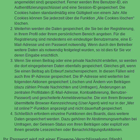
angemeldet sind) gespeichert. Ferner werden Ihre Benutzer-ID, ein
Authentifizierungsschlüssel und eine Session-ID gespeichert. Die
Cookies haben standardmäßig eine Gültigkeit von einem Jahr. Alle
Cookies können Sie jederzeit über die Funktion „Alle Cookies löschen“
löschen.
Weiterhin werden die Daten gespeichert, die Sie bei der Registrierung,
in Ihrem Profil oder Ihrem persönlichem Bereich angeben. Für die
Registrierung sind mindestens ein eindeutiger Benutzername, eine E-
Mail-Adresse und ein Passwort notwendig. Wenn durch den Betreiber
weitere Daten als notwendig festgelegt wurden, so ist dies für Sie vor
deren Eingabe ersichtlich.
Wenn Sie einen Beitrag oder eine private Nachricht erstellen, so werden
die dort eingegebenen Daten ebenfalls gespeichert. Gleiches gilt, wenn
Sie einen Beitrag als Entwurf zwischenspeichern. In diesen Fällen wird
auch Ihre IP-Adresse gespeichert. Die IP-Adresse wird weiterhin bei
folgenden Aktionen gespeichert: Löschen und Ändern von Beiträgen
(dazu zählen Private Nachrichten und Umfragen), Änderungen an
zentralen Profildaten (E-Mail-Adresse, Kontoaktivierung, Benutzer-
Passwort) und gescheiterte Anmeldeversuche. Die von Ihrem Browser
übermittelte Browser-Kennzeichnung (User Agent) wird nur in der „Wer
ist online?“-Funktion angezeigt und nicht dauerhaft gespeichert.
Schließlich erfordern einzelne Funktionen des Boards, dass weitere
Daten gespeichert werden. Dazu gehören Ihr Abstimmungsverhalten bei
Umfragen, der Gelesen-Status von Ihren Beiträgen oder explizit von
Ihnen gesetzte Lesezeichen oder Benachrichtigungsfunktionen.
Ihr Passwort wird mit einer Einwege-Verschlüsselung (Hash)