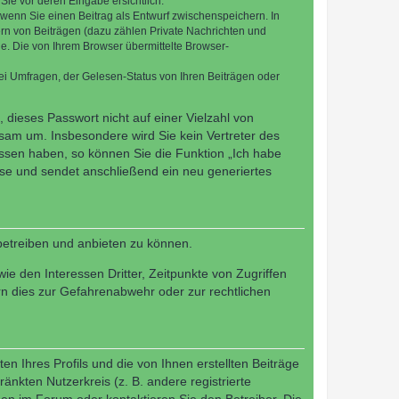
Sie vor deren Eingabe ersichtlich.
, wenn Sie einen Beitrag als Entwurf zwischenspeichern. In
ern von Beiträgen (dazu zählen Private Nachrichten und
e. Die von Ihrem Browser übermittelte Browser-
ei Umfragen, der Gelesen-Status von Ihren Beiträgen oder
 dieses Passwort nicht auf einer Vielzahl von
sam um. Insbesondere wird Sie kein Vertreter des
essen haben, so können Sie die Funktion „Ich habe
se und sendet anschließend ein neu generiertes
betreiben und anbieten zu können.
e den Interessen Dritter, Zeitpunkte von Zugriffen
n dies zur Gefahrenabwehr oder zur rechtlichen
n Ihres Profils und die von Ihnen erstellten Beiträge
änkten Nutzerkreis (z. B. andere registrierte