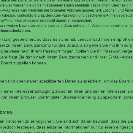
rch den Betreiber weitere Daten als notwendig festgelegt wurden, so ist dies für 
ellen, so werden die dort eingegebenen Daten ebenfalls gespeichert. Gleiches gilt
ie IP-Adresse wird weiterhin bei folgenden Aktionen gespeichert: Löschen und Änd
l-Adresse, Kontoaktivierung, Benutzer-Passwort) und gescheiterte Anmeldeversuch
ine?“-Funktion angezeigt und nicht dauerhaft gespeichert.
 dass weitere Daten gespeichert werden. Dazu gehören Ihr Abstimmungsverhalten b
htigungsfunktionen.
Hash) gespeichert, so dass es sicher ist. Jedoch wird Ihnen empfohlen,
el zu Ihrem Benutzerkonto für das Board, also gehen Sie mit ihm sorg
htigterweise nach Ihrem Passwort fragen. Sollten Sie Ihr Passwort verg
are fragt Sie dann nach Ihrem Benutzernamen und Ihrer E-Mail-Adres
 Board zugreifen können.
enen und oben näher spezifizierten Daten zu speichern, um das Board 
en einer Interessenabwägung zwischen Ihren und seinen Interessen sowi
von Ihrem Browser übermittelter Browser-Kennung zu speichern, sofer
 DATEN
n Personen zu ermöglichen. Sie sind sich daher bewusst, dass die Date
n jedoch festlegen, dass einzelne Informationen nur für einen eingeschr