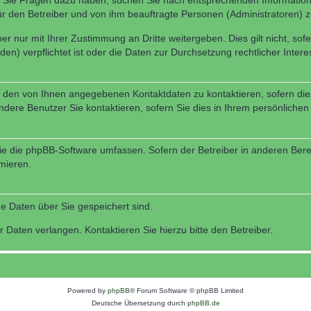
nn Sie Fragen dazu haben, suchen Sie nach entsprechenden Information
für den Betreiber und von ihm beauftragte Personen (Administratoren) z
r nur mit Ihrer Zustimmung an Dritte weitergeben. Dies gilt nicht, so
n) verpflichtet ist oder die Daten zur Durchsetzung rechtlicher Interes
r den von Ihnen angegebenen Kontaktdaten zu kontaktieren, sofern die
andere Benutzer Sie kontaktieren, sofern Sie dies in Ihrem persönlichen
, die die phpBB-Software umfassen. Sofern der Betreiber in anderen Be
rmieren.
he Daten über Sie gespeichert sind.
 Daten verlangen. Kontaktieren Sie hierzu bitte den Betreiber.
Powered by
phpBB
® Forum Software © phpBB Limited
Deutsche Übersetzung durch
phpBB.de