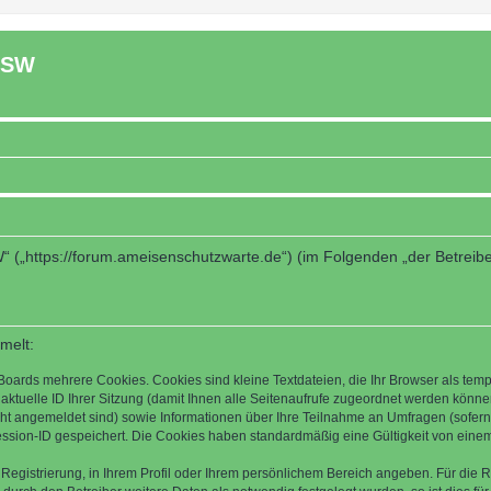
ASW
“ („https://forum.ameisenschutzwarte.de“) (im Folgenden „der Betreib
melt:
Boards mehrere Cookies. Cookies sind kleine Textdateien, die Ihr Browser als tem
 aktuelle ID Ihrer Sitzung (damit Ihnen alle Seitenaufrufe zugeordnet werden könne
cht angemeldet sind) sowie Informationen über Ihre Teilnahme an Umfragen (sofern
ession-ID gespeichert. Die Cookies haben standardmäßig eine Gültigkeit von einem 
 Registrierung, in Ihrem Profil oder Ihrem persönlichem Bereich angeben. Für die