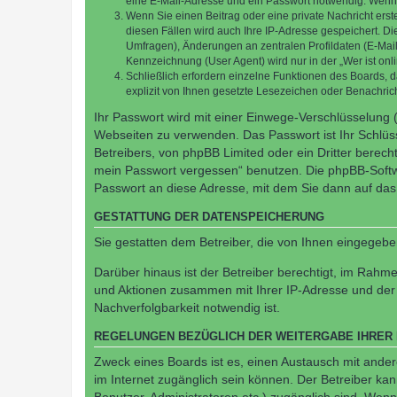
eine E-Mail-Adresse und ein Passwort notwendig. Wenn du
Wenn Sie einen Beitrag oder eine private Nachricht erst
diesen Fällen wird auch Ihre IP-Adresse gespeichert. D
Umfragen), Änderungen an zentralen Profildaten (E-Mai
Kennzeichnung (User Agent) wird nur in der „Wer ist onl
Schließlich erfordern einzelne Funktionen des Boards,
explizit von Ihnen gesetzte Lesezeichen oder Benachric
Ihr Passwort wird mit einer Einwege-Verschlüsselung (
Webseiten zu verwenden. Das Passwort ist Ihr Schlüss
Betreibers, von phpBB Limited oder ein Dritter berec
mein Passwort vergessen“ benutzen. Die phpBB-Softw
Passwort an diese Adresse, mit dem Sie dann auf das
GESTATTUNG DER DATENSPEICHERUNG
Sie gestatten dem Betreiber, die von Ihnen eingegeb
Darüber hinaus ist der Betreiber berechtigt, im Rahm
und Aktionen zusammen mit Ihrer IP-Adresse und der 
Nachverfolgbarkeit notwendig ist.
REGELUNGEN BEZÜGLICH DER WEITERGABE IHRER
Zweck eines Boards ist es, einen Austausch mit andere
im Internet zugänglich sein können. Der Betreiber kan