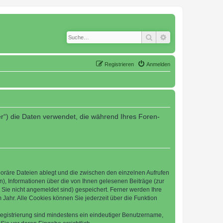
Suche
Erweiterte Suche
Registrieren
Anmelden
er“) die Daten verwendet, die während Ihres Foren-
poräre Dateien ablegt und die zwischen den einzelnen Aufrufen
n), Informationen über die von Ihnen gelesenen Beiträge (zur
 Sie nicht angemeldet sind) gespeichert. Ferner werden Ihre
Jahr. Alle Cookies können Sie jederzeit über die Funktion
 Registrierung sind mindestens ein eindeutiger Benutzername,