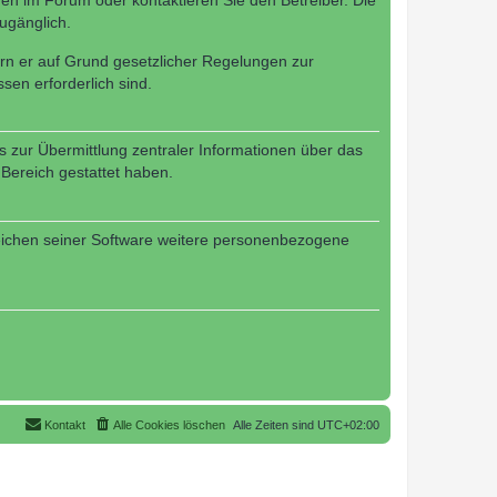
en im Forum oder kontaktieren Sie den Betreiber. Die
ugänglich.
fern er auf Grund gesetzlicher Regelungen zur
sen erforderlich sind.
s zur Übermittlung zentraler Informationen über das
 Bereich gestattet haben.
reichen seiner Software weitere personenbezogene
Kontakt
Alle Cookies löschen
Alle Zeiten sind
UTC+02:00