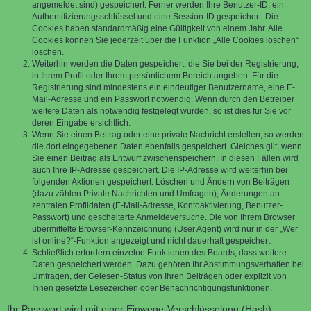
angemeldet sind) gespeichert. Ferner werden Ihre Benutzer-ID, ein
Authentifizierungsschlüssel und eine Session-ID gespeichert. Die
Cookies haben standardmäßig eine Gültigkeit von einem Jahr. Alle
Cookies können Sie jederzeit über die Funktion „Alle Cookies löschen“
löschen.
Weiterhin werden die Daten gespeichert, die Sie bei der Registrierung,
in Ihrem Profil oder Ihrem persönlichem Bereich angeben. Für die
Registrierung sind mindestens ein eindeutiger Benutzername, eine E-
Mail-Adresse und ein Passwort notwendig. Wenn durch den Betreiber
weitere Daten als notwendig festgelegt wurden, so ist dies für Sie vor
deren Eingabe ersichtlich.
Wenn Sie einen Beitrag oder eine private Nachricht erstellen, so werden
die dort eingegebenen Daten ebenfalls gespeichert. Gleiches gilt, wenn
Sie einen Beitrag als Entwurf zwischenspeichern. In diesen Fällen wird
auch Ihre IP-Adresse gespeichert. Die IP-Adresse wird weiterhin bei
folgenden Aktionen gespeichert: Löschen und Ändern von Beiträgen
(dazu zählen Private Nachrichten und Umfragen), Änderungen an
zentralen Profildaten (E-Mail-Adresse, Kontoaktivierung, Benutzer-
Passwort) und gescheiterte Anmeldeversuche. Die von Ihrem Browser
übermittelte Browser-Kennzeichnung (User Agent) wird nur in der „Wer
ist online?“-Funktion angezeigt und nicht dauerhaft gespeichert.
Schließlich erfordern einzelne Funktionen des Boards, dass weitere
Daten gespeichert werden. Dazu gehören Ihr Abstimmungsverhalten bei
Umfragen, der Gelesen-Status von Ihren Beiträgen oder explizit von
Ihnen gesetzte Lesezeichen oder Benachrichtigungsfunktionen.
Ihr Passwort wird mit einer Einwege-Verschlüsselung (Hash)