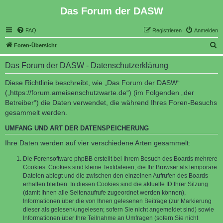
Das Forum der DASW
FAQ
Registrieren
Anmelden
S
Foren-Übersicht
u
Das Forum der DASW - Datenschutzerklärung
c
h
Diese Richtlinie beschreibt, wie „Das Forum der DASW“
(„https://forum.ameisenschutzwarte.de“) (im Folgenden „der
e
Betreiber“) die Daten verwendet, die während Ihres Foren-Besuchs
gesammelt werden.
UMFANG UND ART DER DATENSPEICHERUNG
Ihre Daten werden auf vier verschiedene Arten gesammelt:
Die Forensoftware phpBB erstellt bei Ihrem Besuch des Boards mehrere
Cookies. Cookies sind kleine Textdateien, die Ihr Browser als temporäre
Dateien ablegt und die zwischen den einzelnen Aufrufen des Boards
erhalten bleiben. In diesen Cookies sind die aktuelle ID Ihrer Sitzung
(damit Ihnen alle Seitenaufrufe zugeordnet werden können),
Informationen über die von Ihnen gelesenen Beiträge (zur Markierung
dieser als gelesen/ungelesen; sofern Sie nicht angemeldet sind) sowie
Informationen über Ihre Teilnahme an Umfragen (sofern Sie nicht