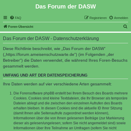
Das Forum der DASW
FAQ
Registrieren
Anmelden
S
Foren-Übersicht
u
Das Forum der DASW - Datenschutzerklärung
c
h
Diese Richtlinie beschreibt, wie „Das Forum der DASW“
(„https://forum.ameisenschutzwarte.de“) (im Folgenden „der
e
Betreiber“) die Daten verwendet, die während Ihres Foren-Besuchs
gesammelt werden.
UMFANG UND ART DER DATENSPEICHERUNG
Ihre Daten werden auf vier verschiedene Arten gesammelt:
Die Forensoftware phpBB erstellt bei Ihrem Besuch des Boards mehrere
Cookies. Cookies sind kleine Textdateien, die Ihr Browser als temporäre
Dateien ablegt und die zwischen den einzelnen Aufrufen des Boards
erhalten bleiben. In diesen Cookies sind die aktuelle ID Ihrer Sitzung
(damit Ihnen alle Seitenaufrufe zugeordnet werden können),
Informationen über die von Ihnen gelesenen Beiträge (zur Markierung
dieser als gelesen/ungelesen; sofern Sie nicht angemeldet sind) sowie
Informationen über Ihre Teilnahme an Umfragen (sofern Sie nicht