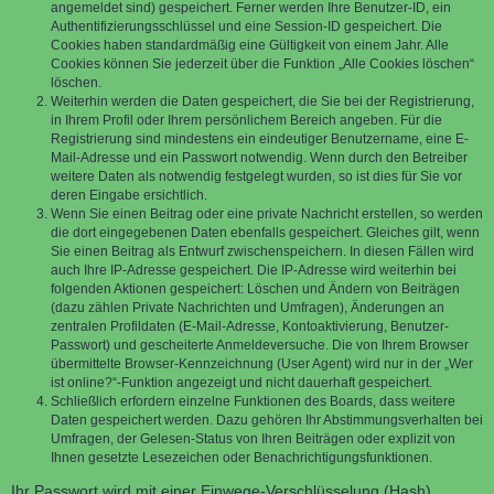
angemeldet sind) gespeichert. Ferner werden Ihre Benutzer-ID, ein
Authentifizierungsschlüssel und eine Session-ID gespeichert. Die
Cookies haben standardmäßig eine Gültigkeit von einem Jahr. Alle
Cookies können Sie jederzeit über die Funktion „Alle Cookies löschen“
löschen.
Weiterhin werden die Daten gespeichert, die Sie bei der Registrierung,
in Ihrem Profil oder Ihrem persönlichem Bereich angeben. Für die
Registrierung sind mindestens ein eindeutiger Benutzername, eine E-
Mail-Adresse und ein Passwort notwendig. Wenn durch den Betreiber
weitere Daten als notwendig festgelegt wurden, so ist dies für Sie vor
deren Eingabe ersichtlich.
Wenn Sie einen Beitrag oder eine private Nachricht erstellen, so werden
die dort eingegebenen Daten ebenfalls gespeichert. Gleiches gilt, wenn
Sie einen Beitrag als Entwurf zwischenspeichern. In diesen Fällen wird
auch Ihre IP-Adresse gespeichert. Die IP-Adresse wird weiterhin bei
folgenden Aktionen gespeichert: Löschen und Ändern von Beiträgen
(dazu zählen Private Nachrichten und Umfragen), Änderungen an
zentralen Profildaten (E-Mail-Adresse, Kontoaktivierung, Benutzer-
Passwort) und gescheiterte Anmeldeversuche. Die von Ihrem Browser
übermittelte Browser-Kennzeichnung (User Agent) wird nur in der „Wer
ist online?“-Funktion angezeigt und nicht dauerhaft gespeichert.
Schließlich erfordern einzelne Funktionen des Boards, dass weitere
Daten gespeichert werden. Dazu gehören Ihr Abstimmungsverhalten bei
Umfragen, der Gelesen-Status von Ihren Beiträgen oder explizit von
Ihnen gesetzte Lesezeichen oder Benachrichtigungsfunktionen.
Ihr Passwort wird mit einer Einwege-Verschlüsselung (Hash)