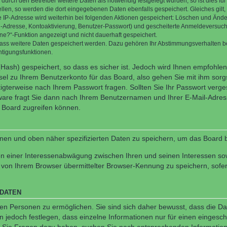
rch den Betreiber weitere Daten als notwendig festgelegt wurden, so ist dies für 
ellen, so werden die dort eingegebenen Daten ebenfalls gespeichert. Gleiches gilt
ie IP-Adresse wird weiterhin bei folgenden Aktionen gespeichert: Löschen und Änd
l-Adresse, Kontoaktivierung, Benutzer-Passwort) und gescheiterte Anmeldeversuch
ine?“-Funktion angezeigt und nicht dauerhaft gespeichert.
 dass weitere Daten gespeichert werden. Dazu gehören Ihr Abstimmungsverhalten b
htigungsfunktionen.
Hash) gespeichert, so dass es sicher ist. Jedoch wird Ihnen empfohlen,
el zu Ihrem Benutzerkonto für das Board, also gehen Sie mit ihm sorg
htigterweise nach Ihrem Passwort fragen. Sollten Sie Ihr Passwort verg
are fragt Sie dann nach Ihrem Benutzernamen und Ihrer E-Mail-Adres
 Board zugreifen können.
enen und oben näher spezifizierten Daten zu speichern, um das Board 
en einer Interessenabwägung zwischen Ihren und seinen Interessen sowi
von Ihrem Browser übermittelter Browser-Kennung zu speichern, sofer
 DATEN
n Personen zu ermöglichen. Sie sind sich daher bewusst, dass die Date
n jedoch festlegen, dass einzelne Informationen nur für einen eingeschr