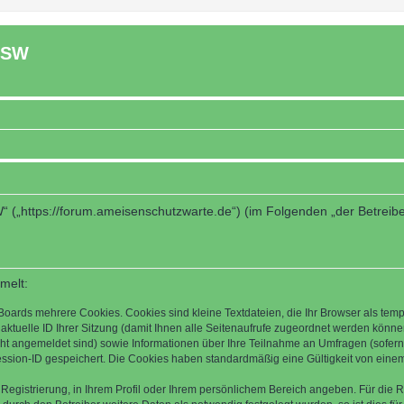
ASW
“ („https://forum.ameisenschutzwarte.de“) (im Folgenden „der Betreib
melt:
Boards mehrere Cookies. Cookies sind kleine Textdateien, die Ihr Browser als tem
 aktuelle ID Ihrer Sitzung (damit Ihnen alle Seitenaufrufe zugeordnet werden könne
cht angemeldet sind) sowie Informationen über Ihre Teilnahme an Umfragen (sofern
ession-ID gespeichert. Die Cookies haben standardmäßig eine Gültigkeit von einem 
 Registrierung, in Ihrem Profil oder Ihrem persönlichem Bereich angeben. Für die