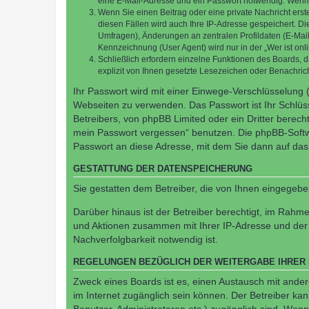
eine E-Mail-Adresse und ein Passwort notwendig. Wenn du
Wenn Sie einen Beitrag oder eine private Nachricht erst
diesen Fällen wird auch Ihre IP-Adresse gespeichert. D
Umfragen), Änderungen an zentralen Profildaten (E-Mai
Kennzeichnung (User Agent) wird nur in der „Wer ist onl
Schließlich erfordern einzelne Funktionen des Boards,
explizit von Ihnen gesetzte Lesezeichen oder Benachric
Ihr Passwort wird mit einer Einwege-Verschlüsselung (
Webseiten zu verwenden. Das Passwort ist Ihr Schlüss
Betreibers, von phpBB Limited oder ein Dritter berec
mein Passwort vergessen“ benutzen. Die phpBB-Softw
Passwort an diese Adresse, mit dem Sie dann auf das
GESTATTUNG DER DATENSPEICHERUNG
Sie gestatten dem Betreiber, die von Ihnen eingegeb
Darüber hinaus ist der Betreiber berechtigt, im Rahm
und Aktionen zusammen mit Ihrer IP-Adresse und der 
Nachverfolgbarkeit notwendig ist.
REGELUNGEN BEZÜGLICH DER WEITERGABE IHRER
Zweck eines Boards ist es, einen Austausch mit andere
im Internet zugänglich sein können. Der Betreiber kan