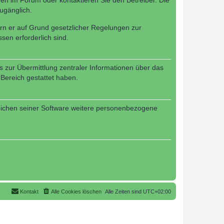
en im Forum oder kontaktieren Sie den Betreiber. Die
ugänglich.
fern er auf Grund gesetzlicher Regelungen zur
sen erforderlich sind.
s zur Übermittlung zentraler Informationen über das
 Bereich gestattet haben.
reichen seiner Software weitere personenbezogene
Kontakt
Alle Cookies löschen
Alle Zeiten sind
UTC+02:00