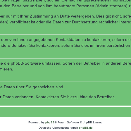
nn Sie Fragen dazu haben, suchen Sie nach entsprechenden Information
für den Betreiber und von ihm beauftragte Personen (Administratoren) z
r nur mit Ihrer Zustimmung an Dritte weitergeben. Dies gilt nicht, so
n) verpflichtet ist oder die Daten zur Durchsetzung rechtlicher Interes
r den von Ihnen angegebenen Kontaktdaten zu kontaktieren, sofern die
andere Benutzer Sie kontaktieren, sofern Sie dies in Ihrem persönlichen
, die die phpBB-Software umfassen. Sofern der Betreiber in anderen Be
rmieren.
he Daten über Sie gespeichert sind.
 Daten verlangen. Kontaktieren Sie hierzu bitte den Betreiber.
Powered by
phpBB
® Forum Software © phpBB Limited
Deutsche Übersetzung durch
phpBB.de