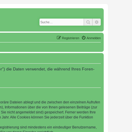
Suche
Erweiterte Suche
Registrieren
Anmelden
er“) die Daten verwendet, die während Ihres Foren-
poräre Dateien ablegt und die zwischen den einzelnen Aufrufen
n), Informationen über die von Ihnen gelesenen Beiträge (zur
 Sie nicht angemeldet sind) gespeichert. Ferner werden Ihre
Jahr. Alle Cookies können Sie jederzeit über die Funktion
 Registrierung sind mindestens ein eindeutiger Benutzername,