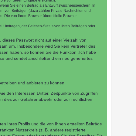
Sie vor deren Eingabe ersichtlich.
, wenn Sie einen Beitrag als Entwurf zwischenspeichern. In
ern von Beiträgen (dazu zählen Private Nachrichten und
e. Die von Ihrem Browser übermittelte Browser-
ei Umfragen, der Gelesen-Status von Ihren Beiträgen oder
 dieses Passwort nicht auf einer Vielzahl von
sam um. Insbesondere wird Sie kein Vertreter des
essen haben, so können Sie die Funktion „Ich habe
se und sendet anschließend ein neu generiertes
betreiben und anbieten zu können.
e den Interessen Dritter, Zeitpunkte von Zugriffen
n dies zur Gefahrenabwehr oder zur rechtlichen
n Ihres Profils und die von Ihnen erstellten Beiträge
änkten Nutzerkreis (z. B. andere registrierte