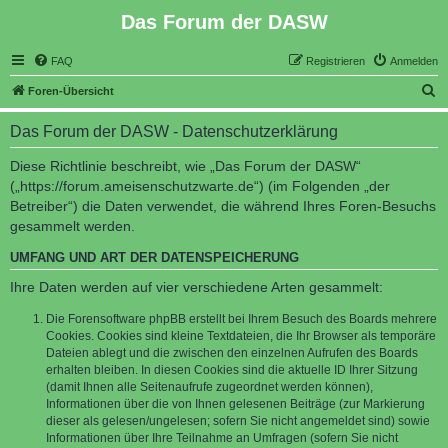
Das Forum der DASW
FAQ
Registrieren
Anmelden
S
Foren-Übersicht
u
Das Forum der DASW - Datenschutzerklärung
c
h
Diese Richtlinie beschreibt, wie „Das Forum der DASW“
(„https://forum.ameisenschutzwarte.de“) (im Folgenden „der
e
Betreiber“) die Daten verwendet, die während Ihres Foren-Besuchs
gesammelt werden.
UMFANG UND ART DER DATENSPEICHERUNG
Ihre Daten werden auf vier verschiedene Arten gesammelt:
Die Forensoftware phpBB erstellt bei Ihrem Besuch des Boards mehrere
Cookies. Cookies sind kleine Textdateien, die Ihr Browser als temporäre
Dateien ablegt und die zwischen den einzelnen Aufrufen des Boards
erhalten bleiben. In diesen Cookies sind die aktuelle ID Ihrer Sitzung
(damit Ihnen alle Seitenaufrufe zugeordnet werden können),
Informationen über die von Ihnen gelesenen Beiträge (zur Markierung
dieser als gelesen/ungelesen; sofern Sie nicht angemeldet sind) sowie
Informationen über Ihre Teilnahme an Umfragen (sofern Sie nicht