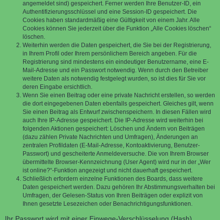
angemeldet sind) gespeichert. Ferner werden Ihre Benutzer-ID, ein
Authentifizierungsschlüssel und eine Session-ID gespeichert. Die
Cookies haben standardmäßig eine Gültigkeit von einem Jahr. Alle
Cookies können Sie jederzeit über die Funktion „Alle Cookies löschen“
löschen.
Weiterhin werden die Daten gespeichert, die Sie bei der Registrierung,
in Ihrem Profil oder Ihrem persönlichem Bereich angeben. Für die
Registrierung sind mindestens ein eindeutiger Benutzername, eine E-
Mail-Adresse und ein Passwort notwendig. Wenn durch den Betreiber
weitere Daten als notwendig festgelegt wurden, so ist dies für Sie vor
deren Eingabe ersichtlich.
Wenn Sie einen Beitrag oder eine private Nachricht erstellen, so werden
die dort eingegebenen Daten ebenfalls gespeichert. Gleiches gilt, wenn
Sie einen Beitrag als Entwurf zwischenspeichern. In diesen Fällen wird
auch Ihre IP-Adresse gespeichert. Die IP-Adresse wird weiterhin bei
folgenden Aktionen gespeichert: Löschen und Ändern von Beiträgen
(dazu zählen Private Nachrichten und Umfragen), Änderungen an
zentralen Profildaten (E-Mail-Adresse, Kontoaktivierung, Benutzer-
Passwort) und gescheiterte Anmeldeversuche. Die von Ihrem Browser
übermittelte Browser-Kennzeichnung (User Agent) wird nur in der „Wer
ist online?“-Funktion angezeigt und nicht dauerhaft gespeichert.
Schließlich erfordern einzelne Funktionen des Boards, dass weitere
Daten gespeichert werden. Dazu gehören Ihr Abstimmungsverhalten bei
Umfragen, der Gelesen-Status von Ihren Beiträgen oder explizit von
Ihnen gesetzte Lesezeichen oder Benachrichtigungsfunktionen.
Ihr Passwort wird mit einer Einwege-Verschlüsselung (Hash)