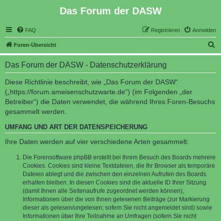
Das Forum der DASW
FAQ
Registrieren
Anmelden
S
Foren-Übersicht
u
Das Forum der DASW - Datenschutzerklärung
c
h
Diese Richtlinie beschreibt, wie „Das Forum der DASW“
(„https://forum.ameisenschutzwarte.de“) (im Folgenden „der
e
Betreiber“) die Daten verwendet, die während Ihres Foren-Besuchs
gesammelt werden.
UMFANG UND ART DER DATENSPEICHERUNG
Ihre Daten werden auf vier verschiedene Arten gesammelt:
Die Forensoftware phpBB erstellt bei Ihrem Besuch des Boards mehrere
Cookies. Cookies sind kleine Textdateien, die Ihr Browser als temporäre
Dateien ablegt und die zwischen den einzelnen Aufrufen des Boards
erhalten bleiben. In diesen Cookies sind die aktuelle ID Ihrer Sitzung
(damit Ihnen alle Seitenaufrufe zugeordnet werden können),
Informationen über die von Ihnen gelesenen Beiträge (zur Markierung
dieser als gelesen/ungelesen; sofern Sie nicht angemeldet sind) sowie
Informationen über Ihre Teilnahme an Umfragen (sofern Sie nicht