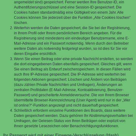
angemeldet sind) gespeichert. Ferner werden Ihre Benutzer-ID, ein
Authentifizierungsschlüssel und eine Session-ID gespeichert. Die
Cookies haben standardmäßig eine Gültigkeit von einem Jahr. Alle
Cookies können Sie jederzeit über die Funktion „Alle Cookies löschen“
löschen.
Weiterhin werden die Daten gespeichert, die Sie bei der Registrierung,
in Ihrem Profil oder Ihrem persönlichem Bereich angeben. Für die
Registrierung sind mindestens ein eindeutiger Benutzername, eine E-
Mail-Adresse und ein Passwort notwendig. Wenn durch den Betreiber
weitere Daten als notwendig festgelegt wurden, so ist dies für Sie vor
deren Eingabe ersichtlich.
Wenn Sie einen Beitrag oder eine private Nachricht erstellen, so werden
die dort eingegebenen Daten ebenfalls gespeichert. Gleiches gilt, wenn
Sie einen Beitrag als Entwurf zwischenspeichern. In diesen Fällen wird
auch Ihre IP-Adresse gespeichert. Die IP-Adresse wird weiterhin bei
folgenden Aktionen gespeichert: Löschen und Ändern von Beiträgen
(dazu zählen Private Nachrichten und Umfragen), Änderungen an
zentralen Profildaten (E-Mail-Adresse, Kontoaktivierung, Benutzer-
Passwort) und gescheiterte Anmeldeversuche. Die von Ihrem Browser
übermittelte Browser-Kennzeichnung (User Agent) wird nur in der „Wer
ist online?“-Funktion angezeigt und nicht dauerhaft gespeichert.
Schließlich erfordern einzelne Funktionen des Boards, dass weitere
Daten gespeichert werden. Dazu gehören Ihr Abstimmungsverhalten bei
Umfragen, der Gelesen-Status von Ihren Beiträgen oder explizit von
Ihnen gesetzte Lesezeichen oder Benachrichtigungsfunktionen.
Ihr Passwort wird mit einer Einwege-Verschlüsselung (Hash)