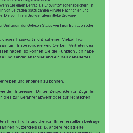
Sie vor deren Eingabe ersichtlich.
, wenn Sie einen Beitrag als Entwurf zwischenspeichern. In
ern von Beiträgen (dazu zählen Private Nachrichten und
e. Die von Ihrem Browser übermittelte Browser-
ei Umfragen, der Gelesen-Status von Ihren Beiträgen oder
 dieses Passwort nicht auf einer Vielzahl von
sam um. Insbesondere wird Sie kein Vertreter des
essen haben, so können Sie die Funktion „Ich habe
se und sendet anschließend ein neu generiertes
betreiben und anbieten zu können.
e den Interessen Dritter, Zeitpunkte von Zugriffen
n dies zur Gefahrenabwehr oder zur rechtlichen
n Ihres Profils und die von Ihnen erstellten Beiträge
änkten Nutzerkreis (z. B. andere registrierte