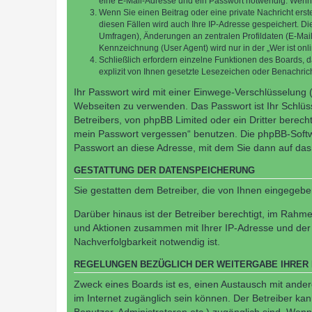
eine E-Mail-Adresse und ein Passwort notwendig. Wenn du
Wenn Sie einen Beitrag oder eine private Nachricht erst
diesen Fällen wird auch Ihre IP-Adresse gespeichert. D
Umfragen), Änderungen an zentralen Profildaten (E-Mai
Kennzeichnung (User Agent) wird nur in der „Wer ist onl
Schließlich erfordern einzelne Funktionen des Boards,
explizit von Ihnen gesetzte Lesezeichen oder Benachric
Ihr Passwort wird mit einer Einwege-Verschlüsselung (
Webseiten zu verwenden. Das Passwort ist Ihr Schlüss
Betreibers, von phpBB Limited oder ein Dritter berec
mein Passwort vergessen“ benutzen. Die phpBB-Softw
Passwort an diese Adresse, mit dem Sie dann auf das
GESTATTUNG DER DATENSPEICHERUNG
Sie gestatten dem Betreiber, die von Ihnen eingegeb
Darüber hinaus ist der Betreiber berechtigt, im Rahm
und Aktionen zusammen mit Ihrer IP-Adresse und der 
Nachverfolgbarkeit notwendig ist.
REGELUNGEN BEZÜGLICH DER WEITERGABE IHRER
Zweck eines Boards ist es, einen Austausch mit andere
im Internet zugänglich sein können. Der Betreiber kan