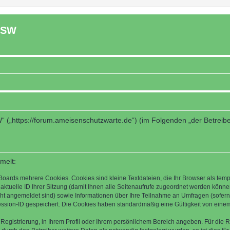
ASW
“ („https://forum.ameisenschutzwarte.de“) (im Folgenden „der Betreib
melt:
Boards mehrere Cookies. Cookies sind kleine Textdateien, die Ihr Browser als tem
 aktuelle ID Ihrer Sitzung (damit Ihnen alle Seitenaufrufe zugeordnet werden könne
cht angemeldet sind) sowie Informationen über Ihre Teilnahme an Umfragen (sofern
ession-ID gespeichert. Die Cookies haben standardmäßig eine Gültigkeit von einem 
 Registrierung, in Ihrem Profil oder Ihrem persönlichem Bereich angeben. Für die