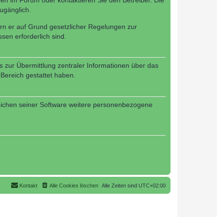
en im Forum oder kontaktieren Sie den Betreiber. Die
ugänglich.
fern er auf Grund gesetzlicher Regelungen zur
sen erforderlich sind.
s zur Übermittlung zentraler Informationen über das
 Bereich gestattet haben.
reichen seiner Software weitere personenbezogene
Kontakt
Alle Cookies löschen
Alle Zeiten sind
UTC+02:00