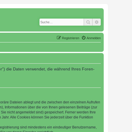
Suche
Erweiterte Suche
Registrieren
Anmelden
er“) die Daten verwendet, die während Ihres Foren-
poräre Dateien ablegt und die zwischen den einzelnen Aufrufen
n), Informationen über die von Ihnen gelesenen Beiträge (zur
 Sie nicht angemeldet sind) gespeichert. Ferner werden Ihre
Jahr. Alle Cookies können Sie jederzeit über die Funktion
 Registrierung sind mindestens ein eindeutiger Benutzername,