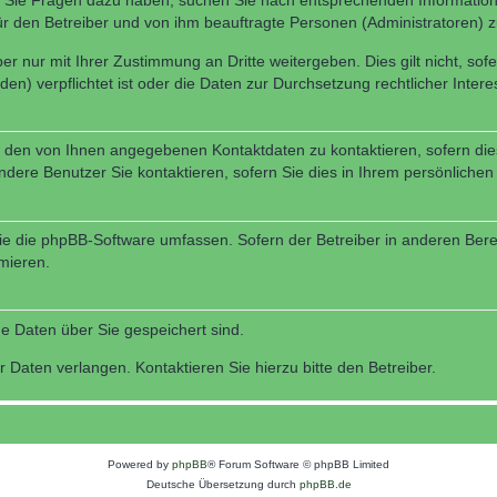
nn Sie Fragen dazu haben, suchen Sie nach entsprechenden Information
für den Betreiber und von ihm beauftragte Personen (Administratoren) z
r nur mit Ihrer Zustimmung an Dritte weitergeben. Dies gilt nicht, so
n) verpflichtet ist oder die Daten zur Durchsetzung rechtlicher Interes
r den von Ihnen angegebenen Kontaktdaten zu kontaktieren, sofern die
andere Benutzer Sie kontaktieren, sofern Sie dies in Ihrem persönlichen
, die die phpBB-Software umfassen. Sofern der Betreiber in anderen Be
rmieren.
he Daten über Sie gespeichert sind.
 Daten verlangen. Kontaktieren Sie hierzu bitte den Betreiber.
Powered by
phpBB
® Forum Software © phpBB Limited
Deutsche Übersetzung durch
phpBB.de