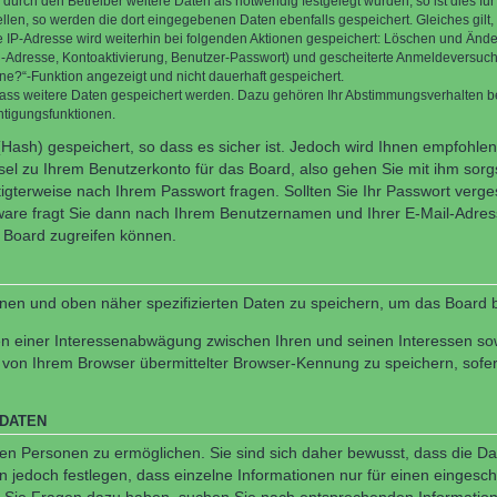
rch den Betreiber weitere Daten als notwendig festgelegt wurden, so ist dies für 
ellen, so werden die dort eingegebenen Daten ebenfalls gespeichert. Gleiches gilt
ie IP-Adresse wird weiterhin bei folgenden Aktionen gespeichert: Löschen und Änd
l-Adresse, Kontoaktivierung, Benutzer-Passwort) und gescheiterte Anmeldeversuch
ine?“-Funktion angezeigt und nicht dauerhaft gespeichert.
 dass weitere Daten gespeichert werden. Dazu gehören Ihr Abstimmungsverhalten b
htigungsfunktionen.
Hash) gespeichert, so dass es sicher ist. Jedoch wird Ihnen empfohlen,
el zu Ihrem Benutzerkonto für das Board, also gehen Sie mit ihm sorg
htigterweise nach Ihrem Passwort fragen. Sollten Sie Ihr Passwort verg
are fragt Sie dann nach Ihrem Benutzernamen und Ihrer E-Mail-Adres
 Board zugreifen können.
enen und oben näher spezifizierten Daten zu speichern, um das Board 
en einer Interessenabwägung zwischen Ihren und seinen Interessen sowi
von Ihrem Browser übermittelter Browser-Kennung zu speichern, sofer
 DATEN
n Personen zu ermöglichen. Sie sind sich daher bewusst, dass die Date
n jedoch festlegen, dass einzelne Informationen nur für einen eingeschr