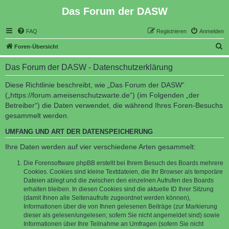
Das Forum der DASW
FAQ
Registrieren
Anmelden
S
Foren-Übersicht
u
Das Forum der DASW - Datenschutzerklärung
c
h
Diese Richtlinie beschreibt, wie „Das Forum der DASW“
(„https://forum.ameisenschutzwarte.de“) (im Folgenden „der
e
Betreiber“) die Daten verwendet, die während Ihres Foren-Besuchs
gesammelt werden.
UMFANG UND ART DER DATENSPEICHERUNG
Ihre Daten werden auf vier verschiedene Arten gesammelt:
Die Forensoftware phpBB erstellt bei Ihrem Besuch des Boards mehrere
Cookies. Cookies sind kleine Textdateien, die Ihr Browser als temporäre
Dateien ablegt und die zwischen den einzelnen Aufrufen des Boards
erhalten bleiben. In diesen Cookies sind die aktuelle ID Ihrer Sitzung
(damit Ihnen alle Seitenaufrufe zugeordnet werden können),
Informationen über die von Ihnen gelesenen Beiträge (zur Markierung
dieser als gelesen/ungelesen; sofern Sie nicht angemeldet sind) sowie
Informationen über Ihre Teilnahme an Umfragen (sofern Sie nicht