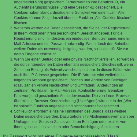
angemeldet sind) gespeichert. Ferner werden Ihre Benutzer-ID, ein
Authentifizierungsschlüssel und eine Session-ID gespeichert. Die
Cookies haben standardmäßig eine Gültigkeit von einem Jahr. Alle
Cookies können Sie jederzeit über die Funktion „Alle Cookies löschen“
löschen.
Weiterhin werden die Daten gespeichert, die Sie bei der Registrierung,
in Ihrem Profil oder Ihrem persönlichem Bereich angeben. Für die
Registrierung sind mindestens ein eindeutiger Benutzername, eine E-
Mail-Adresse und ein Passwort notwendig. Wenn durch den Betreiber
weitere Daten als notwendig festgelegt wurden, so ist dies für Sie vor
deren Eingabe ersichtlich.
Wenn Sie einen Beitrag oder eine private Nachricht erstellen, so werden
die dort eingegebenen Daten ebenfalls gespeichert. Gleiches gilt, wenn
Sie einen Beitrag als Entwurf zwischenspeichern. In diesen Fällen wird
auch Ihre IP-Adresse gespeichert. Die IP-Adresse wird weiterhin bei
folgenden Aktionen gespeichert: Löschen und Ändern von Beiträgen
(dazu zählen Private Nachrichten und Umfragen), Änderungen an
zentralen Profildaten (E-Mail-Adresse, Kontoaktivierung, Benutzer-
Passwort) und gescheiterte Anmeldeversuche. Die von Ihrem Browser
übermittelte Browser-Kennzeichnung (User Agent) wird nur in der „Wer
ist online?“-Funktion angezeigt und nicht dauerhaft gespeichert.
Schließlich erfordern einzelne Funktionen des Boards, dass weitere
Daten gespeichert werden. Dazu gehören Ihr Abstimmungsverhalten bei
Umfragen, der Gelesen-Status von Ihren Beiträgen oder explizit von
Ihnen gesetzte Lesezeichen oder Benachrichtigungsfunktionen.
Ihr Passwort wird mit einer Einwege-Verschlüsselung (Hash)