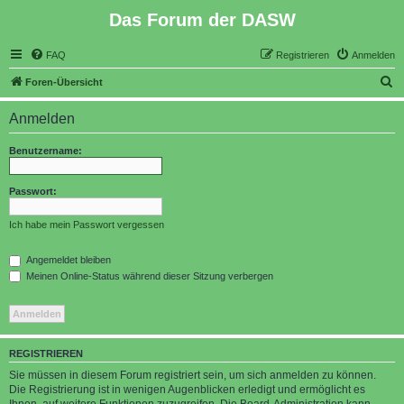
Das Forum der DASW
FAQ
Registrieren
Anmelden
S
Foren-Übersicht
u
Anmelden
c
h
Benutzername:
e
Passwort:
Ich habe mein Passwort vergessen
Angemeldet bleiben
Meinen Online-Status während dieser Sitzung verbergen
REGISTRIEREN
Sie müssen in diesem Forum registriert sein, um sich anmelden zu können.
Die Registrierung ist in wenigen Augenblicken erledigt und ermöglicht es
Ihnen, auf weitere Funktionen zuzugreifen. Die Board-Administration kann