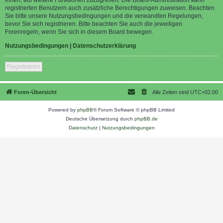
registrierten Benutzern auch zusätzliche Berechtigungen zuweisen. Beachten
Sie bitte unsere Nutzungsbedingungen und die verwandten Regelungen,
bevor Sie sich registrieren. Bitte beachten Sie auch die jeweiligen
Forenregeln, wenn Sie sich in diesem Board bewegen.
Nutzungsbedingungen
|
Datenschutzerklärung
Registrieren
Foren-Übersicht
Alle Zeiten sind
UTC+02:00
Powered by
phpBB
® Forum Software © phpBB Limited
Deutsche Übersetzung durch
phpBB.de
Datenschutz
|
Nutzungsbedingungen