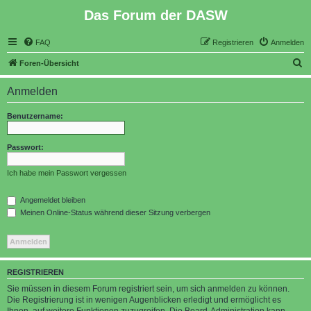
Das Forum der DASW
FAQ
Registrieren
Anmelden
S
Foren-Übersicht
u
Anmelden
c
h
Benutzername:
e
Passwort:
Ich habe mein Passwort vergessen
Angemeldet bleiben
Meinen Online-Status während dieser Sitzung verbergen
REGISTRIEREN
Sie müssen in diesem Forum registriert sein, um sich anmelden zu können.
Die Registrierung ist in wenigen Augenblicken erledigt und ermöglicht es
Ihnen, auf weitere Funktionen zuzugreifen. Die Board-Administration kann