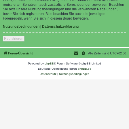
registrierten Benutzern auch zusätzliche Berechtigungen zuweisen. Beachten
Sie bitte unsere Nutzungsbedingungen und die verwandten Regelungen,
bevor Sie sich registrieren. Bitte beachten Sie auch die jeweiligen
Forenregeln, wenn Sie sich in diesem Board bewegen.
Nutzungsbedingungen
|
Datenschutzerklärung
Registrieren
Foren-Übersicht
Alle Zeiten sind
UTC+02:00
Powered by
phpBB
® Forum Software © phpBB Limited
Deutsche Übersetzung durch
phpBB.de
Datenschutz
|
Nutzungsbedingungen