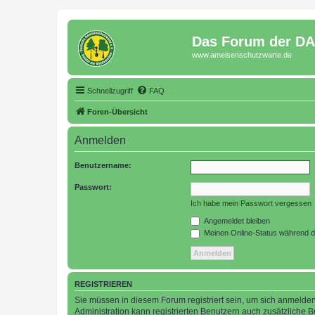
Das Forum der D
www.ameisenschutzwarte.de
Schnellzugriff
FAQ
Foren-Übersicht
Anmelden
Benutzername:
Passwort:
Ich habe mein Passwort vergessen
Angemeldet bleiben
Meinen Online-Status während d
REGISTRIEREN
Sie müssen in diesem Forum registriert sein, um sich anmelden
Administration kann registrierten Benutzern auch zusätzliche