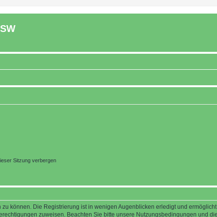
ASW
ieser Sitzung verbergen
 zu können. Die Registrierung ist in wenigen Augenblicken erledigt und ermöglicht
 Berechtigungen zuweisen. Beachten Sie bitte unsere Nutzungsbedingungen und die 