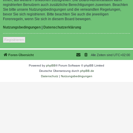
registrierten Benutzern auch zusätzliche Berechtigungen zuweisen. Beachten
Sie bitte unsere Nutzungsbedingungen und die verwandten Regelungen,
bevor Sie sich registrieren. Bitte beachten Sie auch die jeweiligen
Forenregeln, wenn Sie sich in diesem Board bewegen.
Nutzungsbedingungen
|
Datenschutzerklärung
Registrieren
Foren-Übersicht
Alle Zeiten sind
UTC+02:00
Powered by
phpBB
® Forum Software © phpBB Limited
Deutsche Übersetzung durch
phpBB.de
Datenschutz
|
Nutzungsbedingungen