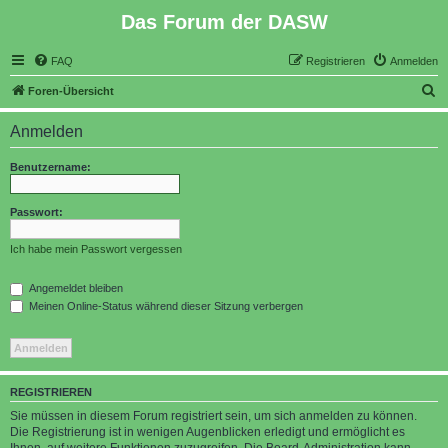
Das Forum der DASW
FAQ
Registrieren
Anmelden
S
Foren-Übersicht
u
Anmelden
c
h
Benutzername:
e
Passwort:
Ich habe mein Passwort vergessen
Angemeldet bleiben
Meinen Online-Status während dieser Sitzung verbergen
REGISTRIEREN
Sie müssen in diesem Forum registriert sein, um sich anmelden zu können.
Die Registrierung ist in wenigen Augenblicken erledigt und ermöglicht es
Ihnen, auf weitere Funktionen zuzugreifen. Die Board-Administration kann