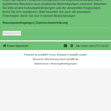
registrierten Benutzern auch zusätzliche Berechtigungen zuweisen. Beachten
Sie bitte unsere Nutzungsbedingungen und die verwandten Regelungen,
bevor Sie sich registrieren. Bitte beachten Sie auch die jeweiligen
Forenregeln, wenn Sie sich in diesem Board bewegen.
Nutzungsbedingungen
|
Datenschutzerklärung
Registrieren
Foren-Übersicht
Alle Zeiten sind
UTC+02:00
Powered by
phpBB
® Forum Software © phpBB Limited
Deutsche Übersetzung durch
phpBB.de
Datenschutz
|
Nutzungsbedingungen