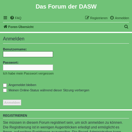
Das Forum der DASW
FAQ
Registrieren
Anmelden
S
Foren-Übersicht
u
Anmelden
c
h
Benutzername:
e
Passwort:
Ich habe mein Passwort vergessen
Angemeldet bleiben
Meinen Online-Status während dieser Sitzung verbergen
REGISTRIEREN
Sie müssen in diesem Forum registriert sein, um sich anmelden zu können.
Die Registrierung ist in wenigen Augenblicken erledigt und ermöglicht es
Ihnen, auf weitere Funktionen zuzugreifen. Die Board-Administration kann