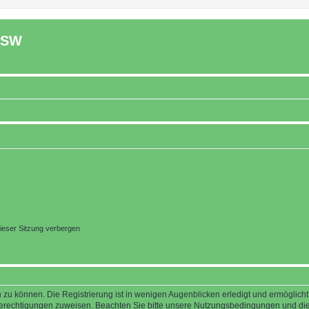
ASW
ieser Sitzung verbergen
 zu können. Die Registrierung ist in wenigen Augenblicken erledigt und ermöglicht
 Berechtigungen zuweisen. Beachten Sie bitte unsere Nutzungsbedingungen und die 