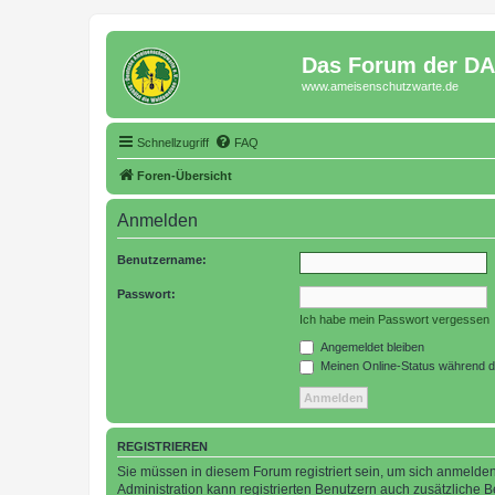
Das Forum der D
www.ameisenschutzwarte.de
Schnellzugriff
FAQ
Foren-Übersicht
Anmelden
Benutzername:
Passwort:
Ich habe mein Passwort vergessen
Angemeldet bleiben
Meinen Online-Status während d
REGISTRIEREN
Sie müssen in diesem Forum registriert sein, um sich anmelden
Administration kann registrierten Benutzern auch zusätzliche