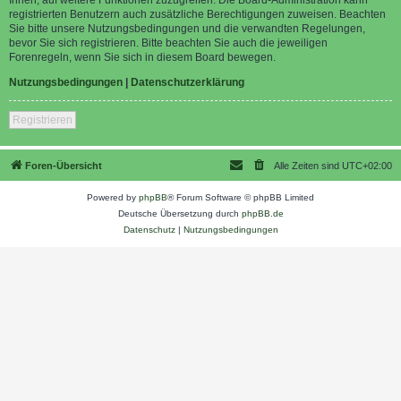
registrierten Benutzern auch zusätzliche Berechtigungen zuweisen. Beachten
Sie bitte unsere Nutzungsbedingungen und die verwandten Regelungen,
bevor Sie sich registrieren. Bitte beachten Sie auch die jeweiligen
Forenregeln, wenn Sie sich in diesem Board bewegen.
Nutzungsbedingungen
|
Datenschutzerklärung
Registrieren
Foren-Übersicht
Alle Zeiten sind
UTC+02:00
Powered by
phpBB
® Forum Software © phpBB Limited
Deutsche Übersetzung durch
phpBB.de
Datenschutz
|
Nutzungsbedingungen