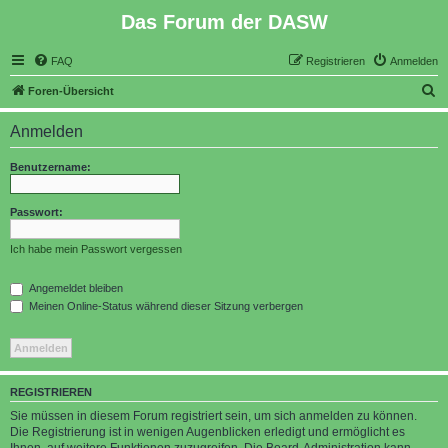
Das Forum der DASW
FAQ
Registrieren
Anmelden
S
Foren-Übersicht
u
Anmelden
c
h
Benutzername:
e
Passwort:
Ich habe mein Passwort vergessen
Angemeldet bleiben
Meinen Online-Status während dieser Sitzung verbergen
REGISTRIEREN
Sie müssen in diesem Forum registriert sein, um sich anmelden zu können.
Die Registrierung ist in wenigen Augenblicken erledigt und ermöglicht es
Ihnen, auf weitere Funktionen zuzugreifen. Die Board-Administration kann