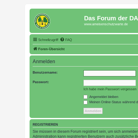
Das Forum der D
www.ameisenschutzwarte.de
Schnellzugriff
FAQ
Foren-Übersicht
Anmelden
Benutzername:
Passwort:
Ich habe mein Passwort vergessen
Angemeldet bleiben
Meinen Online-Status während d
REGISTRIEREN
Sie müssen in diesem Forum registriert sein, um sich anmelden
Administration kann registrierten Benutzern auch zusätzliche