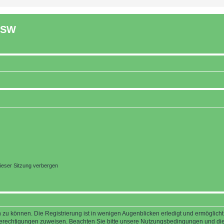
ASW
ieser Sitzung verbergen
 zu können. Die Registrierung ist in wenigen Augenblicken erledigt und ermöglicht
 Berechtigungen zuweisen. Beachten Sie bitte unsere Nutzungsbedingungen und die 