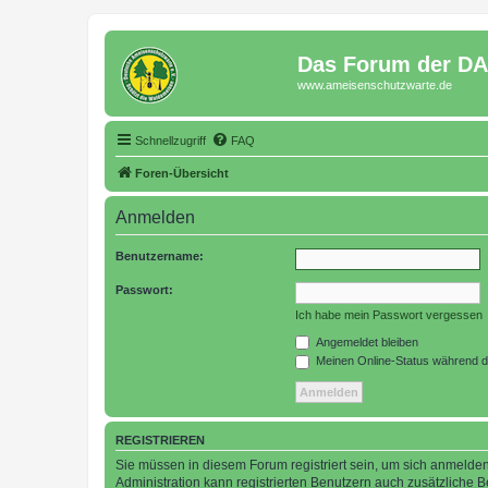
Das Forum der D
www.ameisenschutzwarte.de
Schnellzugriff
FAQ
Foren-Übersicht
Anmelden
Benutzername:
Passwort:
Ich habe mein Passwort vergessen
Angemeldet bleiben
Meinen Online-Status während d
REGISTRIEREN
Sie müssen in diesem Forum registriert sein, um sich anmelden
Administration kann registrierten Benutzern auch zusätzliche