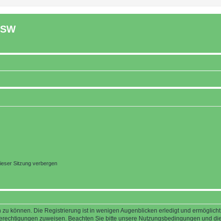
ASW
ieser Sitzung verbergen
 zu können. Die Registrierung ist in wenigen Augenblicken erledigt und ermöglicht
 Berechtigungen zuweisen. Beachten Sie bitte unsere Nutzungsbedingungen und die 