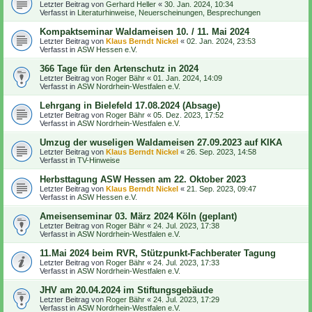
Letzter Beitrag von
Gerhard Heller
«
30. Jan. 2024, 10:34
Verfasst in
Literaturhinweise, Neuerscheinungen, Besprechungen
Kompaktseminar Waldameisen 10. / 11. Mai 2024
Letzter Beitrag von
Klaus Berndt Nickel
«
02. Jan. 2024, 23:53
Verfasst in
ASW Hessen e.V.
366 Tage für den Artenschutz in 2024
Letzter Beitrag von
Roger Bähr
«
01. Jan. 2024, 14:09
Verfasst in
ASW Nordrhein-Westfalen e.V.
Lehrgang in Bielefeld 17.08.2024 (Absage)
Letzter Beitrag von
Roger Bähr
«
05. Dez. 2023, 17:52
Verfasst in
ASW Nordrhein-Westfalen e.V.
Umzug der wuseligen Waldameisen 27.09.2023 auf KIKA
Letzter Beitrag von
Klaus Berndt Nickel
«
26. Sep. 2023, 14:58
Verfasst in
TV-Hinweise
Herbsttagung ASW Hessen am 22. Oktober 2023
Letzter Beitrag von
Klaus Berndt Nickel
«
21. Sep. 2023, 09:47
Verfasst in
ASW Hessen e.V.
Ameisenseminar 03. März 2024 Köln (geplant)
Letzter Beitrag von
Roger Bähr
«
24. Jul. 2023, 17:38
Verfasst in
ASW Nordrhein-Westfalen e.V.
11.Mai 2024 beim RVR, Stützpunkt-Fachberater Tagung
Letzter Beitrag von
Roger Bähr
«
24. Jul. 2023, 17:33
Verfasst in
ASW Nordrhein-Westfalen e.V.
JHV am 20.04.2024 im Stiftungsgebäude
Letzter Beitrag von
Roger Bähr
«
24. Jul. 2023, 17:29
Verfasst in
ASW Nordrhein-Westfalen e.V.