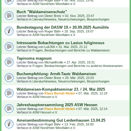
Letzter Beitrag von
Roger Bähr
«
06. Nov. 2025, 15:42
Verfasst in
ASW Nordrhein-Westfalen e.V.
Buch "Waldameisenschutz"
Letzter Beitrag von
Dieter Bretz
«
02. Nov. 2025, 23:47
Verfasst in
Literaturhinweise, Neuerscheinungen, Besprechungen
Bundestagung der DASW 19.+ 20.09.2025 Aumühle
Letzter Beitrag von
Roger Bähr
«
18. Sep. 2025, 19:07
Verfasst in
ASW Nordrhein-Westfalen e.V.
Intressante Bobachtungen zu Lasius fuliginosus
Letzter Beitrag von
Luk356
«
31. Mai. 2025, 21:12
Verfasst in
Fragen, Beobachtungen und Berichte zu Waldameisen
Tapinoma magnum
Letzter Beitrag von
MichaelKrelle
«
27. Apr. 2025, 19:31
Verfasst in
Fragen, Beobachtungen und Berichte zu anderen Ameisenarten
Buchempfehlung: Arndt-Tautz Waldameisen
Letzter Beitrag von
Dieter Bretz
«
29. Mär. 2025, 23:03
Verfasst in
Literaturhinweise, Neuerscheinungen, Besprechungen
Waldameisen-Kompaktseminar 23. / 24. Mai 2025
Letzter Beitrag von
Klaus Berndt Nickel
«
07. Mär. 2025, 12:19
Verfasst in
ASW Hessen e.V.
Jahreshauptversammlung 2025 ASW Hessen
Letzter Beitrag von
Klaus Berndt Nickel
«
07. Mär. 2025, 12:14
Verfasst in
ASW Hessen e.V.
Ameisenbestimmung Gut Leidenhausen 13.04.25
Letzter Beitrag von
Roger Bähr
«
13. Feb. 2025, 16:00
Verfasst in
ASW Nordrhein-Westfalen e.V.