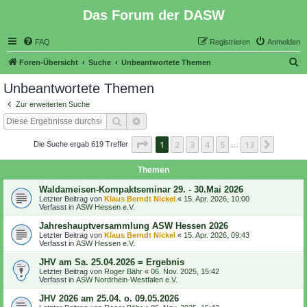
Das Forum der DASW
FAQ
Registrieren
Anmelden
S
Foren-Übersicht
Suche
Unbeantwortete Themen
u
Unbeantwortete Themen
c
Zur erweiterten Suche
h
Suche
Erweiterte Suche
e
Seite
1
von
13
1
2
3
4
5
13
Nächst
Die Suche ergab 619 Treffer
…
Themen
Waldameisen-Kompaktseminar 29. - 30.Mai 2026
Letzter Beitrag von
Klaus Berndt Nickel
«
15. Apr. 2026, 10:00
Verfasst in
ASW Hessen e.V.
Jahreshauptversammlung ASW Hessen 2026
Letzter Beitrag von
Klaus Berndt Nickel
«
15. Apr. 2026, 09:43
Verfasst in
ASW Hessen e.V.
JHV am Sa. 25.04.2026 = Ergebnis
Letzter Beitrag von
Roger Bähr
«
06. Nov. 2025, 15:42
Verfasst in
ASW Nordrhein-Westfalen e.V.
JHV 2026 am 25.04. o. 09.05.2026