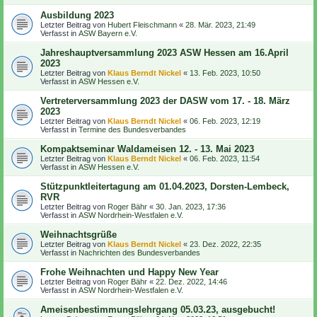
Ausbildung 2023
Letzter Beitrag von
Hubert Fleischmann
«
28. Mär. 2023, 21:49
Verfasst in
ASW Bayern e.V.
Jahreshauptversammlung 2023 ASW Hessen am 16.April
2023
Letzter Beitrag von
Klaus Berndt Nickel
«
13. Feb. 2023, 10:50
Verfasst in
ASW Hessen e.V.
Vertreterversammlung 2023 der DASW vom 17. - 18. März
2023
Letzter Beitrag von
Klaus Berndt Nickel
«
06. Feb. 2023, 12:19
Verfasst in
Termine des Bundesverbandes
Kompaktseminar Waldameisen 12. - 13. Mai 2023
Letzter Beitrag von
Klaus Berndt Nickel
«
06. Feb. 2023, 11:54
Verfasst in
ASW Hessen e.V.
Stützpunktleitertagung am 01.04.2023, Dorsten-Lembeck,
RVR
Letzter Beitrag von
Roger Bähr
«
30. Jan. 2023, 17:36
Verfasst in
ASW Nordrhein-Westfalen e.V.
Weihnachtsgrüße
Letzter Beitrag von
Klaus Berndt Nickel
«
23. Dez. 2022, 22:35
Verfasst in
Nachrichten des Bundesverbandes
Frohe Weihnachten und Happy New Year
Letzter Beitrag von
Roger Bähr
«
22. Dez. 2022, 14:46
Verfasst in
ASW Nordrhein-Westfalen e.V.
Ameisenbestimmungslehrgang 05.03.23, ausgebucht!