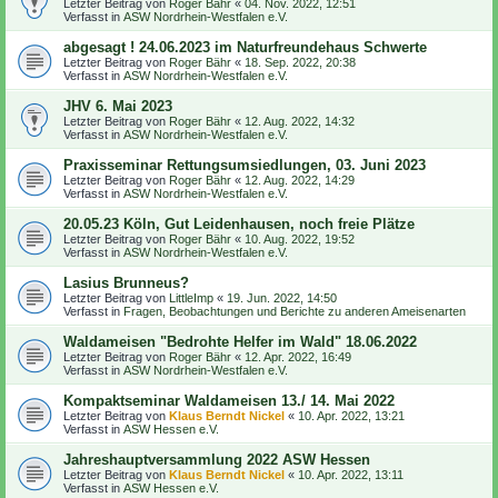
Letzter Beitrag von
Roger Bähr
«
04. Nov. 2022, 12:51
Verfasst in
ASW Nordrhein-Westfalen e.V.
abgesagt ! 24.06.2023 im Naturfreundehaus Schwerte
Letzter Beitrag von
Roger Bähr
«
18. Sep. 2022, 20:38
Verfasst in
ASW Nordrhein-Westfalen e.V.
JHV 6. Mai 2023
Letzter Beitrag von
Roger Bähr
«
12. Aug. 2022, 14:32
Verfasst in
ASW Nordrhein-Westfalen e.V.
Praxisseminar Rettungsumsiedlungen, 03. Juni 2023
Letzter Beitrag von
Roger Bähr
«
12. Aug. 2022, 14:29
Verfasst in
ASW Nordrhein-Westfalen e.V.
20.05.23 Köln, Gut Leidenhausen, noch freie Plätze
Letzter Beitrag von
Roger Bähr
«
10. Aug. 2022, 19:52
Verfasst in
ASW Nordrhein-Westfalen e.V.
Lasius Brunneus?
Letzter Beitrag von
LittleImp
«
19. Jun. 2022, 14:50
Verfasst in
Fragen, Beobachtungen und Berichte zu anderen Ameisenarten
Waldameisen "Bedrohte Helfer im Wald" 18.06.2022
Letzter Beitrag von
Roger Bähr
«
12. Apr. 2022, 16:49
Verfasst in
ASW Nordrhein-Westfalen e.V.
Kompaktseminar Waldameisen 13./ 14. Mai 2022
Letzter Beitrag von
Klaus Berndt Nickel
«
10. Apr. 2022, 13:21
Verfasst in
ASW Hessen e.V.
Jahreshauptversammlung 2022 ASW Hessen
Letzter Beitrag von
Klaus Berndt Nickel
«
10. Apr. 2022, 13:11
Verfasst in
ASW Hessen e.V.