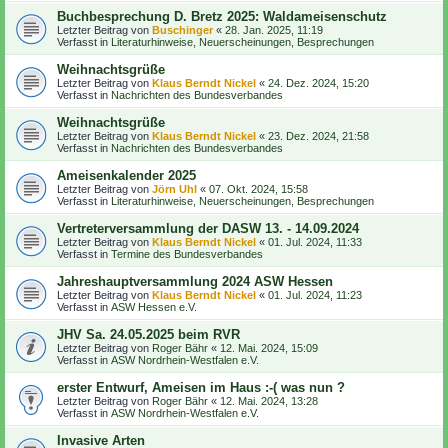
Buchbesprechung D. Bretz 2025: Waldameisenschutz
Letzter Beitrag von
Buschinger
«
28. Jan. 2025, 11:19
Verfasst in
Literaturhinweise, Neuerscheinungen, Besprechungen
Weihnachtsgrüße
Letzter Beitrag von
Klaus Berndt Nickel
«
24. Dez. 2024, 15:20
Verfasst in
Nachrichten des Bundesverbandes
Weihnachtsgrüße
Letzter Beitrag von
Klaus Berndt Nickel
«
23. Dez. 2024, 21:58
Verfasst in
Nachrichten des Bundesverbandes
Ameisenkalender 2025
Letzter Beitrag von
Jörn Uhl
«
07. Okt. 2024, 15:58
Verfasst in
Literaturhinweise, Neuerscheinungen, Besprechungen
Vertreterversammlung der DASW 13. - 14.09.2024
Letzter Beitrag von
Klaus Berndt Nickel
«
01. Jul. 2024, 11:33
Verfasst in
Termine des Bundesverbandes
Jahreshauptversammlung 2024 ASW Hessen
Letzter Beitrag von
Klaus Berndt Nickel
«
01. Jul. 2024, 11:23
Verfasst in
ASW Hessen e.V.
JHV Sa. 24.05.2025 beim RVR
Letzter Beitrag von
Roger Bähr
«
12. Mai. 2024, 15:09
Verfasst in
ASW Nordrhein-Westfalen e.V.
erster Entwurf, Ameisen im Haus :-( was nun ?
Letzter Beitrag von
Roger Bähr
«
12. Mai. 2024, 13:28
Verfasst in
ASW Nordrhein-Westfalen e.V.
Invasive Arten