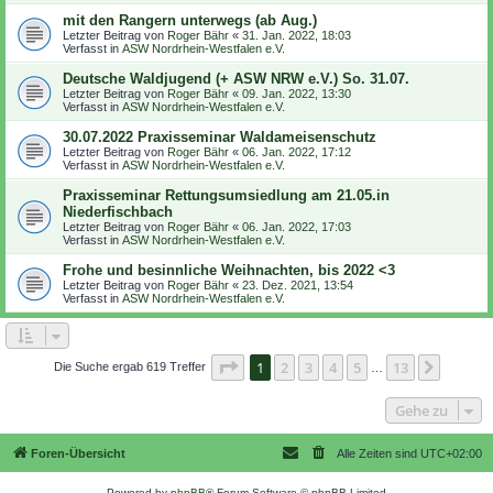
mit den Rangern unterwegs (ab Aug.)
Letzter Beitrag von
Roger Bähr
«
31. Jan. 2022, 18:03
Verfasst in
ASW Nordrhein-Westfalen e.V.
Deutsche Waldjugend (+ ASW NRW e.V.) So. 31.07.
Letzter Beitrag von
Roger Bähr
«
09. Jan. 2022, 13:30
Verfasst in
ASW Nordrhein-Westfalen e.V.
30.07.2022 Praxisseminar Waldameisenschutz
Letzter Beitrag von
Roger Bähr
«
06. Jan. 2022, 17:12
Verfasst in
ASW Nordrhein-Westfalen e.V.
Praxisseminar Rettungsumsiedlung am 21.05.in
Niederfischbach
Letzter Beitrag von
Roger Bähr
«
06. Jan. 2022, 17:03
Verfasst in
ASW Nordrhein-Westfalen e.V.
Frohe und besinnliche Weihnachten, bis 2022 <3
Letzter Beitrag von
Roger Bähr
«
23. Dez. 2021, 13:54
Verfasst in
ASW Nordrhein-Westfalen e.V.
Seite
1
von
13
1
2
3
4
5
13
Nächst
Die Suche ergab 619 Treffer
…
Gehe zu
Foren-Übersicht
Alle Zeiten sind
UTC+02:00
Powered by
phpBB
® Forum Software © phpBB Limited