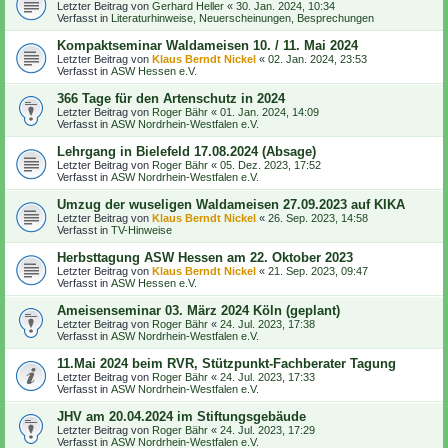
Letzter Beitrag von
Gerhard Heller
«
30. Jan. 2024, 10:34
Verfasst in
Literaturhinweise, Neuerscheinungen, Besprechungen
Kompaktseminar Waldameisen 10. / 11. Mai 2024
Letzter Beitrag von
Klaus Berndt Nickel
«
02. Jan. 2024, 23:53
Verfasst in
ASW Hessen e.V.
366 Tage für den Artenschutz in 2024
Letzter Beitrag von
Roger Bähr
«
01. Jan. 2024, 14:09
Verfasst in
ASW Nordrhein-Westfalen e.V.
Lehrgang in Bielefeld 17.08.2024 (Absage)
Letzter Beitrag von
Roger Bähr
«
05. Dez. 2023, 17:52
Verfasst in
ASW Nordrhein-Westfalen e.V.
Umzug der wuseligen Waldameisen 27.09.2023 auf KIKA
Letzter Beitrag von
Klaus Berndt Nickel
«
26. Sep. 2023, 14:58
Verfasst in
TV-Hinweise
Herbsttagung ASW Hessen am 22. Oktober 2023
Letzter Beitrag von
Klaus Berndt Nickel
«
21. Sep. 2023, 09:47
Verfasst in
ASW Hessen e.V.
Ameisenseminar 03. März 2024 Köln (geplant)
Letzter Beitrag von
Roger Bähr
«
24. Jul. 2023, 17:38
Verfasst in
ASW Nordrhein-Westfalen e.V.
11.Mai 2024 beim RVR, Stützpunkt-Fachberater Tagung
Letzter Beitrag von
Roger Bähr
«
24. Jul. 2023, 17:33
Verfasst in
ASW Nordrhein-Westfalen e.V.
JHV am 20.04.2024 im Stiftungsgebäude
Letzter Beitrag von
Roger Bähr
«
24. Jul. 2023, 17:29
Verfasst in
ASW Nordrhein-Westfalen e.V.