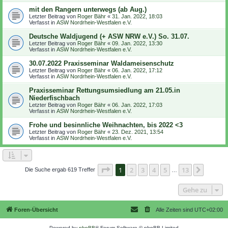
mit den Rangern unterwegs (ab Aug.)
Letzter Beitrag von
Roger Bähr
«
31. Jan. 2022, 18:03
Verfasst in
ASW Nordrhein-Westfalen e.V.
Deutsche Waldjugend (+ ASW NRW e.V.) So. 31.07.
Letzter Beitrag von
Roger Bähr
«
09. Jan. 2022, 13:30
Verfasst in
ASW Nordrhein-Westfalen e.V.
30.07.2022 Praxisseminar Waldameisenschutz
Letzter Beitrag von
Roger Bähr
«
06. Jan. 2022, 17:12
Verfasst in
ASW Nordrhein-Westfalen e.V.
Praxisseminar Rettungsumsiedlung am 21.05.in
Niederfischbach
Letzter Beitrag von
Roger Bähr
«
06. Jan. 2022, 17:03
Verfasst in
ASW Nordrhein-Westfalen e.V.
Frohe und besinnliche Weihnachten, bis 2022 <3
Letzter Beitrag von
Roger Bähr
«
23. Dez. 2021, 13:54
Verfasst in
ASW Nordrhein-Westfalen e.V.
Seite
1
von
13
1
2
3
4
5
13
Nächst
Die Suche ergab 619 Treffer
…
Gehe zu
Foren-Übersicht
Alle Zeiten sind
UTC+02:00
Powered by
phpBB
® Forum Software © phpBB Limited