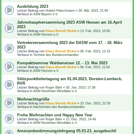
Ausbildung 2023
Letzter Beitrag von
Hubert Fleischmann
«
28. Mär. 2023, 21:49
Verfasst in
ASW Bayern e.V.
Jahreshauptversammlung 2023 ASW Hessen am 16.April
2023
Letzter Beitrag von
Klaus Berndt Nickel
«
13. Feb. 2023, 10:50
Verfasst in
ASW Hessen e.V.
Vertreterversammlung 2023 der DASW vom 17. - 18. März
2023
Letzter Beitrag von
Klaus Berndt Nickel
«
06. Feb. 2023, 12:19
Verfasst in
Termine des Bundesverbandes
Kompaktseminar Waldameisen 12. - 13. Mai 2023
Letzter Beitrag von
Klaus Berndt Nickel
«
06. Feb. 2023, 11:54
Verfasst in
ASW Hessen e.V.
Stützpunktleitertagung am 01.04.2023, Dorsten-Lembeck,
RVR
Letzter Beitrag von
Roger Bähr
«
30. Jan. 2023, 17:36
Verfasst in
ASW Nordrhein-Westfalen e.V.
Weihnachtsgrüße
Letzter Beitrag von
Klaus Berndt Nickel
«
23. Dez. 2022, 22:35
Verfasst in
Nachrichten des Bundesverbandes
Frohe Weihnachten und Happy New Year
Letzter Beitrag von
Roger Bähr
«
22. Dez. 2022, 14:46
Verfasst in
ASW Nordrhein-Westfalen e.V.
Ameisenbestimmungslehrgang 05.03.23, ausgebucht!