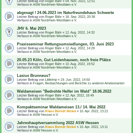
Letzter Beitrag von
Roger Bähr
«
04. Nov. 2022, 12:51
Verfasst in
ASW Nordrhein-Westfalen e.V.
abgesagt ! 24.06.2023 im Naturfreundehaus Schwerte
Letzter Beitrag von
Roger Bähr
«
18. Sep. 2022, 20:38
Verfasst in
ASW Nordrhein-Westfalen e.V.
JHV 6. Mai 2023
Letzter Beitrag von
Roger Bähr
«
12. Aug. 2022, 14:32
Verfasst in
ASW Nordrhein-Westfalen e.V.
Praxisseminar Rettungsumsiedlungen, 03. Juni 2023
Letzter Beitrag von
Roger Bähr
«
12. Aug. 2022, 14:29
Verfasst in
ASW Nordrhein-Westfalen e.V.
20.05.23 Köln, Gut Leidenhausen, noch freie Plätze
Letzter Beitrag von
Roger Bähr
«
10. Aug. 2022, 19:52
Verfasst in
ASW Nordrhein-Westfalen e.V.
Lasius Brunneus?
Letzter Beitrag von
LittleImp
«
19. Jun. 2022, 14:50
Verfasst in
Fragen, Beobachtungen und Berichte zu anderen Ameisenarten
Waldameisen "Bedrohte Helfer im Wald" 18.06.2022
Letzter Beitrag von
Roger Bähr
«
12. Apr. 2022, 16:49
Verfasst in
ASW Nordrhein-Westfalen e.V.
Kompaktseminar Waldameisen 13./ 14. Mai 2022
Letzter Beitrag von
Klaus Berndt Nickel
«
10. Apr. 2022, 13:21
Verfasst in
ASW Hessen e.V.
Jahreshauptversammlung 2022 ASW Hessen
Letzter Beitrag von
Klaus Berndt Nickel
«
10. Apr. 2022, 13:11
Verfasst in
ASW Hessen e.V.