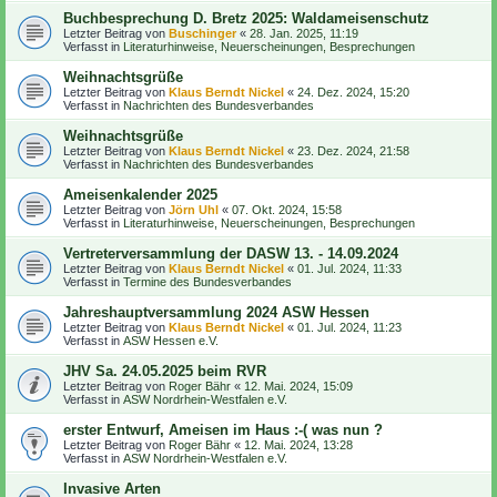
Buchbesprechung D. Bretz 2025: Waldameisenschutz
Letzter Beitrag von
Buschinger
«
28. Jan. 2025, 11:19
Verfasst in
Literaturhinweise, Neuerscheinungen, Besprechungen
Weihnachtsgrüße
Letzter Beitrag von
Klaus Berndt Nickel
«
24. Dez. 2024, 15:20
Verfasst in
Nachrichten des Bundesverbandes
Weihnachtsgrüße
Letzter Beitrag von
Klaus Berndt Nickel
«
23. Dez. 2024, 21:58
Verfasst in
Nachrichten des Bundesverbandes
Ameisenkalender 2025
Letzter Beitrag von
Jörn Uhl
«
07. Okt. 2024, 15:58
Verfasst in
Literaturhinweise, Neuerscheinungen, Besprechungen
Vertreterversammlung der DASW 13. - 14.09.2024
Letzter Beitrag von
Klaus Berndt Nickel
«
01. Jul. 2024, 11:33
Verfasst in
Termine des Bundesverbandes
Jahreshauptversammlung 2024 ASW Hessen
Letzter Beitrag von
Klaus Berndt Nickel
«
01. Jul. 2024, 11:23
Verfasst in
ASW Hessen e.V.
JHV Sa. 24.05.2025 beim RVR
Letzter Beitrag von
Roger Bähr
«
12. Mai. 2024, 15:09
Verfasst in
ASW Nordrhein-Westfalen e.V.
erster Entwurf, Ameisen im Haus :-( was nun ?
Letzter Beitrag von
Roger Bähr
«
12. Mai. 2024, 13:28
Verfasst in
ASW Nordrhein-Westfalen e.V.
Invasive Arten