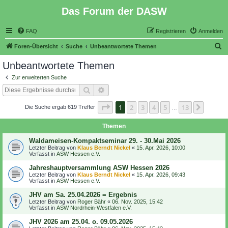
Das Forum der DASW
FAQ
Registrieren
Anmelden
S
Foren-Übersicht
Suche
Unbeantwortete Themen
u
Unbeantwortete Themen
c
Zur erweiterten Suche
h
Suche
Erweiterte Suche
e
Seite
1
von
13
1
2
3
4
5
13
Nächst
Die Suche ergab 619 Treffer
…
Themen
Waldameisen-Kompaktseminar 29. - 30.Mai 2026
Letzter Beitrag von
Klaus Berndt Nickel
«
15. Apr. 2026, 10:00
Verfasst in
ASW Hessen e.V.
Jahreshauptversammlung ASW Hessen 2026
Letzter Beitrag von
Klaus Berndt Nickel
«
15. Apr. 2026, 09:43
Verfasst in
ASW Hessen e.V.
JHV am Sa. 25.04.2026 = Ergebnis
Letzter Beitrag von
Roger Bähr
«
06. Nov. 2025, 15:42
Verfasst in
ASW Nordrhein-Westfalen e.V.
JHV 2026 am 25.04. o. 09.05.2026