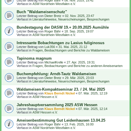
Letzter Beitrag von
Roger Bähr
«
06. Nov. 2025, 15:42
Verfasst in
ASW Nordrhein-Westfalen e.V.
Buch "Waldameisenschutz"
Letzter Beitrag von
Dieter Bretz
«
02. Nov. 2025, 23:47
Verfasst in
Literaturhinweise, Neuerscheinungen, Besprechungen
Bundestagung der DASW 19.+ 20.09.2025 Aumühle
Letzter Beitrag von
Roger Bähr
«
18. Sep. 2025, 19:07
Verfasst in
ASW Nordrhein-Westfalen e.V.
Intressante Bobachtungen zu Lasius fuliginosus
Letzter Beitrag von
Luk356
«
31. Mai. 2025, 21:12
Verfasst in
Fragen, Beobachtungen und Berichte zu Waldameisen
Tapinoma magnum
Letzter Beitrag von
MichaelKrelle
«
27. Apr. 2025, 19:31
Verfasst in
Fragen, Beobachtungen und Berichte zu anderen Ameisenarten
Buchempfehlung: Arndt-Tautz Waldameisen
Letzter Beitrag von
Dieter Bretz
«
29. Mär. 2025, 23:03
Verfasst in
Literaturhinweise, Neuerscheinungen, Besprechungen
Waldameisen-Kompaktseminar 23. / 24. Mai 2025
Letzter Beitrag von
Klaus Berndt Nickel
«
07. Mär. 2025, 12:19
Verfasst in
ASW Hessen e.V.
Jahreshauptversammlung 2025 ASW Hessen
Letzter Beitrag von
Klaus Berndt Nickel
«
07. Mär. 2025, 12:14
Verfasst in
ASW Hessen e.V.
Ameisenbestimmung Gut Leidenhausen 13.04.25
Letzter Beitrag von
Roger Bähr
«
13. Feb. 2025, 16:00
Verfasst in
ASW Nordrhein-Westfalen e.V.