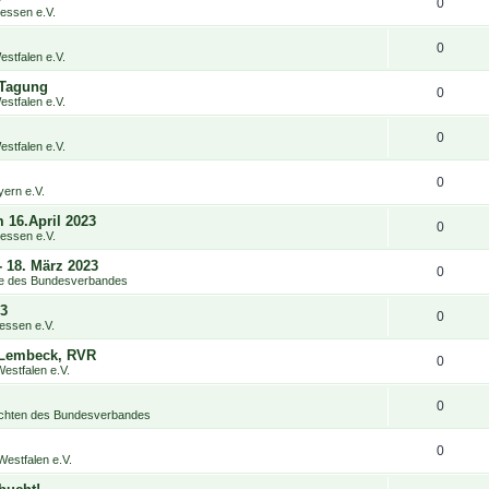
0
ssen e.V.
0
stfalen e.V.
 Tagung
0
stfalen e.V.
0
stfalen e.V.
0
ern e.V.
16.April 2023
0
ssen e.V.
 18. März 2023
0
e des Bundesverbandes
23
0
ssen e.V.
n-Lembeck, RVR
0
estfalen e.V.
0
chten des Bundesverbandes
0
estfalen e.V.