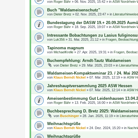
von
Roger Bähr
»
06. Nov. 2025, 15:42
» in
ASW Nordrhein-W
Buch "Waldameisenschutz"
von
Dieter Bretz
»
02. Nov. 2025, 23:47
» in
Literaturhinwei
Bundestagung der DASW 19.+ 20.09.2025 Aumü
von
Roger Bähr
»
18. Sep. 2025, 19:07
» in
ASW Nordrhein-W
Intressante Bobachtungen zu Lasius fuliginosu
von
Luk356
»
31. Mai. 2025, 21:12
» in
Fragen, Beobachtung
Tapinoma magnum
von
MichaelKrelle
»
27. Apr. 2025, 19:31
» in
Fragen, Beobac
Buchempfehlung: Arndt-Tautz Waldameisen
von
Dieter Bretz
»
29. Mär. 2025, 23:03
» in
Literaturhi
Waldameisen-Kompaktseminar 23. / 24. Mai 20
von
Klaus Berndt Nickel
»
07. Mär. 2025, 12:19
» in
ASW He
Jahreshauptversammlung 2025 ASW Hessen
von
Klaus Berndt Nickel
»
07. Mär. 2025, 12:14
» in
ASW He
Ameisenbestimmung Gut Leidenhausen 13.04.
von
Roger Bähr
»
13. Feb. 2025, 16:00
» in
ASW Nordrhein-W
Buchbesprechung D. Bretz 2025: Waldameisen
von
Buschinger
»
28. Jan. 2025, 11:19
» in
Literaturhi
Weihnachtsgrüße
von
Klaus Berndt Nickel
»
24. Dez. 2024, 15:20
» in
Nachri
Weihnachtsgrüße