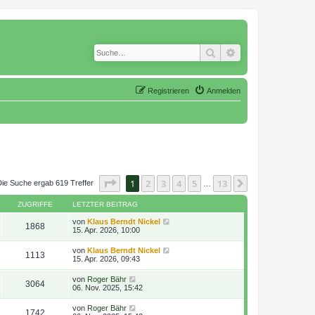
Suche
Erweiterte Suche
Registrieren
Anmelden
Seite
1
von
13
1
2
3
4
5
13
Nächste
Die Suche ergab 619 Treffer
…
ZUGRIFFE
LETZTER BEITRAG
von
Klaus Berndt Nickel
1868
15. Apr. 2026, 10:00
von
Klaus Berndt Nickel
1113
15. Apr. 2026, 09:43
von
Roger Bähr
3064
06. Nov. 2025, 15:42
von
Roger Bähr
1742