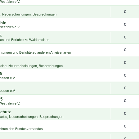
estfalen e.V.
0
se, Neuerscheinungen, Besprechungen
hle
0
estfalen e.V.
s
0
en und Berichte zu Waldameisen
0
htungen und Berichte zu anderen Ameisenarten
0
nweise, Neuerscheinungen, Besprechungen
25
0
ssen e.V.
0
ssen e.V.
25
0
estfalen e.V.
schutz
0
nweise, Neuerscheinungen, Besprechungen
0
chten des Bundesverbandes