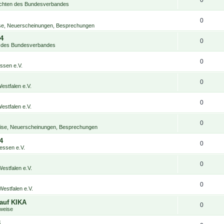
0
chten des Bundesverbandes
0
ise, Neuerscheinungen, Besprechungen
24
0
 des Bundesverbandes
0
sen e.V.
0
stfalen e.V.
0
stfalen e.V.
0
weise, Neuerscheinungen, Besprechungen
4
0
ssen e.V.
0
estfalen e.V.
0
estfalen e.V.
auf KIKA
0
weise
3