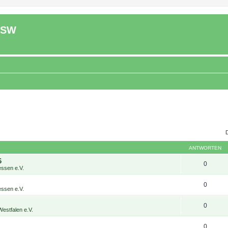
ASW
ANTWORTEN
6
0
ssen e.V.
0
ssen e.V.
0
estfalen e.V.
0