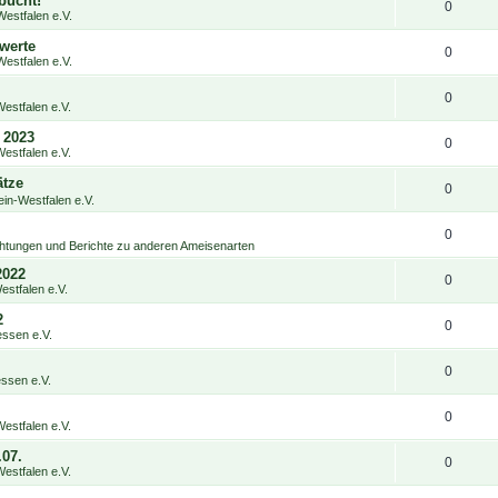
bucht!
0
estfalen e.V.
werte
0
estfalen e.V.
0
estfalen e.V.
 2023
0
estfalen e.V.
ätze
0
in-Westfalen e.V.
0
htungen und Berichte zu anderen Ameisenarten
2022
0
stfalen e.V.
2
0
ssen e.V.
0
ssen e.V.
0
estfalen e.V.
07.
0
estfalen e.V.