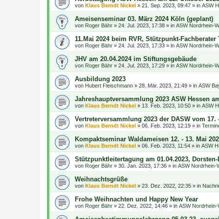
von
Klaus Berndt Nickel
»
21. Sep. 2023, 09:47
» in
ASW He
Ameisenseminar 03. März 2024 Köln (geplant)
von
Roger Bähr
»
24. Jul. 2023, 17:38
» in
ASW Nordrhein-We
11.Mai 2024 beim RVR, Stützpunkt-Fachberater
von
Roger Bähr
»
24. Jul. 2023, 17:33
» in
ASW Nordrhein-We
JHV am 20.04.2024 im Stiftungsgebäude
von
Roger Bähr
»
24. Jul. 2023, 17:29
» in
ASW Nordrhein-We
Ausbildung 2023
von
Hubert Fleischmann
»
28. Mär. 2023, 21:49
» in
ASW Bay
Jahreshauptversammlung 2023 ASW Hessen am 
von
Klaus Berndt Nickel
»
13. Feb. 2023, 10:50
» in
ASW He
Vertreterversammlung 2023 der DASW vom 17. -
von
Klaus Berndt Nickel
»
06. Feb. 2023, 12:19
» in
Termin
Kompaktseminar Waldameisen 12. - 13. Mai 20
von
Klaus Berndt Nickel
»
06. Feb. 2023, 11:54
» in
ASW He
Stützpunktleitertagung am 01.04.2023, Dorste
von
Roger Bähr
»
30. Jan. 2023, 17:36
» in
ASW Nordrhein-W
Weihnachtsgrüße
von
Klaus Berndt Nickel
»
23. Dez. 2022, 22:35
» in
Nachri
Frohe Weihnachten und Happy New Year
von
Roger Bähr
»
22. Dez. 2022, 14:46
» in
ASW Nordrhein-W