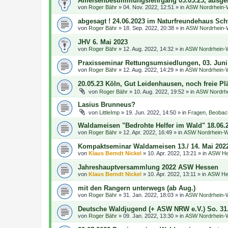
Ameisenbestimmungslehrgang 05.03.23, ausge
von
Roger Bähr
»
04. Nov. 2022, 12:51
» in
ASW Nordrhein-W
abgesagt ! 24.06.2023 im Naturfreundehaus Sch
von
Roger Bähr
»
18. Sep. 2022, 20:38
» in
ASW Nordrhein-W
JHV 6. Mai 2023
von
Roger Bähr
»
12. Aug. 2022, 14:32
» in
ASW Nordrhein-W
Praxisseminar Rettungsumsiedlungen, 03. Juni
von
Roger Bähr
»
12. Aug. 2022, 14:29
» in
ASW Nordrhein-W
20.05.23 Köln, Gut Leidenhausen, noch freie Pl
von
Roger Bähr
»
10. Aug. 2022, 19:52
» in
ASW Nordrhe
Lasius Brunneus?
von
LittleImp
»
19. Jun. 2022, 14:50
» in
Fragen, Beobac
Waldameisen "Bedrohte Helfer im Wald" 18.06.
von
Roger Bähr
»
12. Apr. 2022, 16:49
» in
ASW Nordrhein-We
Kompaktseminar Waldameisen 13./ 14. Mai 202
von
Klaus Berndt Nickel
»
10. Apr. 2022, 13:21
» in
ASW He
Jahreshauptversammlung 2022 ASW Hessen
von
Klaus Berndt Nickel
»
10. Apr. 2022, 13:11
» in
ASW He
mit den Rangern unterwegs (ab Aug.)
von
Roger Bähr
»
31. Jan. 2022, 18:03
» in
ASW Nordrhein-W
Deutsche Waldjugend (+ ASW NRW e.V.) So. 31.
von
Roger Bähr
»
09. Jan. 2022, 13:30
» in
ASW Nordrhein-W