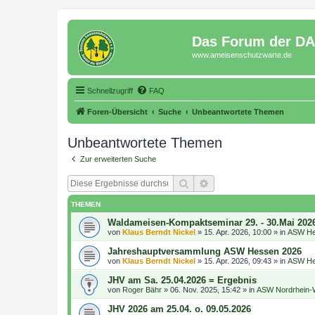
Das Forum der D
www.ameisenschutzwarte.de
Schnellzugriff
FAQ
Foren-Übersicht
Suche
Unbeantwortete Themen
Unbeantwortete Themen
Zur erweiterten Suche
Suche
Erweiterte Suche
THEMEN
Waldameisen-Kompaktseminar 29. - 30.Mai 202
von
Klaus Berndt Nickel
»
15. Apr. 2026, 10:00
» in
ASW He
Jahreshauptversammlung ASW Hessen 2026
von
Klaus Berndt Nickel
»
15. Apr. 2026, 09:43
» in
ASW He
JHV am Sa. 25.04.2026 = Ergebnis
von
Roger Bähr
»
06. Nov. 2025, 15:42
» in
ASW Nordrhein-W
JHV 2026 am 25.04. o. 09.05.2026