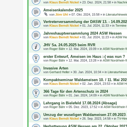
von
Klaus Berndt Nickel
»
23. Dez. 2024, 21:58
» in
Nachri
Ameisenkalender 2025
von
Jörn Uhl
»
07. Okt. 2024, 15:58
» in
Literaturhinwe
Vertreterversammlung der DASW 13. - 14.09.20
von
Klaus Berndt Nickel
»
01. Jul. 2024, 11:33
» in
Termine
Jahreshauptversammlung 2024 ASW Hessen
von
Klaus Berndt Nickel
»
01. Jul. 2024, 11:23
» in
ASW Hes
JHV Sa. 24.05.2025 beim RVR
von
Roger Bähr
»
12. Mai. 2024, 15:09
» in
ASW Nordrhein-We
erster Entwurf, Ameisen im Haus :-( was nun ?
von
Roger Bähr
»
12. Mai. 2024, 13:28
» in
ASW Nordrhein-We
Invasive Arten
von
Gerhard Heller
»
30. Jan. 2024, 10:34
» in
Literaturhin
Kompaktseminar Waldameisen 10. / 11. Mai 202
von
Klaus Berndt Nickel
»
02. Jan. 2024, 23:53
» in
ASW He
366 Tage für den Artenschutz in 2024
von
Roger Bähr
»
01. Jan. 2024, 14:09
» in
ASW Nordrhein-W
Lehrgang in Bielefeld 17.08.2024 (Absage)
von
Roger Bähr
»
05. Dez. 2023, 17:52
» in
ASW Nordrhein-W
Umzug der wuseligen Waldameisen 27.09.2023 
von
Klaus Berndt Nickel
»
26. Sep. 2023, 14:58
» in
TV-Hin
Herbsttagung ASW Hessen am 22. Oktober 202