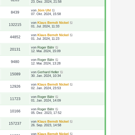
8263
23. Dez. 2024, 21:58
von
Jörn Uhl
8439
07. Okt. 2024, 15:58
von
Klaus Berndt Nickel
132215
01. Jul. 2024, 11:33
von
Klaus Berndt Nickel
44852
01. Jul. 2024, 11:23
von
Roger Bähr
20131
12. Mai. 2024, 15:09
von
Roger Bähr
9480
12. Mai. 2024, 13:28
von
Gerhard Heller
15089
30. Jan. 2024, 10:34
von
Klaus Berndt Nickel
12926
02. Jan. 2024, 23:53
von
Roger Bähr
11723
01. Jan. 2024, 14:09
von
Roger Bähr
10166
05. Dez. 2023, 17:52
von
Klaus Berndt Nickel
157237
26. Sep. 2023, 14:58
von
Klaus Berndt Nickel