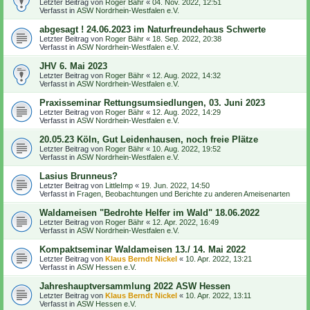
Letzter Beitrag von
Roger Bähr
«
04. Nov. 2022, 12:51
Verfasst in
ASW Nordrhein-Westfalen e.V.
abgesagt ! 24.06.2023 im Naturfreundehaus Schwerte
Letzter Beitrag von
Roger Bähr
«
18. Sep. 2022, 20:38
Verfasst in
ASW Nordrhein-Westfalen e.V.
JHV 6. Mai 2023
Letzter Beitrag von
Roger Bähr
«
12. Aug. 2022, 14:32
Verfasst in
ASW Nordrhein-Westfalen e.V.
Praxisseminar Rettungsumsiedlungen, 03. Juni 2023
Letzter Beitrag von
Roger Bähr
«
12. Aug. 2022, 14:29
Verfasst in
ASW Nordrhein-Westfalen e.V.
20.05.23 Köln, Gut Leidenhausen, noch freie Plätze
Letzter Beitrag von
Roger Bähr
«
10. Aug. 2022, 19:52
Verfasst in
ASW Nordrhein-Westfalen e.V.
Lasius Brunneus?
Letzter Beitrag von
LittleImp
«
19. Jun. 2022, 14:50
Verfasst in
Fragen, Beobachtungen und Berichte zu anderen Ameisenarten
Waldameisen "Bedrohte Helfer im Wald" 18.06.2022
Letzter Beitrag von
Roger Bähr
«
12. Apr. 2022, 16:49
Verfasst in
ASW Nordrhein-Westfalen e.V.
Kompaktseminar Waldameisen 13./ 14. Mai 2022
Letzter Beitrag von
Klaus Berndt Nickel
«
10. Apr. 2022, 13:21
Verfasst in
ASW Hessen e.V.
Jahreshauptversammlung 2022 ASW Hessen
Letzter Beitrag von
Klaus Berndt Nickel
«
10. Apr. 2022, 13:11
Verfasst in
ASW Hessen e.V.