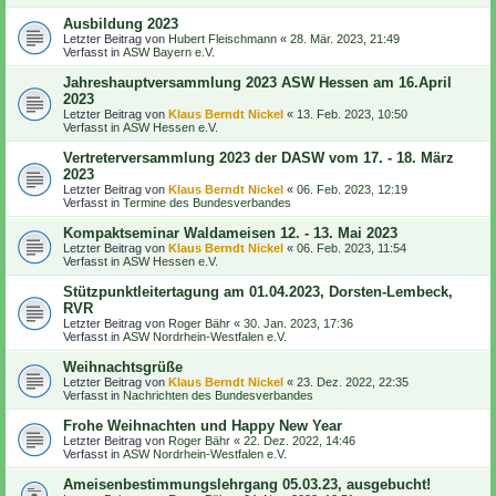
Ausbildung 2023
Letzter Beitrag von
Hubert Fleischmann
«
28. Mär. 2023, 21:49
Verfasst in
ASW Bayern e.V.
Jahreshauptversammlung 2023 ASW Hessen am 16.April
2023
Letzter Beitrag von
Klaus Berndt Nickel
«
13. Feb. 2023, 10:50
Verfasst in
ASW Hessen e.V.
Vertreterversammlung 2023 der DASW vom 17. - 18. März
2023
Letzter Beitrag von
Klaus Berndt Nickel
«
06. Feb. 2023, 12:19
Verfasst in
Termine des Bundesverbandes
Kompaktseminar Waldameisen 12. - 13. Mai 2023
Letzter Beitrag von
Klaus Berndt Nickel
«
06. Feb. 2023, 11:54
Verfasst in
ASW Hessen e.V.
Stützpunktleitertagung am 01.04.2023, Dorsten-Lembeck,
RVR
Letzter Beitrag von
Roger Bähr
«
30. Jan. 2023, 17:36
Verfasst in
ASW Nordrhein-Westfalen e.V.
Weihnachtsgrüße
Letzter Beitrag von
Klaus Berndt Nickel
«
23. Dez. 2022, 22:35
Verfasst in
Nachrichten des Bundesverbandes
Frohe Weihnachten und Happy New Year
Letzter Beitrag von
Roger Bähr
«
22. Dez. 2022, 14:46
Verfasst in
ASW Nordrhein-Westfalen e.V.
Ameisenbestimmungslehrgang 05.03.23, ausgebucht!