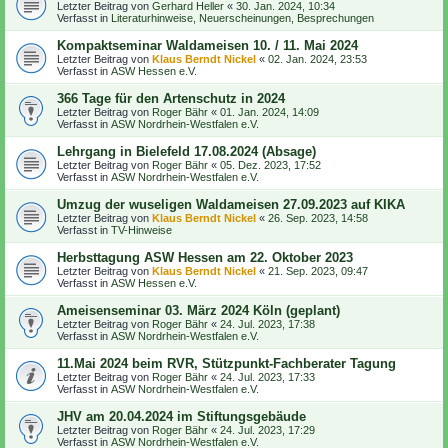
Letzter Beitrag von
Gerhard Heller
«
30. Jan. 2024, 10:34
Verfasst in
Literaturhinweise, Neuerscheinungen, Besprechungen
Kompaktseminar Waldameisen 10. / 11. Mai 2024
Letzter Beitrag von
Klaus Berndt Nickel
«
02. Jan. 2024, 23:53
Verfasst in
ASW Hessen e.V.
366 Tage für den Artenschutz in 2024
Letzter Beitrag von
Roger Bähr
«
01. Jan. 2024, 14:09
Verfasst in
ASW Nordrhein-Westfalen e.V.
Lehrgang in Bielefeld 17.08.2024 (Absage)
Letzter Beitrag von
Roger Bähr
«
05. Dez. 2023, 17:52
Verfasst in
ASW Nordrhein-Westfalen e.V.
Umzug der wuseligen Waldameisen 27.09.2023 auf KIKA
Letzter Beitrag von
Klaus Berndt Nickel
«
26. Sep. 2023, 14:58
Verfasst in
TV-Hinweise
Herbsttagung ASW Hessen am 22. Oktober 2023
Letzter Beitrag von
Klaus Berndt Nickel
«
21. Sep. 2023, 09:47
Verfasst in
ASW Hessen e.V.
Ameisenseminar 03. März 2024 Köln (geplant)
Letzter Beitrag von
Roger Bähr
«
24. Jul. 2023, 17:38
Verfasst in
ASW Nordrhein-Westfalen e.V.
11.Mai 2024 beim RVR, Stützpunkt-Fachberater Tagung
Letzter Beitrag von
Roger Bähr
«
24. Jul. 2023, 17:33
Verfasst in
ASW Nordrhein-Westfalen e.V.
JHV am 20.04.2024 im Stiftungsgebäude
Letzter Beitrag von
Roger Bähr
«
24. Jul. 2023, 17:29
Verfasst in
ASW Nordrhein-Westfalen e.V.