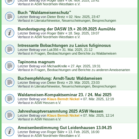
Letzter Beitrag von
Roger Bähr
«
06. Nov. 2025, 15:42
Verfasst in
ASW Nordrhein-Westfalen e.V.
Buch "Waldameisenschutz"
Letzter Beitrag von
Dieter Bretz
«
02. Nov. 2025, 23:47
Verfasst in
Literaturhinweise, Neuerscheinungen, Besprechungen
Bundestagung der DASW 19.+ 20.09.2025 Aumühle
Letzter Beitrag von
Roger Bähr
«
18. Sep. 2025, 19:07
Verfasst in
ASW Nordrhein-Westfalen e.V.
Intressante Bobachtungen zu Lasius fuliginosus
Letzter Beitrag von
Luk356
«
31. Mai. 2025, 21:12
Verfasst in
Fragen, Beobachtungen und Berichte zu Waldameisen
Tapinoma magnum
Letzter Beitrag von
MichaelKrelle
«
27. Apr. 2025, 19:31
Verfasst in
Fragen, Beobachtungen und Berichte zu anderen Ameisenarten
Buchempfehlung: Arndt-Tautz Waldameisen
Letzter Beitrag von
Dieter Bretz
«
29. Mär. 2025, 23:03
Verfasst in
Literaturhinweise, Neuerscheinungen, Besprechungen
Waldameisen-Kompaktseminar 23. / 24. Mai 2025
Letzter Beitrag von
Klaus Berndt Nickel
«
07. Mär. 2025, 12:19
Verfasst in
ASW Hessen e.V.
Jahreshauptversammlung 2025 ASW Hessen
Letzter Beitrag von
Klaus Berndt Nickel
«
07. Mär. 2025, 12:14
Verfasst in
ASW Hessen e.V.
Ameisenbestimmung Gut Leidenhausen 13.04.25
Letzter Beitrag von
Roger Bähr
«
13. Feb. 2025, 16:00
Verfasst in
ASW Nordrhein-Westfalen e.V.