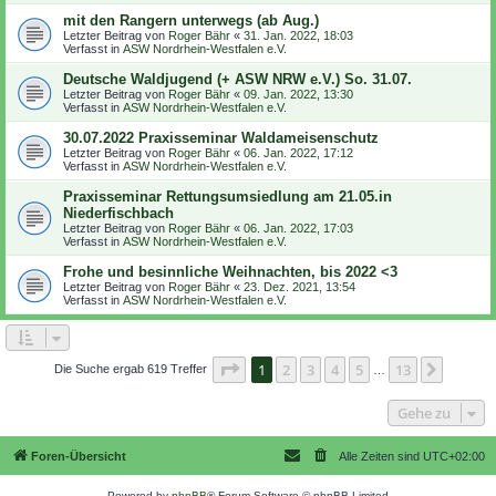
mit den Rangern unterwegs (ab Aug.)
Letzter Beitrag von
Roger Bähr
«
31. Jan. 2022, 18:03
Verfasst in
ASW Nordrhein-Westfalen e.V.
Deutsche Waldjugend (+ ASW NRW e.V.) So. 31.07.
Letzter Beitrag von
Roger Bähr
«
09. Jan. 2022, 13:30
Verfasst in
ASW Nordrhein-Westfalen e.V.
30.07.2022 Praxisseminar Waldameisenschutz
Letzter Beitrag von
Roger Bähr
«
06. Jan. 2022, 17:12
Verfasst in
ASW Nordrhein-Westfalen e.V.
Praxisseminar Rettungsumsiedlung am 21.05.in
Niederfischbach
Letzter Beitrag von
Roger Bähr
«
06. Jan. 2022, 17:03
Verfasst in
ASW Nordrhein-Westfalen e.V.
Frohe und besinnliche Weihnachten, bis 2022 <3
Letzter Beitrag von
Roger Bähr
«
23. Dez. 2021, 13:54
Verfasst in
ASW Nordrhein-Westfalen e.V.
Seite
1
von
13
1
2
3
4
5
13
Nächst
Die Suche ergab 619 Treffer
…
Gehe zu
Foren-Übersicht
Alle Zeiten sind
UTC+02:00
Powered by
phpBB
® Forum Software © phpBB Limited