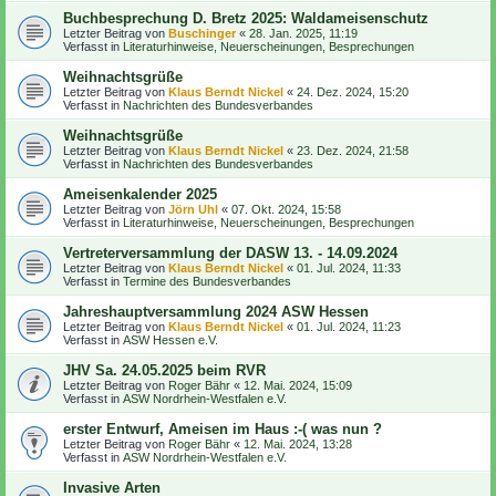
Buchbesprechung D. Bretz 2025: Waldameisenschutz
Letzter Beitrag von
Buschinger
«
28. Jan. 2025, 11:19
Verfasst in
Literaturhinweise, Neuerscheinungen, Besprechungen
Weihnachtsgrüße
Letzter Beitrag von
Klaus Berndt Nickel
«
24. Dez. 2024, 15:20
Verfasst in
Nachrichten des Bundesverbandes
Weihnachtsgrüße
Letzter Beitrag von
Klaus Berndt Nickel
«
23. Dez. 2024, 21:58
Verfasst in
Nachrichten des Bundesverbandes
Ameisenkalender 2025
Letzter Beitrag von
Jörn Uhl
«
07. Okt. 2024, 15:58
Verfasst in
Literaturhinweise, Neuerscheinungen, Besprechungen
Vertreterversammlung der DASW 13. - 14.09.2024
Letzter Beitrag von
Klaus Berndt Nickel
«
01. Jul. 2024, 11:33
Verfasst in
Termine des Bundesverbandes
Jahreshauptversammlung 2024 ASW Hessen
Letzter Beitrag von
Klaus Berndt Nickel
«
01. Jul. 2024, 11:23
Verfasst in
ASW Hessen e.V.
JHV Sa. 24.05.2025 beim RVR
Letzter Beitrag von
Roger Bähr
«
12. Mai. 2024, 15:09
Verfasst in
ASW Nordrhein-Westfalen e.V.
erster Entwurf, Ameisen im Haus :-( was nun ?
Letzter Beitrag von
Roger Bähr
«
12. Mai. 2024, 13:28
Verfasst in
ASW Nordrhein-Westfalen e.V.
Invasive Arten