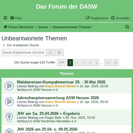
Das Forum der DASW
FAQ
Registrieren
Anmelden
S
Foren-Übersicht
Suche
Unbeantwortete Themen
u
Unbeantwortete Themen
c
Zur erweiterten Suche
h
Suche
Erweiterte Suche
e
Seite
1
von
13
1
2
3
4
5
13
Nächst
Die Suche ergab 619 Treffer
…
Themen
Waldameisen-Kompaktseminar 29. - 30.Mai 2026
Letzter Beitrag von
Klaus Berndt Nickel
«
15. Apr. 2026, 10:00
Verfasst in
ASW Hessen e.V.
Jahreshauptversammlung ASW Hessen 2026
Letzter Beitrag von
Klaus Berndt Nickel
«
15. Apr. 2026, 09:43
Verfasst in
ASW Hessen e.V.
JHV am Sa. 25.04.2026 = Ergebnis
Letzter Beitrag von
Roger Bähr
«
06. Nov. 2025, 15:42
Verfasst in
ASW Nordrhein-Westfalen e.V.
JHV 2026 am 25.04. o. 09.05.2026