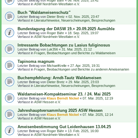
Letzter Beitrag von
Roger Bähr
«
06. Nov. 2025, 15:42
Verfasst in
ASW Nordrhein-Westfalen e.V.
Buch "Waldameisenschutz"
Letzter Beitrag von
Dieter Bretz
«
02. Nov. 2025, 23:47
Verfasst in
Literaturhinweise, Neuerscheinungen, Besprechungen
Bundestagung der DASW 19.+ 20.09.2025 Aumühle
Letzter Beitrag von
Roger Bähr
«
18. Sep. 2025, 19:07
Verfasst in
ASW Nordrhein-Westfalen e.V.
Intressante Bobachtungen zu Lasius fuliginosus
Letzter Beitrag von
Luk356
«
31. Mai. 2025, 21:12
Verfasst in
Fragen, Beobachtungen und Berichte zu Waldameisen
Tapinoma magnum
Letzter Beitrag von
MichaelKrelle
«
27. Apr. 2025, 19:31
Verfasst in
Fragen, Beobachtungen und Berichte zu anderen Ameisenarten
Buchempfehlung: Arndt-Tautz Waldameisen
Letzter Beitrag von
Dieter Bretz
«
29. Mär. 2025, 23:03
Verfasst in
Literaturhinweise, Neuerscheinungen, Besprechungen
Waldameisen-Kompaktseminar 23. / 24. Mai 2025
Letzter Beitrag von
Klaus Berndt Nickel
«
07. Mär. 2025, 12:19
Verfasst in
ASW Hessen e.V.
Jahreshauptversammlung 2025 ASW Hessen
Letzter Beitrag von
Klaus Berndt Nickel
«
07. Mär. 2025, 12:14
Verfasst in
ASW Hessen e.V.
Ameisenbestimmung Gut Leidenhausen 13.04.25
Letzter Beitrag von
Roger Bähr
«
13. Feb. 2025, 16:00
Verfasst in
ASW Nordrhein-Westfalen e.V.