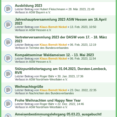
Ausbildung 2023
Letzter Beitrag von
Hubert Fleischmann
«
28. Mär. 2023, 21:49
Verfasst in
ASW Bayern e.V.
Jahreshauptversammlung 2023 ASW Hessen am 16.April
2023
Letzter Beitrag von
Klaus Berndt Nickel
«
13. Feb. 2023, 10:50
Verfasst in
ASW Hessen e.V.
Vertreterversammlung 2023 der DASW vom 17. - 18. März
2023
Letzter Beitrag von
Klaus Berndt Nickel
«
06. Feb. 2023, 12:19
Verfasst in
Termine des Bundesverbandes
Kompaktseminar Waldameisen 12. - 13. Mai 2023
Letzter Beitrag von
Klaus Berndt Nickel
«
06. Feb. 2023, 11:54
Verfasst in
ASW Hessen e.V.
Stützpunktleitertagung am 01.04.2023, Dorsten-Lembeck,
RVR
Letzter Beitrag von
Roger Bähr
«
30. Jan. 2023, 17:36
Verfasst in
ASW Nordrhein-Westfalen e.V.
Weihnachtsgrüße
Letzter Beitrag von
Klaus Berndt Nickel
«
23. Dez. 2022, 22:35
Verfasst in
Nachrichten des Bundesverbandes
Frohe Weihnachten und Happy New Year
Letzter Beitrag von
Roger Bähr
«
22. Dez. 2022, 14:46
Verfasst in
ASW Nordrhein-Westfalen e.V.
Ameisenbestimmungslehrgang 05.03.23, ausgebucht!