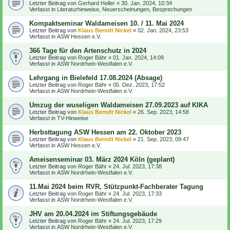
Letzter Beitrag von
Gerhard Heller
«
30. Jan. 2024, 10:34
Verfasst in
Literaturhinweise, Neuerscheinungen, Besprechungen
Kompaktseminar Waldameisen 10. / 11. Mai 2024
Letzter Beitrag von
Klaus Berndt Nickel
«
02. Jan. 2024, 23:53
Verfasst in
ASW Hessen e.V.
366 Tage für den Artenschutz in 2024
Letzter Beitrag von
Roger Bähr
«
01. Jan. 2024, 14:09
Verfasst in
ASW Nordrhein-Westfalen e.V.
Lehrgang in Bielefeld 17.08.2024 (Absage)
Letzter Beitrag von
Roger Bähr
«
05. Dez. 2023, 17:52
Verfasst in
ASW Nordrhein-Westfalen e.V.
Umzug der wuseligen Waldameisen 27.09.2023 auf KIKA
Letzter Beitrag von
Klaus Berndt Nickel
«
26. Sep. 2023, 14:58
Verfasst in
TV-Hinweise
Herbsttagung ASW Hessen am 22. Oktober 2023
Letzter Beitrag von
Klaus Berndt Nickel
«
21. Sep. 2023, 09:47
Verfasst in
ASW Hessen e.V.
Ameisenseminar 03. März 2024 Köln (geplant)
Letzter Beitrag von
Roger Bähr
«
24. Jul. 2023, 17:38
Verfasst in
ASW Nordrhein-Westfalen e.V.
11.Mai 2024 beim RVR, Stützpunkt-Fachberater Tagung
Letzter Beitrag von
Roger Bähr
«
24. Jul. 2023, 17:33
Verfasst in
ASW Nordrhein-Westfalen e.V.
JHV am 20.04.2024 im Stiftungsgebäude
Letzter Beitrag von
Roger Bähr
«
24. Jul. 2023, 17:29
Verfasst in
ASW Nordrhein-Westfalen e.V.