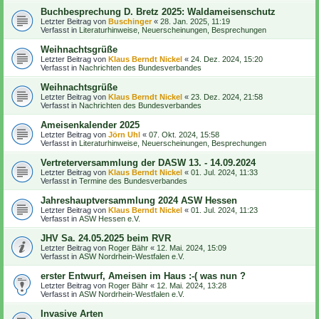
Buchbesprechung D. Bretz 2025: Waldameisenschutz
Letzter Beitrag von
Buschinger
«
28. Jan. 2025, 11:19
Verfasst in
Literaturhinweise, Neuerscheinungen, Besprechungen
Weihnachtsgrüße
Letzter Beitrag von
Klaus Berndt Nickel
«
24. Dez. 2024, 15:20
Verfasst in
Nachrichten des Bundesverbandes
Weihnachtsgrüße
Letzter Beitrag von
Klaus Berndt Nickel
«
23. Dez. 2024, 21:58
Verfasst in
Nachrichten des Bundesverbandes
Ameisenkalender 2025
Letzter Beitrag von
Jörn Uhl
«
07. Okt. 2024, 15:58
Verfasst in
Literaturhinweise, Neuerscheinungen, Besprechungen
Vertreterversammlung der DASW 13. - 14.09.2024
Letzter Beitrag von
Klaus Berndt Nickel
«
01. Jul. 2024, 11:33
Verfasst in
Termine des Bundesverbandes
Jahreshauptversammlung 2024 ASW Hessen
Letzter Beitrag von
Klaus Berndt Nickel
«
01. Jul. 2024, 11:23
Verfasst in
ASW Hessen e.V.
JHV Sa. 24.05.2025 beim RVR
Letzter Beitrag von
Roger Bähr
«
12. Mai. 2024, 15:09
Verfasst in
ASW Nordrhein-Westfalen e.V.
erster Entwurf, Ameisen im Haus :-( was nun ?
Letzter Beitrag von
Roger Bähr
«
12. Mai. 2024, 13:28
Verfasst in
ASW Nordrhein-Westfalen e.V.
Invasive Arten