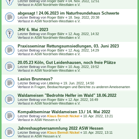
Letzter Beitrag von
Roger Bähr
«
04. Nov. 2022, 12:51
Verfasst in
ASW Nordrhein-Westfalen e.V.
abgesagt ! 24.06.2023 im Naturfreundehaus Schwerte
Letzter Beitrag von
Roger Bähr
«
18. Sep. 2022, 20:38
Verfasst in
ASW Nordrhein-Westfalen e.V.
JHV 6. Mai 2023
Letzter Beitrag von
Roger Bähr
«
12. Aug. 2022, 14:32
Verfasst in
ASW Nordrhein-Westfalen e.V.
Praxisseminar Rettungsumsiedlungen, 03. Juni 2023
Letzter Beitrag von
Roger Bähr
«
12. Aug. 2022, 14:29
Verfasst in
ASW Nordrhein-Westfalen e.V.
20.05.23 Köln, Gut Leidenhausen, noch freie Plätze
Letzter Beitrag von
Roger Bähr
«
10. Aug. 2022, 19:52
Verfasst in
ASW Nordrhein-Westfalen e.V.
Lasius Brunneus?
Letzter Beitrag von
LittleImp
«
19. Jun. 2022, 14:50
Verfasst in
Fragen, Beobachtungen und Berichte zu anderen Ameisenarten
Waldameisen "Bedrohte Helfer im Wald" 18.06.2022
Letzter Beitrag von
Roger Bähr
«
12. Apr. 2022, 16:49
Verfasst in
ASW Nordrhein-Westfalen e.V.
Kompaktseminar Waldameisen 13./ 14. Mai 2022
Letzter Beitrag von
Klaus Berndt Nickel
«
10. Apr. 2022, 13:21
Verfasst in
ASW Hessen e.V.
Jahreshauptversammlung 2022 ASW Hessen
Letzter Beitrag von
Klaus Berndt Nickel
«
10. Apr. 2022, 13:11
Verfasst in
ASW Hessen e.V.